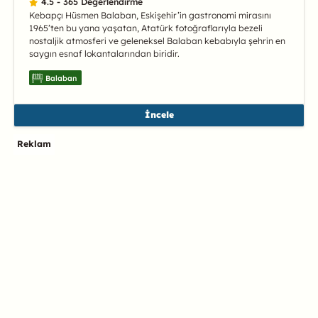
4.5 - 365 Değerlendirme
Kebapçı Hüsmen Balaban, Eskişehir’in gastronomi mirasını
1965’ten bu yana yaşatan, Atatürk fotoğraflarıyla bezeli
nostaljik atmosferi ve geleneksel Balaban kebabıyla şehrin en
saygın esnaf lokantalarından biridir.
Balaban
İncele
Reklam