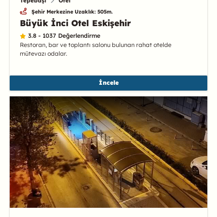
Tepebaşı
Otel
Şehir Merkezine Uzaklık: 505m.
Büyük İnci Otel Eskişehir
3.8 - 1037 Değerlendirme
Restoran, bar ve toplantı salonu bulunan rahat otelde
mütevazı odalar.
İncele