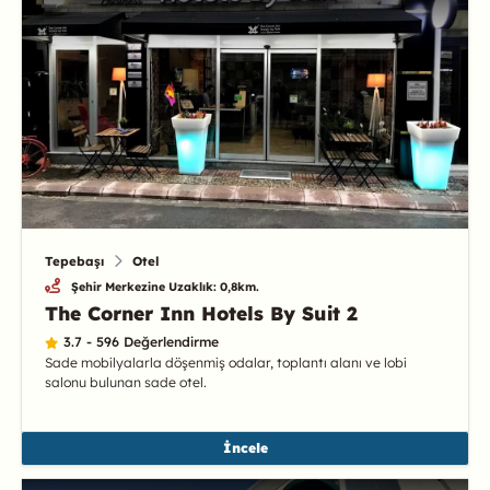
Tepebaşı
Otel
Şehir Merkezine Uzaklık: 0,8km.
The Corner Inn Hotels By Suit 2
3.7 - 596 Değerlendirme
Sade mobilyalarla döşenmiş odalar, toplantı alanı ve lobi
salonu bulunan sade otel.
İncele