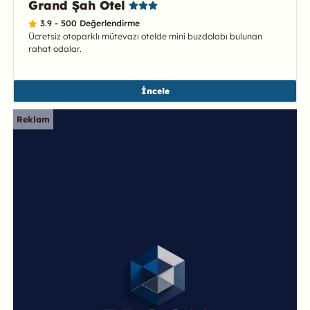
Grand Şah Otel
3.9 - 500 Değerlendirme
Ücretsiz otoparklı mütevazı otelde mini buzdolabı bulunan
rahat odalar.
İncele
Reklam