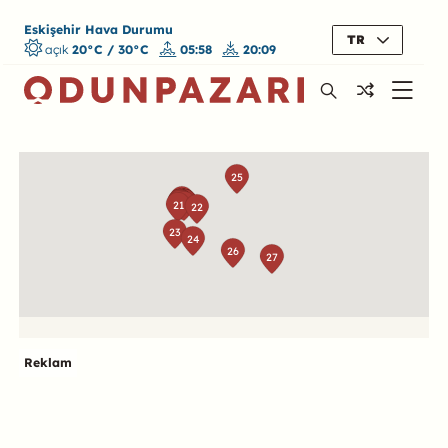
Eskişehir Hava Durumu
TR
açık
20°C / 30°C
05:58
20:09
Harita
25
15
12
16
17
18
19
11
10
6
4
2
3
5
7
8
1
9
20
13
14
21
22
23
24
26
27
Reklam