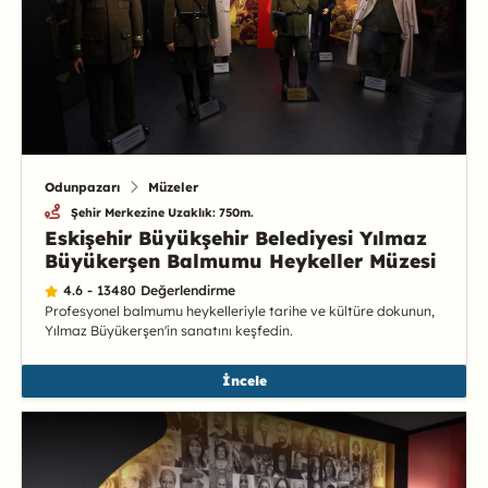
Odunpazarı
Müzeler
Şehir Merkezine Uzaklık: 750m.
Eskişehir Büyükşehir Belediyesi Yılmaz
Büyükerşen Balmumu Heykeller Müzesi
4.6 - 13480 Değerlendirme
Profesyonel balmumu heykelleriyle tarihe ve kültüre dokunun,
Yılmaz Büyükerşen'in sanatını keşfedin.
İncele