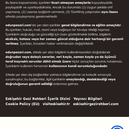
Bu lisans kapsamında; içerikleri
ticari olmayan amaçlarla
kopyalayabilir,
paylaşabilir ve uyarlayabilirsiniz. Ancak bu durumda: (1) Uygun şekilde atıf
yapmanız, (2) Lisansa bağlantı vermeniz, (3) Türetilmiş çalışmaları
aynı lisans
altında paylaşmanız gerekmektedir.
odunpazari.com
’da yer alan içerikler
genel bilgilendirme ve eğitim amaçlıdır
.
Bu içerikler; hukuki, mali, resmî veya bağlayıcı bir tavsiye niteliği taşımaz.
İçeriklerin doğruluğu ve güncelliği için özen gösterilmekle birlikte, bilgilerin
eksiksiz, hatasız veya her zaman güncel olduğuna dair herhangi bir garanti
verilmez
. İçerikler, önceden haber verilmeksizin değiştirilebilir.
odunpazari.com
, sitede yer alan bilgilerin kullanılmasından doğabilecek
doğrudan veya dolaylı zararlar, veri kaybı, zaman kaybı ya da üçüncü
taraf kaynaklı sorunlar dâhil olmak üzere
hiçbir sonuçtan sorumlu tutulamaz.
İçeriklerin kullanımı tamamen
kullanıcının kendi sorumluluğundadır
.
Sitede yer alan dış bağlantılar yalnızca bilgilendirme ve kolaylık amacıyla
sunulmuştur; bu bağlantılar, ilgili içeriklerin
onaylandığı, desteklendiği veya
doğruluğunun garanti edildiği
anlamına gelmez.
Eskişehir Gezi Rehberi İçerik Dizini
Yayıncı Bilgileri
Cookie Policy (EU)
visiteskisehir.tr
eskisehirgezirehberi.com