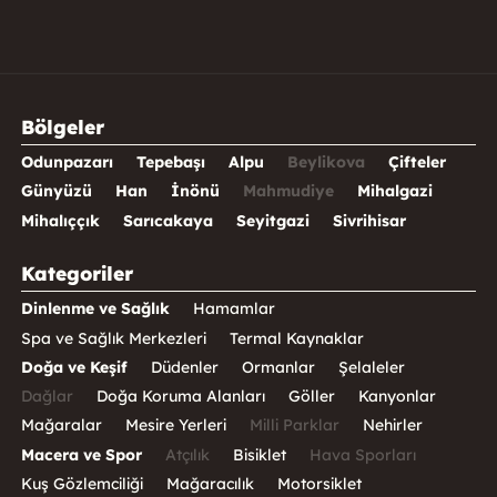
Bölgeler
Odunpazarı
Tepebaşı
Alpu
Beylikova
Çifteler
Günyüzü
Han
İnönü
Mahmudiye
Mihalgazi
Mihalıççık
Sarıcakaya
Seyitgazi
Sivrihisar
Kategoriler
Dinlenme ve Sağlık
Hamamlar
Spa ve Sağlık Merkezleri
Termal Kaynaklar
Doğa ve Keşif
Düdenler
Ormanlar
Şelaleler
Dağlar
Doğa Koruma Alanları
Göller
Kanyonlar
Mağaralar
Mesire Yerleri
Milli Parklar
Nehirler
Macera ve Spor
Atçılık
Bisiklet
Hava Sporları
Kuş Gözlemciliği
Mağaracılık
Motorsiklet