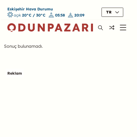
Eskişehir Hava Durumu
TR
açık
20°C / 30°C
05:58
20:09
Sonuç bulunamadı.
Reklam