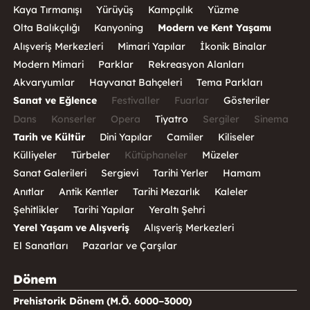
Kaya Tırmanışı
Yürüyüş
Kampçılık
Yüzme
Olta Balıkçılığı
Kanyoning
Modern ve Kent Yaşamı
Alışveriş Merkezleri
Mimari Yapılar
İkonik Binalar
Modern Mimari
Parklar
Rekreasyon Alanları
Akvaryumlar
Hayvanat Bahçeleri
Tema Parkları
Sanat ve Eğlence
Festivaller
Fuarlar
Gösteriler
Dans
Konserler
Opera
Tiyatro
Sergiler
Sinema
Tarih ve Kültür
Dini Yapılar
Camiler
Kiliseler
Külliyeler
Türbeler
Kütüphaneler
Müzeler
Sanat Galerileri
Sergievi
Tarihi Yerler
Hamam
Anıtlar
Antik Kentler
Tarihi Mezarlık
Kaleler
Şehitlikler
Tarihi Yapılar
Yeraltı Şehri
Yerel Yaşam ve Alışveriş
Alışveriş Merkezleri
El Sanatları
Pazarlar ve Çarşılar
Dönem
Prehistorik Dönem (M.Ö. 6000–3000)