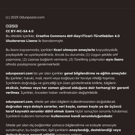
(c) 2025 Odunpazarı.com
CC BY-NC-SA 4.0
Bu sitedeki içerikler,
Creative Commons Atıf-GayriTicari-Türetilebilen 4.0
Uluslararası Lisansı
ile lisanslanmıştır.
Bu lisans kapsamında; içerikleri
ticari olmayan amaçlarla
kopyalayabilir,
paylaşabilir ve uyarlayabilirsiniz. Ancak bu durumda: (1) Uygun şekilde atıf
yapmanız, (2) Lisansa bağlantı vermeniz, (3) Türetilmiş çalışmaları
aynı lisans
altında paylaşmanız gerekmektedir.
odunpazari.com
’da yer alan içerikler
genel bilgilendirme ve eğitim amaçlıdır
.
Bu içerikler; hukuki, mali, resmî veya bağlayıcı bir tavsiye niteliği taşımaz.
İçeriklerin doğruluğu ve güncelliği için özen gösterilmekle birlikte, bilgilerin
eksiksiz, hatasız veya her zaman güncel olduğuna dair herhangi bir garanti
verilmez
. İçerikler, önceden haber verilmeksizin değiştirilebilir.
odunpazari.com
, sitede yer alan bilgilerin kullanılmasından doğabilecek
doğrudan veya dolaylı zararlar, veri kaybı, zaman kaybı ya da üçüncü
taraf kaynaklı sorunlar dâhil olmak üzere
hiçbir sonuçtan sorumlu tutulamaz.
İçeriklerin kullanımı tamamen
kullanıcının kendi sorumluluğundadır
.
Sitede yer alan dış bağlantılar yalnızca bilgilendirme ve kolaylık amacıyla
sunulmuştur; bu bağlantılar, ilgili içeriklerin
onaylandığı, desteklendiği veya
doğruluğunun garanti edildiği
anlamına gelmez.