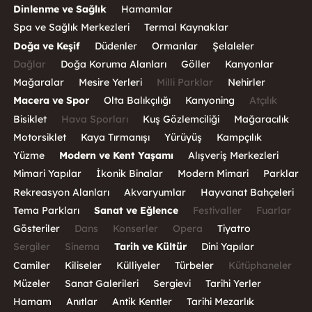
Dinlenme ve Sağlık
Hamamlar
Spa ve Sağlık Merkezleri
Termal Kaynaklar
Doğa ve Keşif
Düdenler
Ormanlar
Şelaleler
Dağlar
Doğa Koruma Alanları
Göller
Kanyonlar
Mağaralar
Mesire Yerleri
Milli Parklar
Nehirler
Macera ve Spor
Olta Balıkçılığı
Kanyoning
Atçılık
Bisiklet
Hava Sporları
Kuş Gözlemciliği
Mağaracılık
Motorsiklet
Kaya Tırmanışı
Yürüyüş
Kampçılık
Yüzme
Modern ve Kent Yaşamı
Alışveriş Merkezleri
Mimari Yapılar
İkonik Binalar
Modern Mimari
Parklar
Rekreasyon Alanları
Akvaryumlar
Hayvanat Bahçeleri
Tema Parkları
Sanat ve Eğlence
Festivaller
Fuarlar
Gösteriler
Dans
Konserler
Opera
Tiyatro
Sergiler
Sinema
Tarih ve Kültür
Dini Yapılar
Camiler
Kiliseler
Külliyeler
Türbeler
Kütüphaneler
Müzeler
Sanat Galerileri
Sergievi
Tarihi Yerler
Hamam
Anıtlar
Antik Kentler
Tarihi Mezarlık