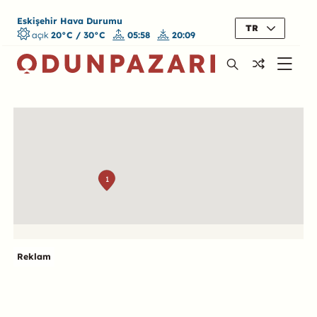
Eskişehir Hava Durumu
TR
açık
20°C / 30°C
05:58
20:09
Harita
1
Reklam