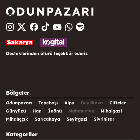
Desteklerinden ötürü teşekkür ederiz
Bölgeler
Odunpazarı
Tepebaşı
Alpu
Beylikova
Çifteler
Günyüzü
Han
İnönü
Mahmudiye
Mihalgazi
Mihalıççık
Sarıcakaya
Seyitgazi
Sivrihisar
Kategoriler