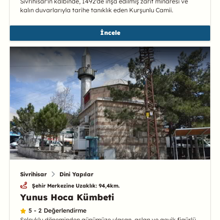
Sivrihisar'ın kalbinde, 1492'de inşa edilmiş zarif minaresi ve
kalın duvarlarıyla tarihe tanıklık eden Kurşunlu Camii.
İncele
Sivrihisar
Dini Yapılar
Şehir Merkezine Uzaklık: 94,4km.
Yunus Hoca Kümbeti
5 - 2 Değerlendirme
Selçuklu döneminden günümüze ulaşan, aslan ve geyik figürlü