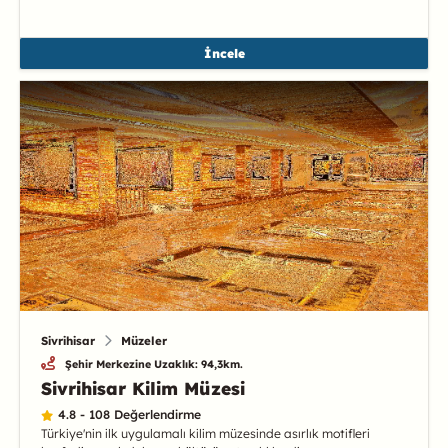
İncele
Sivrihisar
Müzeler
Şehir Merkezine Uzaklık: 94,3km.
Sivrihisar Kilim Müzesi
4.8 - 108 Değerlendirme
Türkiye'nin ilk uygulamalı kilim müzesinde asırlık motifleri