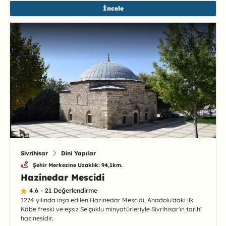
İncele
Sivrihisar
Dini Yapılar
Şehir Merkezine Uzaklık: 94,1km.
Hazinedar Mescidi
4.6 - 21 Değerlendirme
1274 yılında inşa edilen Hazinedar Mescidi, Anadolu'daki ilk
Kâbe freski ve eşsiz Selçuklu minyatürleriyle Sivrihisar'ın tarihî
hazinesidir.