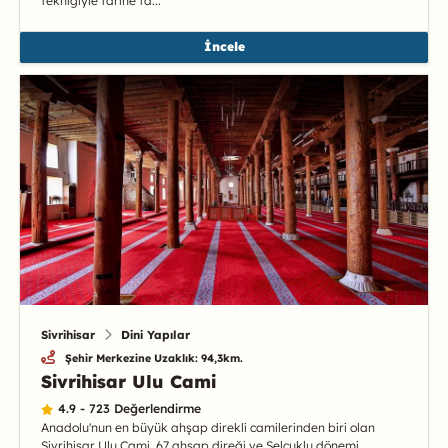
tekniğiyle tarihe ta...
İncele
Sivrihisar
Dini Yapılar
Şehir Merkezine Uzaklık: 94,3km.
Sivrihisar Ulu Cami
4.9 - 723 Değerlendirme
Anadolu'nun en büyük ahşap direkli camilerinden biri olan
Sivrihisar Ulu Cami, 67 ahşap direği ve Selçuklu dönemi