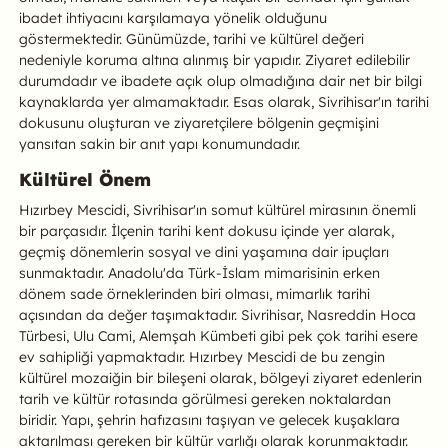
ibadet ihtiyacını karşılamaya yönelik olduğunu
göstermektedir. Günümüzde, tarihi ve kültürel değeri
nedeniyle koruma altına alınmış bir yapıdır. Ziyaret edilebilir
durumdadır ve ibadete açık olup olmadığına dair net bir bilgi
kaynaklarda yer almamaktadır. Esas olarak, Sivrihisar'ın tarihi
dokusunu oluşturan ve ziyaretçilere bölgenin geçmişini
yansıtan sakin bir anıt yapı konumundadır.
Kültürel Önem
Hızırbey Mescidi, Sivrihisar'ın somut kültürel mirasının önemli
bir parçasıdır. İlçenin tarihi kent dokusu içinde yer alarak,
geçmiş dönemlerin sosyal ve dini yaşamına dair ipuçları
sunmaktadır. Anadolu'da Türk-İslam mimarisinin erken
dönem sade örneklerinden biri olması, mimarlık tarihi
açısından da değer taşımaktadır. Sivrihisar, Nasreddin Hoca
Türbesi, Ulu Cami, Alemşah Kümbeti gibi pek çok tarihi esere
ev sahipliği yapmaktadır. Hızırbey Mescidi de bu zengin
kültürel mozaiğin bir bileşeni olarak, bölgeyi ziyaret edenlerin
tarih ve kültür rotasında görülmesi gereken noktalardan
biridir. Yapı, şehrin hafızasını taşıyan ve gelecek kuşaklara
aktarılması gereken bir kültür varlığı olarak korunmaktadır.