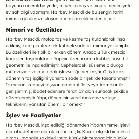
boyunca önemli bir yerleşim yeri olmuş ve birçok medeniyete
ev sahipliği yapmıştır. Hızırbey Mescidi de bu zengin tarihi
mirasın günümüze ulaşan önemli örneklerinden biridir.
Mimari ve Özellikler
Hızırbey Mescidi, moloz taş ve kesme taş kullanılarak inşa
edilmiş, kare planlı ve tek kubbeli sade bir mimariye sahiptir.
Bu özellikleri ile tipik bir erken dönem Anadolu Türk mescidi
karakteri taşımaktadır. Yapının üzerini örten kubbe, basit bir
geometri ile inşa edilmiştir. Cephelerdeki süsleme oldukça
mütevazıdır ve ana odak işlevselliğe verilmiştir. Giriş kapısı,
dönemin taş işçiliğini yansıtan sade bir şekilde tasarlanmıştır.
İç mekan, kubbeyi taşıyan pandantifler veya tromplar ile
genişletilmiş, ibadet edenlere ferah bir alan sunacak şekilde
düzenlenmiştir. Yapı, döneminin yerel malzeme ve inşa
tekniklerini yansıtan önemli bir örnektir.
İşlev ve Faaliyetler
Hızırbey Mescidi, inşa edildiği dönemden itibaren temel işlevi
olan ibadethane olarak kullanılmıştır. Küçük ölçekli bir mescit
olması, mahalle sakinleri veya küçük bir cemaat için günlük