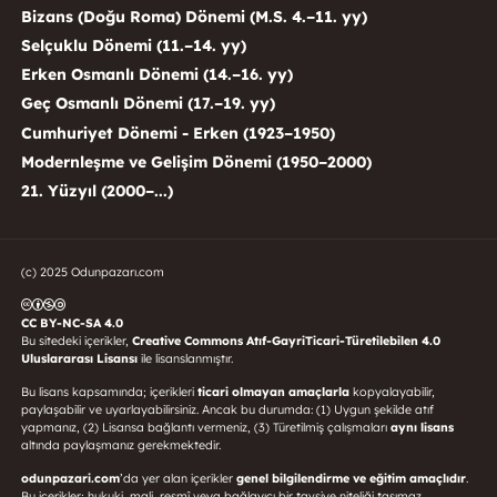
Bizans (Doğu Roma) Dönemi (M.S. 4.–11. yy)
Selçuklu Dönemi (11.–14. yy)
Erken Osmanlı Dönemi (14.–16. yy)
Geç Osmanlı Dönemi (17.–19. yy)
Cumhuriyet Dönemi - Erken (1923–1950)
Modernleşme ve Gelişim Dönemi (1950–2000)
21. Yüzyıl (2000–...)
(c) 2025 Odunpazarı.com
CC BY-NC-SA 4.0
Bu sitedeki içerikler,
Creative Commons Atıf-GayriTicari-Türetilebilen 4.0
Uluslararası Lisansı
ile lisanslanmıştır.
Bu lisans kapsamında; içerikleri
ticari olmayan amaçlarla
kopyalayabilir,
paylaşabilir ve uyarlayabilirsiniz. Ancak bu durumda: (1) Uygun şekilde atıf
yapmanız, (2) Lisansa bağlantı vermeniz, (3) Türetilmiş çalışmaları
aynı lisans
altında paylaşmanız gerekmektedir.
odunpazari.com
’da yer alan içerikler
genel bilgilendirme ve eğitim amaçlıdır
.
Bu içerikler; hukuki, mali, resmî veya bağlayıcı bir tavsiye niteliği taşımaz.