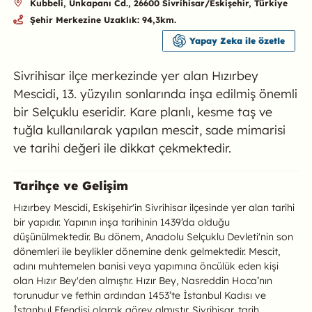
Kubbeli, Unkapanı Cd., 26600 Sivrihisar/Eskişehir, Türkiye
Şehir Merkezine Uzaklık: 94,3km.
Yapay Zeka ile özetle
Sivrihisar ilçe merkezinde yer alan Hızırbey
Mescidi, 13. yüzyılın sonlarında inşa edilmiş önemli
bir Selçuklu eseridir. Kare planlı, kesme taş ve
tuğla kullanılarak yapılan mescit, sade mimarisi
ve tarihi değeri ile dikkat çekmektedir.
Hızırbey Mescidi Hakkında
Tarihçe ve Gelişim
Hızırbey Mescidi, Eskişehir'in Sivrihisar ilçesinde yer alan tarihi
bir yapıdır. Yapının inşa tarihinin 1439’da olduğu
düşünülmektedir. Bu dönem, Anadolu Selçuklu Devleti'nin son
dönemleri ile beylikler dönemine denk gelmektedir. Mescit,
adını muhtemelen banisi veya yapımına öncülük eden kişi
olan Hızır Bey'den almıştır. Hızır Bey, Nasreddin Hoca’nın
torunudur ve fethin ardından 1453’te İstanbul Kadısı ve
İstanbul Efendisi olarak görev almıştır. Sivrihisar, tarih