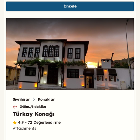
İncele
Sivrihisar
Konaklar
345m./6 dakika
Türkay Konağı
4.9 - 72 Değerlendirme
Attachments