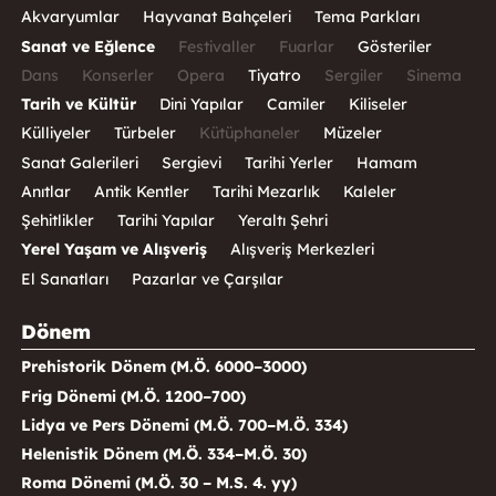
Akvaryumlar
Hayvanat Bahçeleri
Tema Parkları
Sanat ve Eğlence
Festivaller
Fuarlar
Gösteriler
Dans
Konserler
Opera
Tiyatro
Sergiler
Sinema
Tarih ve Kültür
Dini Yapılar
Camiler
Kiliseler
Külliyeler
Türbeler
Kütüphaneler
Müzeler
Sanat Galerileri
Sergievi
Tarihi Yerler
Hamam
Anıtlar
Antik Kentler
Tarihi Mezarlık
Kaleler
Şehitlikler
Tarihi Yapılar
Yeraltı Şehri
Yerel Yaşam ve Alışveriş
Alışveriş Merkezleri
El Sanatları
Pazarlar ve Çarşılar
Dönem
Prehistorik Dönem (M.Ö. 6000–3000)
Frig Dönemi (M.Ö. 1200–700)
Lidya ve Pers Dönemi (M.Ö. 700–M.Ö. 334)
Helenistik Dönem (M.Ö. 334–M.Ö. 30)
Roma Dönemi (M.Ö. 30 – M.S. 4. yy)