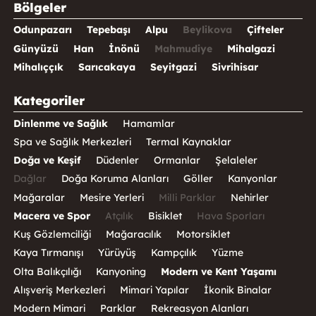
Bölgeler
Odunpazarı
Tepebaşı
Alpu
Beylikova
Çifteler
Günyüzü
Han
İnönü
Mahmudiye
Mihalgazi
Mihalıççık
Sarıcakaya
Seyitgazi
Sivrihisar
Kategoriler
Dinlenme ve Sağlık
Hamamlar
Spa ve Sağlık Merkezleri
Termal Kaynaklar
Doğa ve Keşif
Düdenler
Ormanlar
Şelaleler
Dağlar
Doğa Koruma Alanları
Göller
Kanyonlar
Mağaralar
Mesire Yerleri
Milli Parklar
Nehirler
Macera ve Spor
Atçılık
Bisiklet
Hava Sporları
Kuş Gözlemciliği
Mağaracılık
Motorsiklet
Kaya Tırmanışı
Yürüyüş
Kampçılık
Yüzme
Olta Balıkçılığı
Kanyoning
Modern ve Kent Yaşamı
Alışveriş Merkezleri
Mimari Yapılar
İkonik Binalar
Modern Mimari
Parklar
Rekreasyon Alanları