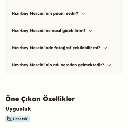
Hızırbey Mescidi'nin puanı nedir?
Hızırbey Mescidi'ne nasıl gidebilirim?
Hızırbey Mescidi'nde fotoğraf çekilebilir mi?
Hızırbey Mescidi'nin adı nereden gelmektedir?
Öne Çıkan Özellikler
Uygunluk
Bu mekanın öne çıkan özelliklerini aşağıda bulabilirsiniz.
Ücretsiz