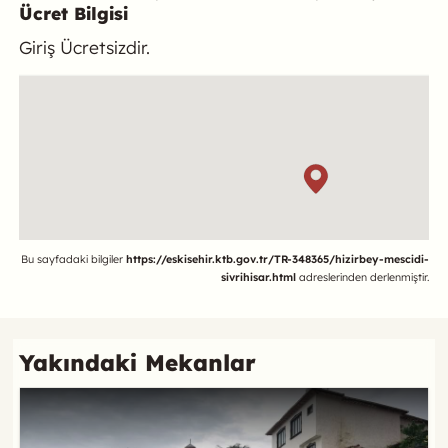
Ücret Bilgisi
Giriş Ücretsizdir.
Konum
Referans
Bu sayfadaki bilgiler
https://eskisehir.ktb.gov.tr/TR-348365/hizirbey-mescidi-
sivrihisar.html
adreslerinden derlenmiştir.
Yakındaki Mekanlar