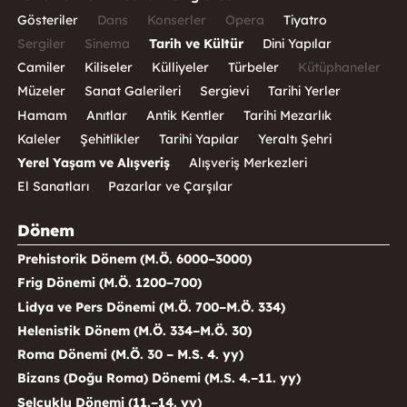
Gösteriler
Dans
Konserler
Opera
Tiyatro
Sergiler
Sinema
Tarih ve Kültür
Dini Yapılar
Camiler
Kiliseler
Külliyeler
Türbeler
Kütüphaneler
Müzeler
Sanat Galerileri
Sergievi
Tarihi Yerler
Hamam
Anıtlar
Antik Kentler
Tarihi Mezarlık
Kaleler
Şehitlikler
Tarihi Yapılar
Yeraltı Şehri
Yerel Yaşam ve Alışveriş
Alışveriş Merkezleri
El Sanatları
Pazarlar ve Çarşılar
Dönem
Prehistorik Dönem (M.Ö. 6000–3000)
Frig Dönemi (M.Ö. 1200–700)
Lidya ve Pers Dönemi (M.Ö. 700–M.Ö. 334)
Helenistik Dönem (M.Ö. 334–M.Ö. 30)
Roma Dönemi (M.Ö. 30 – M.S. 4. yy)
Bizans (Doğu Roma) Dönemi (M.S. 4.–11. yy)
Selçuklu Dönemi (11.–14. yy)