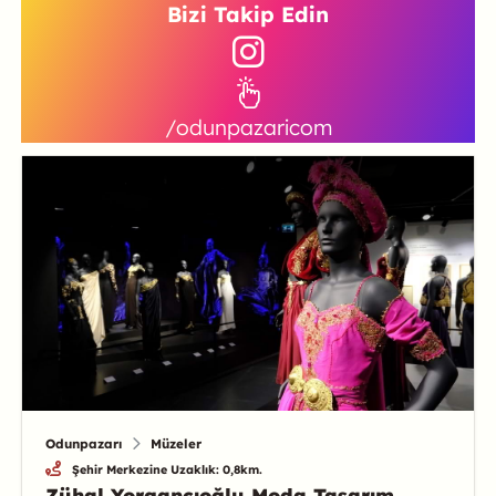
Bizi Takip Edin
/odunpazaricom
Odunpazarı
Müzeler
Şehir Merkezine Uzaklık: 0,8km.
Zühal Yorgancıoğlu Moda Tasarım