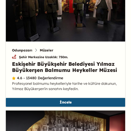
Odunpazarı
Müzeler
Şehir Merkezine Uzaklık: 750m.
Eskişehir Büyükşehir Belediyesi Yılmaz
Büyükerşen Balmumu Heykeller Müzesi
4.6 - 13480 Değerlendirme
Profesyonel balmumu heykelleriyle tarihe ve kültüre dokunun,
Yılmaz Büyükerşen'in sanatını keşfedin.
İncele