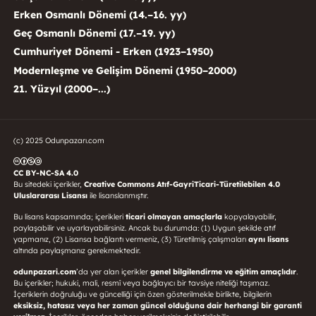
Erken Osmanlı Dönemi (14.–16. yy)
Geç Osmanlı Dönemi (17.–19. yy)
Cumhuriyet Dönemi - Erken (1923–1950)
Modernleşme ve Gelişim Dönemi (1950–2000)
21. Yüzyıl (2000–...)
(c) 2025 Odunpazarı.com
CC BY-NC-SA 4.0
Bu sitedeki içerikler,
Creative Commons Atıf-GayriTicari-Türetilebilen 4.0
Uluslararası Lisansı
ile lisanslanmıştır.
Bu lisans kapsamında; içerikleri
ticari olmayan amaçlarla
kopyalayabilir,
paylaşabilir ve uyarlayabilirsiniz. Ancak bu durumda: (1) Uygun şekilde atıf
yapmanız, (2) Lisansa bağlantı vermeniz, (3) Türetilmiş çalışmaları
aynı lisans
altında paylaşmanız gerekmektedir.
odunpazari.com
’da yer alan içerikler
genel bilgilendirme ve eğitim amaçlıdır
.
Bu içerikler; hukuki, mali, resmî veya bağlayıcı bir tavsiye niteliği taşımaz.
İçeriklerin doğruluğu ve güncelliği için özen gösterilmekle birlikte, bilgilerin
eksiksiz, hatasız veya her zaman güncel olduğuna dair herhangi bir garanti