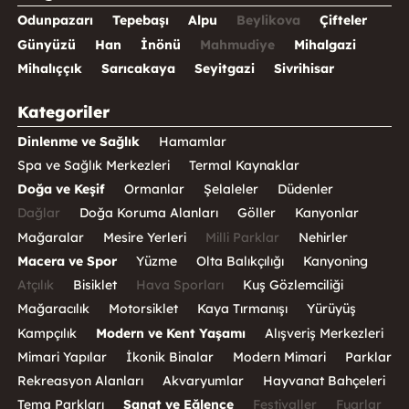
Odunpazarı
Tepebaşı
Alpu
Beylikova
Çifteler
Günyüzü
Han
İnönü
Mahmudiye
Mihalgazi
Mihalıççık
Sarıcakaya
Seyitgazi
Sivrihisar
Kategoriler
Dinlenme ve Sağlık
Hamamlar
Spa ve Sağlık Merkezleri
Termal Kaynaklar
Doğa ve Keşif
Ormanlar
Şelaleler
Düdenler
Dağlar
Doğa Koruma Alanları
Göller
Kanyonlar
Mağaralar
Mesire Yerleri
Milli Parklar
Nehirler
Macera ve Spor
Yüzme
Olta Balıkçılığı
Kanyoning
Atçılık
Bisiklet
Hava Sporları
Kuş Gözlemciliği
Mağaracılık
Motorsiklet
Kaya Tırmanışı
Yürüyüş
Kampçılık
Modern ve Kent Yaşamı
Alışveriş Merkezleri
Mimari Yapılar
İkonik Binalar
Modern Mimari
Parklar
Rekreasyon Alanları
Akvaryumlar
Hayvanat Bahçeleri
Tema Parkları
Sanat ve Eğlence
Festivaller
Fuarlar