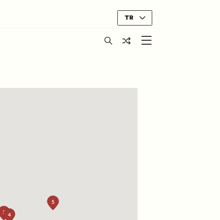
TR
5
2
4