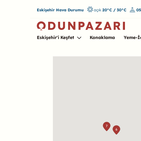
Eskişehir Hava Durumu
açık
20°C / 30°C
05
Eskişehir'i Keşfet
Konaklama
Yeme-İ
Harita
7
6