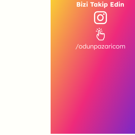
Bizi Takip Edin
/odunpazaricom