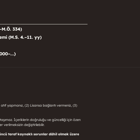
–M.Ö. 334)
i (M.S. 4.–11. yy)
000–...)
 atıf yapmanız, (2) Lisansa bağlantı vermeniz, (3)
i taşımaz. İçeriklerin doğruluğu ve güncelliği için özen
 verilmeksizin değiştirilebilir.
üncü taraf kaynaklı sorunlar dâhil olmak üzere