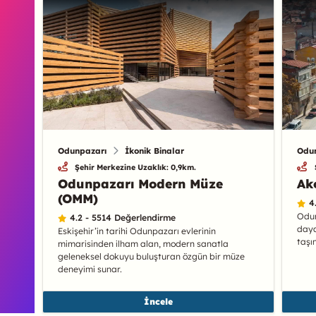
Odunpazarı
İkonik Binalar
Odu
Şehir Merkezine Uzaklık: 0,9km.
Odunpazarı Modern Müze
Ak
(OMM)
4
Odun
4.2 - 5514 Değerlendirme
daya
Eskişehir’in tarihi Odunpazarı evlerinin
taşı
mimarisinden ilham alan, modern sanatla
geleneksel dokuyu buluşturan özgün bir müze
deneyimi sunar.
İncele