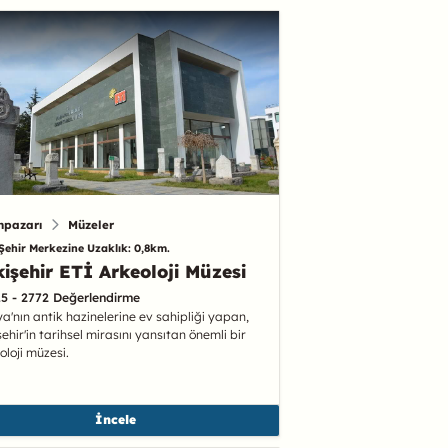
npazarı
Müzeler
Şehir Merkezine Uzaklık: 0,8km.
kişehir ETİ Arkeoloji Müzesi
.5 - 2772 Değerlendirme
ya'nın antik hazinelerine ev sahipliği yapan,
şehir'in tarihsel mirasını yansıtan önemli bir
oloji müzesi.
İncele