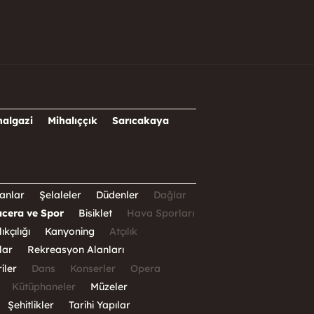
halgazi
Mihalıççık
Sarıcakaya
anlar
Şelaleler
Düdenler
Dağlar
cera ve Spor
Bisiklet
Hava Sporları
ıkçılığı
Kanyoning
Atçılık
lar
Rekreasyon Alanları
iler
Dans
Konserler
Opera
Kütüphaneler
Müzeler
Şehitlikler
Tarihi Yapılar