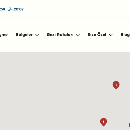
:58
20:09
çme
Bölgeler
Gezi Rotaları
Size Özel
Blog
1
3