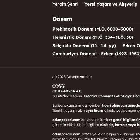
Yeraltı Şehri
Yerel Yaşam ve Alışveriş
Dönem
Prehistorik Dönem (M.Ö. 6000–3000)
Helenistik Dönem (M.Ö. 334–M.Ö. 30)
Selçuklu Dönemi (11.–14. yy)
Erken O
Cumhuriyet Dönemi - Erken (1923–1950
(c) 2025 Odunpazarı.com
CC BY-NC-SA 4.0
Bu sitedeki içerikler,
Creative Commons Atıf-GayriTicari
Bu lisans kapsamında; içerikleri
ticari olmayan amaçla
Türetilmiş çalışmaları
aynı lisans
altında paylaşmanız g
odunpazari.com
’da yer alan içerikler
genel bilgilendi
gösterilmekle birlikte, bilgilerin
eksiksiz, hatasız veya 
odunpazari.com
, sitede yer alan bilgilerin kullanılma
hiçbir sonuçtan sorumlu tutulamaz. İçeriklerin kullanı