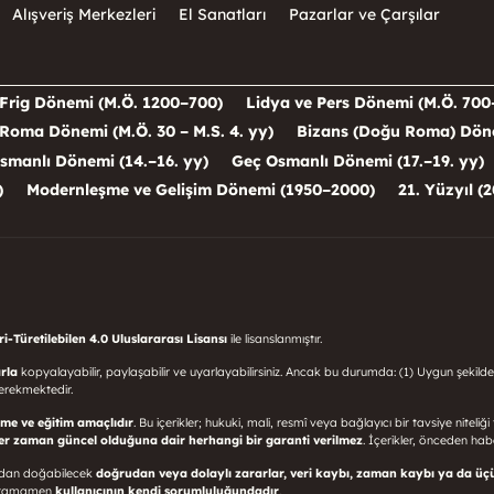
Alışveriş Merkezleri
El Sanatları
Pazarlar ve Çarşılar
Frig Dönemi (M.Ö. 1200–700)
Lidya ve Pers Dönemi (M.Ö. 700
Roma Dönemi (M.Ö. 30 – M.S. 4. yy)
Bizans (Doğu Roma) Dönem
smanlı Dönemi (14.–16. yy)
Geç Osmanlı Dönemi (17.–19. yy)
)
Modernleşme ve Gelişim Dönemi (1950–2000)
21. Yüzyıl (2
-Türetilebilen 4.0 Uluslararası Lisansı
ile lisanslanmıştır.
rla
kopyalayabilir, paylaşabilir ve uyarlayabilirsiniz. Ancak bu durumda: (1) Uygun şekilde
erekmektedir.
rme ve eğitim amaçlıdır
. Bu içerikler; hukuki, mali, resmî veya bağlayıcı bir tavsiye niteliğ
her zaman güncel olduğuna dair herhangi bir garanti verilmez
. İçerikler, önceden haber
sından doğabilecek
doğrudan veya dolaylı zararlar, veri kaybı, zaman kaybı ya da üç
mı tamamen
kullanıcının kendi sorumluluğundadır
.