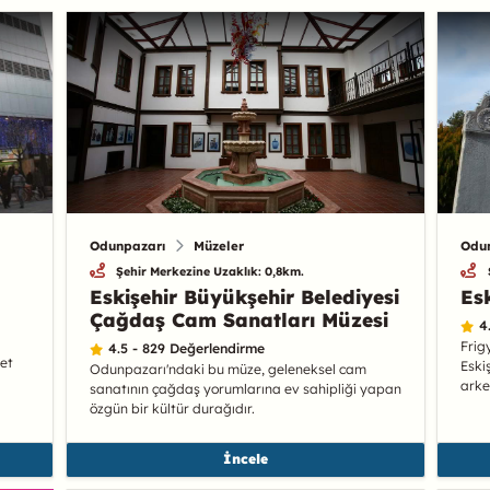
Odunpazarı
Müzeler
Odu
Şehir Merkezine Uzaklık: 0,8km.
Eskişehir Büyükşehir Belediyesi
Es
Çağdaş Cam Sanatları Müzesi
4
Frig
4.5 - 829 Değerlendirme
met
Eski
Odunpazarı'ndaki bu müze, geleneksel cam
arke
sanatının çağdaş yorumlarına ev sahipliği yapan
özgün bir kültür durağıdır.
İncele