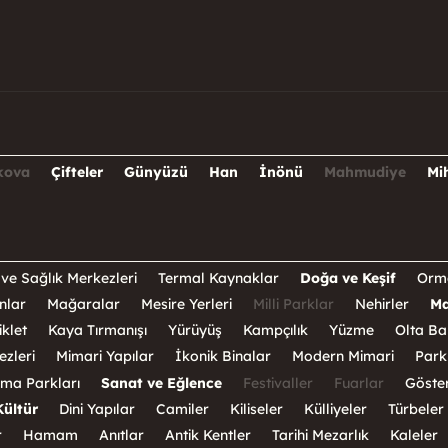
kova
Çifteler
Günyüzü
Han
İnönü
Mahmudiye
Mi
ve Sağlık Merkezleri
Termal Kaynaklar
Doğa ve Keşif
Orm
nlar
Mağaralar
Mesire Yerleri
Milli Parklar
Nehirler
Ma
klet
Kaya Tırmanışı
Yürüyüş
Kampçılık
Yüzme
Olta Bal
ezleri
Mimari Yapılar
İkonik Binalar
Modern Mimari
Park
ma Parkları
Sanat ve Eğlence
Festivaller
Fuarlar
Göster
Kültür
Dini Yapılar
Camiler
Kiliseler
Külliyeler
Türbeler
r
Hamam
Anıtlar
Antik Kentler
Tarihi Mezarlık
Kaleler