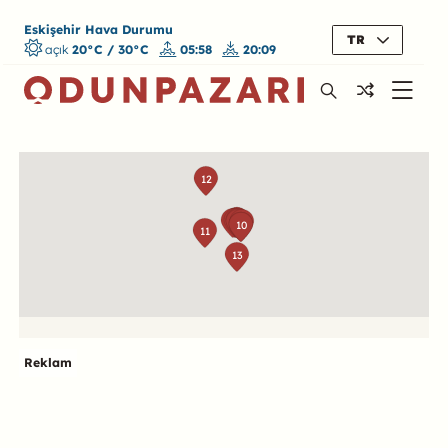
Eskişehir Hava Durumu
TR
açık
20°C / 30°C
05:58
20:09
Harita
12
2
3
4
1
5
6
7
8
10
9
11
13
Reklam