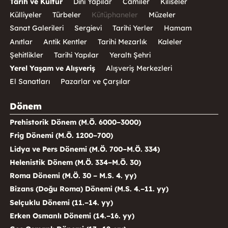
Tarih ve Kültür
Dini Yapılar
Camiler
Kiliseler
Külliyeler
Türbeler
Kütüphaneler
Müzeler
Sanat Galerileri
Sergievi
Tarihi Yerler
Hamam
Anıtlar
Antik Kentler
Tarihi Mezarlık
Kaleler
Şehitlikler
Tarihi Yapılar
Yeraltı Şehri
Yerel Yaşam ve Alışveriş
Alışveriş Merkezleri
El Sanatları
Pazarlar ve Çarşılar
Dönem
Prehistorik Dönem (M.Ö. 6000–3000)
Frig Dönemi (M.Ö. 1200–700)
Lidya ve Pers Dönemi (M.Ö. 700–M.Ö. 334)
Helenistik Dönem (M.Ö. 334–M.Ö. 30)
Roma Dönemi (M.Ö. 30 – M.S. 4. yy)
Bizans (Doğu Roma) Dönemi (M.S. 4.–11. yy)
Selçuklu Dönemi (11.–14. yy)
Erken Osmanlı Dönemi (14.–16. yy)