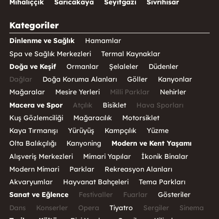
Mihalıççık
Sarıcakaya
Seyitgazi
Sivrihisar
Kategoriler
Dinlenme ve Sağlık
Hamamlar
Spa ve Sağlık Merkezleri
Termal Kaynaklar
Doğa ve Keşif
Ormanlar
Şelaleler
Düdenler
Dağlar
Doğa Koruma Alanları
Göller
Kanyonlar
Mağaralar
Mesire Yerleri
Milli Parklar
Nehirler
Macera ve Spor
Atçılık
Bisiklet
Hava Sporları
Kuş Gözlemciliği
Mağaracılık
Motorsiklet
Kaya Tırmanışı
Yürüyüş
Kampçılık
Yüzme
Olta Balıkçılığı
Kanyoning
Modern ve Kent Yaşamı
Alışveriş Merkezleri
Mimari Yapılar
İkonik Binalar
Modern Mimari
Parklar
Rekreasyon Alanları
Akvaryumlar
Hayvanat Bahçeleri
Tema Parkları
Sanat ve Eğlence
Festivaller
Fuarlar
Gösteriler
Dans
Konserler
Opera
Tiyatro
Sergiler
Sinema