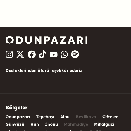
Desteklerinden ötürü teşekkür ederiz
Bölgeler
Odunpazarı
Tepebaşı
Alpu
Beylikova
Çifteler
Günyüzü
Han
İnönü
Mahmudiye
Mihalgazi