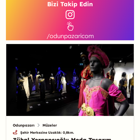
Bizi Takip Edin
/odunpazaricom
Odunpazarı
Müzeler
Şehir Merkezine Uzaklık: 0,8km.
Zühal Yorgancıoğlu Moda Tasarım