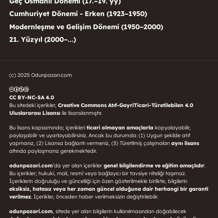
Geç Osmanlı Dönemi (17.–19. yy)
Cumhuriyet Dönemi - Erken (1923–1950)
Modernleşme ve Gelişim Dönemi (1950–2000)
21. Yüzyıl (2000–...)
(c) 2025 Odunpazarı.com
CC BY-NC-SA 4.0
Bu sitedeki içerikler,
Creative Commons Atıf-GayriTicari-Türetilebilen 4.0
Uluslararası Lisansı
ile lisanslanmıştır.
Bu lisans kapsamında; içerikleri
ticari olmayan amaçlarla
kopyalayabilir,
paylaşabilir ve uyarlayabilirsiniz. Ancak bu durumda: (1) Uygun şekilde atıf
yapmanız, (2) Lisansa bağlantı vermeniz, (3) Türetilmiş çalışmaları
aynı lisans
altında paylaşmanız gerekmektedir.
odunpazari.com
’da yer alan içerikler
genel bilgilendirme ve eğitim amaçlıdır
.
Bu içerikler; hukuki, mali, resmî veya bağlayıcı bir tavsiye niteliği taşımaz.
İçeriklerin doğruluğu ve güncelliği için özen gösterilmekle birlikte, bilgilerin
eksiksiz, hatasız veya her zaman güncel olduğuna dair herhangi bir garanti
verilmez
. İçerikler, önceden haber verilmeksizin değiştirilebilir.
odunpazari.com
, sitede yer alan bilgilerin kullanılmasından doğabilecek