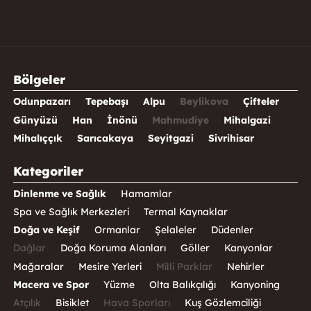
Bölgeler
Odunpazarı
Tepebaşı
Alpu
Beylikova
Çifteler
Günyüzü
Han
İnönü
Mahmudiye
Mihalgazi
Mihalıççık
Sarıcakaya
Seyitgazi
Sivrihisar
Kategoriler
Dinlenme ve Sağlık
Hamamlar
Spa ve Sağlık Merkezleri
Termal Kaynaklar
Doğa ve Keşif
Ormanlar
Şelaleler
Düdenler
Dağlar
Doğa Koruma Alanları
Göller
Kanyonlar
Mağaralar
Mesire Yerleri
Milli Parklar
Nehirler
Macera ve Spor
Yüzme
Olta Balıkçılığı
Kanyoning
Atçılık
Bisiklet
Hava Sporları
Kuş Gözlemciliği