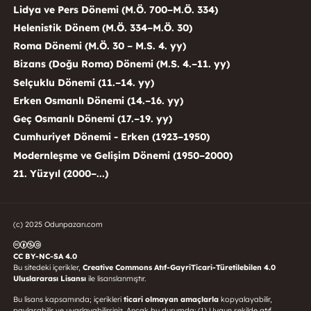
Lidya ve Pers Dönemi (M.Ö. 700–M.Ö. 334)
Helenistik Dönem (M.Ö. 334–M.Ö. 30)
Roma Dönemi (M.Ö. 30 – M.S. 4. yy)
Bizans (Doğu Roma) Dönemi (M.S. 4.–11. yy)
Selçuklu Dönemi (11.–14. yy)
Erken Osmanlı Dönemi (14.–16. yy)
Geç Osmanlı Dönemi (17.–19. yy)
Cumhuriyet Dönemi - Erken (1923–1950)
Modernleşme ve Gelişim Dönemi (1950–2000)
21. Yüzyıl (2000–...)
(c) 2025 Odunpazarı.com
CC BY-NC-SA 4.0
Bu sitedeki içerikler,
Creative Commons Atıf-GayriTicari-Türetilebilen 4.0
Uluslararası Lisansı
ile lisanslanmıştır.
Bu lisans kapsamında; içerikleri
ticari olmayan amaçlarla
kopyalayabilir,
paylaşabilir ve uyarlayabilirsiniz. Ancak bu durumda: (1) Uygun şekilde atıf