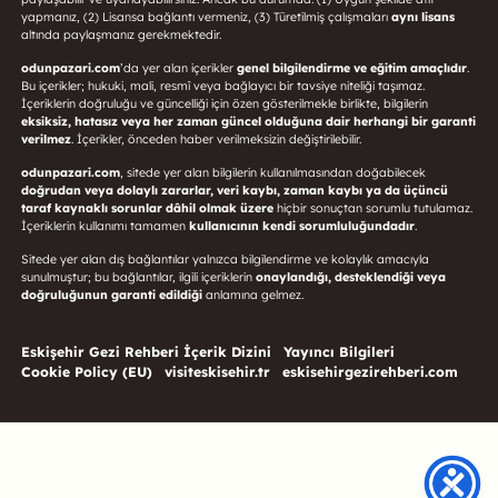
yapmanız, (2) Lisansa bağlantı vermeniz, (3) Türetilmiş çalışmaları
aynı lisans
altında paylaşmanız gerekmektedir.
odunpazari.com
’da yer alan içerikler
genel bilgilendirme ve eğitim amaçlıdır
.
Bu içerikler; hukuki, mali, resmî veya bağlayıcı bir tavsiye niteliği taşımaz.
İçeriklerin doğruluğu ve güncelliği için özen gösterilmekle birlikte, bilgilerin
eksiksiz, hatasız veya her zaman güncel olduğuna dair herhangi bir garanti
verilmez
. İçerikler, önceden haber verilmeksizin değiştirilebilir.
odunpazari.com
, sitede yer alan bilgilerin kullanılmasından doğabilecek
doğrudan veya dolaylı zararlar, veri kaybı, zaman kaybı ya da üçüncü
taraf kaynaklı sorunlar dâhil olmak üzere
hiçbir sonuçtan sorumlu tutulamaz.
İçeriklerin kullanımı tamamen
kullanıcının kendi sorumluluğundadır
.
Sitede yer alan dış bağlantılar yalnızca bilgilendirme ve kolaylık amacıyla
sunulmuştur; bu bağlantılar, ilgili içeriklerin
onaylandığı, desteklendiği veya
doğruluğunun garanti edildiği
anlamına gelmez.
Eskişehir Gezi Rehberi İçerik Dizini
Yayıncı Bilgileri
Cookie Policy (EU)
visiteskisehir.tr
eskisehirgezirehberi.com