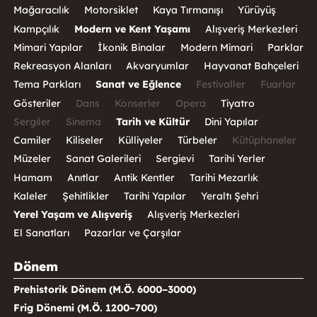
Mağaracılık
Motorsiklet
Kaya Tırmanışı
Yürüyüş
Kampçılık
Modern ve Kent Yaşamı
Alışveriş Merkezleri
Mimari Yapılar
İkonik Binalar
Modern Mimari
Parklar
Rekreasyon Alanları
Akvaryumlar
Hayvanat Bahçeleri
Tema Parkları
Sanat ve Eğlence
Festivaller
Fuarlar
Gösteriler
Dans
Konserler
Opera
Tiyatro
Sergiler
Sinema
Tarih ve Kültür
Dini Yapılar
Camiler
Kiliseler
Külliyeler
Türbeler
Kütüphaneler
Müzeler
Sanat Galerileri
Sergievi
Tarihi Yerler
Hamam
Anıtlar
Antik Kentler
Tarihi Mezarlık
Kaleler
Şehitlikler
Tarihi Yapılar
Yeraltı Şehri
Yerel Yaşam ve Alışveriş
Alışveriş Merkezleri
El Sanatları
Pazarlar ve Çarşılar
Dönem
Prehistorik Dönem (M.Ö. 6000–3000)
Frig Dönemi (M.Ö. 1200–700)