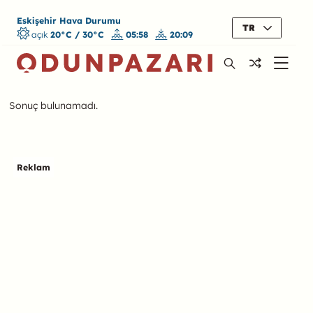
Eskişehir Hava Durumu
TR
açık
20°C / 30°C
05:58
20:09
Sonuç bulunamadı.
Reklam