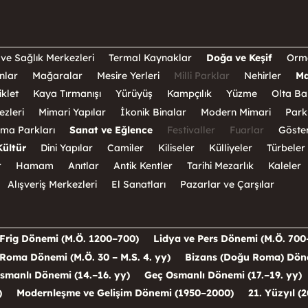
ve Sağlık Merkezleri
Termal Kaynaklar
Doğa ve Keşif
Orm
nlar
Mağaralar
Mesire Yerleri
Milli Parklar
Nehirler
Ma
klet
Kaya Tırmanışı
Yürüyüş
Kampçılık
Yüzme
Olta Bal
ezleri
Mimari Yapılar
İkonik Binalar
Modern Mimari
Park
ma Parkları
Sanat ve Eğlence
Festivaller
Fuarlar
Göster
Kültür
Dini Yapılar
Camiler
Kiliseler
Külliyeler
Türbeler
r
Hamam
Anıtlar
Antik Kentler
Tarihi Mezarlık
Kaleler
Alışveriş Merkezleri
El Sanatları
Pazarlar ve Çarşılar
Frig Dönemi (M.Ö. 1200–700)
Lidya ve Pers Dönemi (M.Ö. 700
Roma Dönemi (M.Ö. 30 – M.S. 4. yy)
Bizans (Doğu Roma) Dönem
smanlı Dönemi (14.–16. yy)
Geç Osmanlı Dönemi (17.–19. yy)
)
Modernleşme ve Gelişim Dönemi (1950–2000)
21. Yüzyıl (2