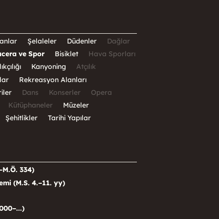
anlar
Şelaleler
Düdenler
Dağlar
cera ve Spor
Bisiklet
Hava Sporları
ıkçılığı
Kanyoning
Atçılık
lar
Rekreasyon Alanları
iler
Dans
Konserler
Opera
Kütüphaneler
Müzeler
Şehitlikler
Tarihi Yapılar
–M.Ö. 334)
i (M.S. 4.–11. yy)
000–...)