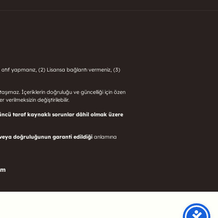
 atıf yapmanız, (2) Lisansa bağlantı vermeniz, (3)
i taşımaz. İçeriklerin doğruluğu ve güncelliği için özen
 verilmeksizin değiştirilebilir.
üncü taraf kaynaklı sorunlar dâhil olmak üzere
 veya doğruluğunun garanti edildiği
anlamına
om