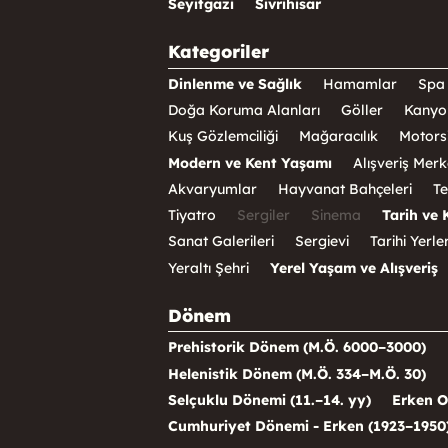
Seyitgazi
Sivrihisar
Kategoriler
Dinlenme ve Sağlık
Hamamlar
Spa 
Doğa Koruma Alanları
Göller
Kanyo
Kuş Gözlemciliği
Mağaracılık
Motorsi
Modern ve Kent Yaşamı
Alışveriş Merk
Akvaryumlar
Hayvanat Bahçeleri
Te
Tiyatro
Sergiler
Sinema
Tarih ve 
Sanat Galerileri
Sergievi
Tarihi Yerle
Yeraltı Şehri
Yerel Yaşam ve Alışveriş
Dönem
Prehistorik Dönem (M.Ö. 6000–3000)
Helenistik Dönem (M.Ö. 334–M.Ö. 30)
Selçuklu Dönemi (11.–14. yy)
Erken O
Cumhuriyet Dönemi - Erken (1923–1950