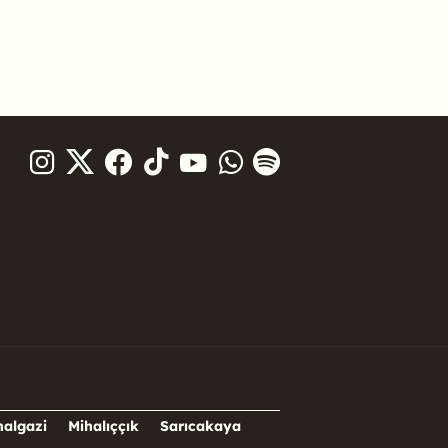
halgazi
Mihalıççık
Sarıcakaya