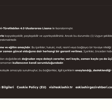
-Türetilebilen 4.0 Uluslararası Lisansı
ile lisanslanmıştır.
rla
kopyalayabilir, paylaşabilir ve uyarlayabilirsiniz. Ancak bu durumda: (1) Uygun şekilde
erekmektedir.
rme ve eğitim amaçlıdır
. Bu içerikler; hukuki, mali, resmî veya bağlayıcı bir tavsiye niteliğ
her zaman güncel olduğuna dair herhangi bir garanti verilmez
. İçerikler, önceden haber
sından doğabilecek
doğrudan veya dolaylı zararlar, veri kaybı, zaman kaybı ya da üç
mı tamamen
kullanıcının kendi sorumluluğundadır
.
olaylık amacıyla sunulmuştur; bu bağlantılar, ilgili içeriklerin
onaylandığı, desteklendiği
 Bilgileri
Cookie Policy (EU)
visiteskisehir.tr
eskisehirgezirehberi.c