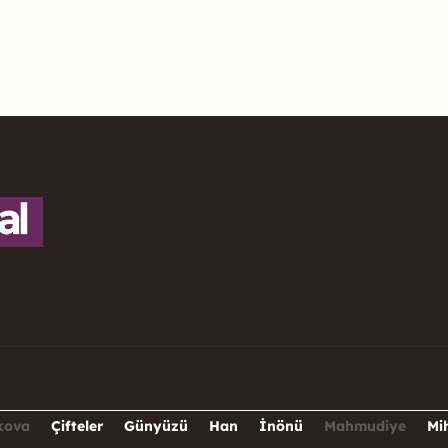
kova
Çifteler
Günyüzü
Han
İnönü
Mahmudiye
Mi