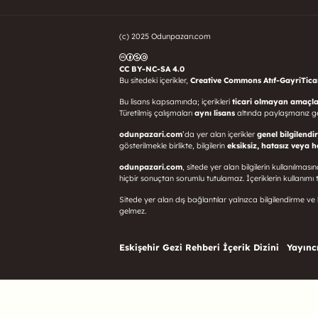
(c) 2025 Odunpazarı.com
CC BY-NC-SA 4.0
Bu sitedeki içerikler,
Creative Commons Atıf-GayriTicari
Bu lisans kapsamında; içerikleri
ticari olmayan amaçla
Türetilmiş çalışmaları
aynı lisans
altında paylaşmanız g
odunpazari.com
’da yer alan içerikler
genel bilgilendi
gösterilmekle birlikte, bilgilerin
eksiksiz, hatasız veya 
odunpazari.com
, sitede yer alan bilgilerin kullanılma
hiçbir sonuçtan sorumlu tutulamaz. İçeriklerin kullanı
Sitede yer alan dış bağlantılar yalnızca bilgilendirme ve k
gelmez.
Eskişehir Gezi Rehberi İçerik Dizini
Yayıncı