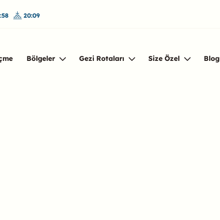
:58
20:09
çme
Bölgeler
Gezi Rotaları
Size Özel
Blog