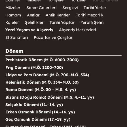
Camiler
Kiliseler
Külliyeler
Türbeler
Kütüphaneler
Müzeler
Sanat Galerileri
Sergievi
Tarihi Yerler
Hamam
Anıtlar
Antik Kentler
Tarihi Mezarlık
Kaleler
Şehitlikler
Tarihi Yapılar
Yeraltı Şehri
Yerel Yaşam ve Alışveriş
Alışveriş Merkezleri
El Sanatları
Pazarlar ve Çarşılar
Dönem
Prehistorik Dönem (M.Ö. 6000–3000)
Frig Dönemi (M.Ö. 1200–700)
Lidya ve Pers Dönemi (M.Ö. 700–M.Ö. 334)
Helenistik Dönem (M.Ö. 334–M.Ö. 30)
Roma Dönemi (M.Ö. 30 – M.S. 4. yy)
Bizans (Doğu Roma) Dönemi (M.S. 4.–11. yy)
Selçuklu Dönemi (11.–14. yy)
Erken Osmanlı Dönemi (14.–16. yy)
Geç Osmanlı Dönemi (17.–19. yy)
Cumhuriyet Dönemi - Erken (1923–1950)