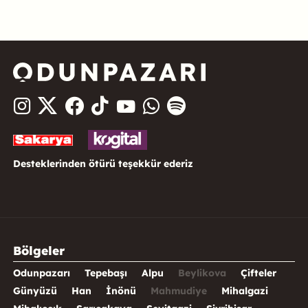
Desteklerinden ötürü teşekkür ederiz
Bölgeler
Odunpazarı
Tepebaşı
Alpu
Beylikova
Çifteler
Günyüzü
Han
İnönü
Mahmudiye
Mihalgazi