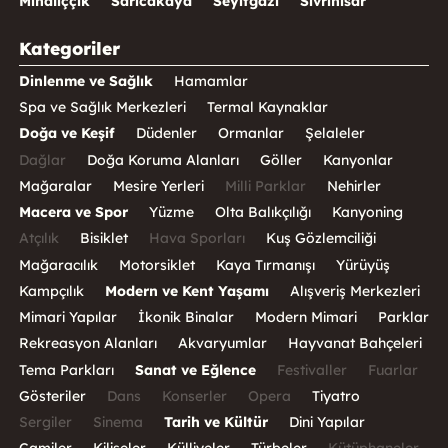
Mihalıççık
Sarıcakaya
Seyitgazi
Sivrihisar
Kategoriler
Dinlenme ve Sağlık
Hamamlar
Spa ve Sağlık Merkezleri
Termal Kaynaklar
Doğa ve Keşif
Düdenler
Ormanlar
Şelaleler
Dağlar
Doğa Koruma Alanları
Göller
Kanyonlar
Mağaralar
Mesire Yerleri
Milli Parklar
Nehirler
Macera ve Spor
Yüzme
Olta Balıkçılığı
Kanyoning
Atçılık
Bisiklet
Hava Sporları
Kuş Gözlemciliği
Mağaracılık
Motorsiklet
Kaya Tırmanışı
Yürüyüş
Kampçılık
Modern ve Kent Yaşamı
Alışveriş Merkezleri
Mimari Yapılar
İkonik Binalar
Modern Mimari
Parklar
Rekreasyon Alanları
Akvaryumlar
Hayvanat Bahçeleri
Tema Parkları
Sanat ve Eğlence
Festivaller
Fuarlar
Gösteriler
Dans
Konserler
Opera
Tiyatro
Sergiler
Sinema
Tarih ve Kültür
Dini Yapılar