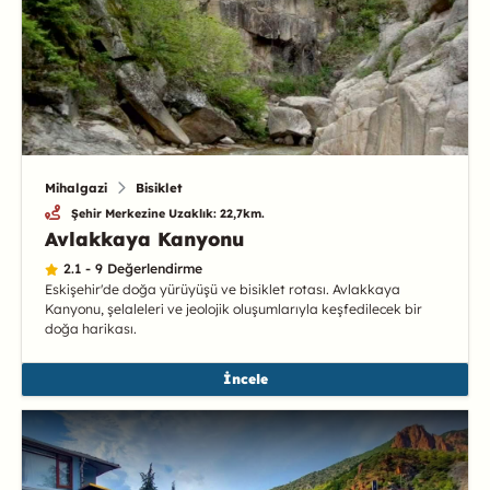
Mihalgazi
Bisiklet
Şehir Merkezine Uzaklık: 22,7km.
Avlakkaya Kanyonu
2.1 - 9 Değerlendirme
Eskişehir'de doğa yürüyüşü ve bisiklet rotası. Avlakkaya
Kanyonu, şelaleleri ve jeolojik oluşumlarıyla keşfedilecek bir
doğa harikası.
İncele