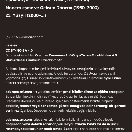
Modernleşme ve Gelişim Dönemi (1950–2000)
21. Yüzyıl (2000–...)
(c) 2025 Odunpazarı.com
CC BY-NC-SA 4.0
Bu sitedeki içerikler,
Creative Commons Atıf-GayriTicari-Türetilebilen 4.0
Uluslararası Lisansı
ile lisanslanmıştır.
Bu lisans kapsamında; içerikleri
ticari olmayan amaçlarla
kopyalayabilir,
paylaşabilir ve uyarlayabilirsiniz. Ancak bu durumda: (1) Uygun şekilde atıf
yapmanız, (2) Lisansa bağlantı vermeniz, (3) Türetilmiş çalışmaları
aynı lisans
altında paylaşmanız gerekmektedir.
odunpazari.com
’da yer alan içerikler
genel bilgilendirme ve eğitim amaçlıdır
.
Bu içerikler; hukuki, mali, resmî veya bağlayıcı bir tavsiye niteliği taşımaz.
İçeriklerin doğruluğu ve güncelliği için özen gösterilmekle birlikte, bilgilerin
eksiksiz, hatasız veya her zaman güncel olduğuna dair herhangi bir garanti
verilmez
. İçerikler, önceden haber verilmeksizin değiştirilebilir.
odunpazari.com
, sitede yer alan bilgilerin kullanılmasından doğabilecek
doğrudan veya dolaylı zararlar, veri kaybı, zaman kaybı ya da üçüncü
taraf kaynaklı sorunlar dâhil olmak üzere
hiçbir sonuçtan sorumlu tutulamaz.