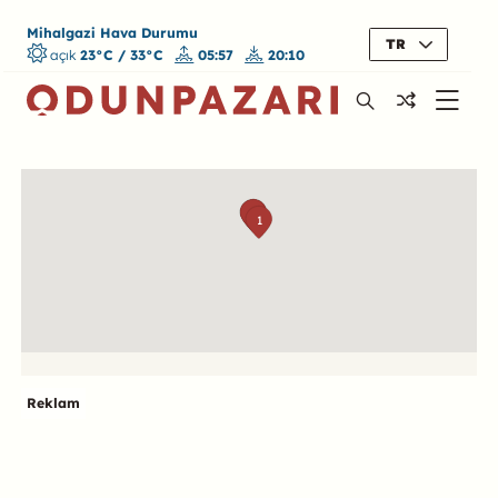
Mihalgazi Hava Durumu
TR
açık
23°C / 33°C
05:57
20:10
Harita
4
2
3
1
Reklam