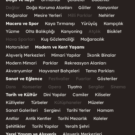
Dağlar
Doğa Koruma Alanları
Göller
Kanyonlar
Mağaralar
Mesire Yerleri
Milli Parklar
Nehirler
Macera ve Spor
Kaya Tırmanışı
Yürüyüş
Kampçılık
Yüzme
Olta Balıkçılığı
Kanyoning
Atçılık
Bisiklet
Hava Sporları
Kuş Gözlemciliği
Mağaracılık
Motorsiklet
Modern ve Kent Yaşamı
Alışveriş Merkezleri
Mimari Yapılar
İkonik Binalar
Modern Mimari
Parklar
Rekreasyon Alanları
Akvaryumlar
Hayvanat Bahçeleri
Tema Parkları
Sanat ve Eğlence
Festivaller
Fuarlar
Gösteriler
Dans
Konserler
Opera
Tiyatro
Sergiler
Sinema
Tarih ve Kültür
Dini Yapılar
Camiler
Kiliseler
Külliyeler
Türbeler
Kütüphaneler
Müzeler
Sanat Galerileri
Sergievi
Tarihi Yerler
Hamam
Anıtlar
Antik Kentler
Tarihi Mezarlık
Kaleler
Şehitlikler
Tarihi Yapılar
Yeraltı Şehri
Yerel Yaşam ve Alışveriş
Alışveriş Merkezleri