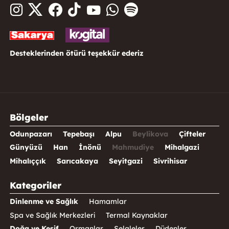
Desteklerinden ötürü teşekkür ederiz
Bölgeler
Odunpazarı
Tepebaşı
Alpu
Beylikova
Çifteler
Günyüzü
Han
İnönü
Mahmudiye
Mihalgazi
Mihalıççık
Sarıcakaya
Seyitgazi
Sivrihisar
Kategoriler
Dinlenme ve Sağlık
Hamamlar
Spa ve Sağlık Merkezleri
Termal Kaynaklar
Doğa ve Keşif
Ormanlar
Şelaleler
Düdenler