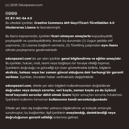
(c) 2025 Odunpazarı.com
CC BY-NC-SA 4.0
Bu sitedeki içerikler,
Creative Commons Atıf-GayriTicari-Türetilebilen 4.0
Uluslararası Lisansı
ile lisanslanmıştır.
Bu lisans kapsamında; içerikleri
ticari olmayan amaçlarla
kopyalayabilir,
paylaşabilir ve uyarlayabilirsiniz. Ancak bu durumda: (1) Uygun şekilde atıf
yapmanız, (2) Lisansa bağlantı vermeniz, (3) Türetilmiş çalışmaları
aynı lisans
altında paylaşmanız gerekmektedir.
odunpazari.com
’da yer alan içerikler
genel bilgilendirme ve eğitim amaçlıdır
.
Bu içerikler; hukuki, mali, resmî veya bağlayıcı bir tavsiye niteliği taşımaz.
İçeriklerin doğruluğu ve güncelliği için özen gösterilmekle birlikte, bilgilerin
eksiksiz, hatasız veya her zaman güncel olduğuna dair herhangi bir garanti
verilmez
. İçerikler, önceden haber verilmeksizin değiştirilebilir.
odunpazari.com
, sitede yer alan bilgilerin kullanılmasından doğabilecek
doğrudan veya dolaylı zararlar, veri kaybı, zaman kaybı ya da üçüncü
taraf kaynaklı sorunlar dâhil olmak üzere
hiçbir sonuçtan sorumlu tutulamaz.
İçeriklerin kullanımı tamamen
kullanıcının kendi sorumluluğundadır
.
Sitede yer alan dış bağlantılar yalnızca bilgilendirme ve kolaylık amacıyla
sunulmuştur; bu bağlantılar, ilgili içeriklerin
onaylandığı, desteklendiği veya
doğruluğunun garanti edildiği
anlamına gelmez.