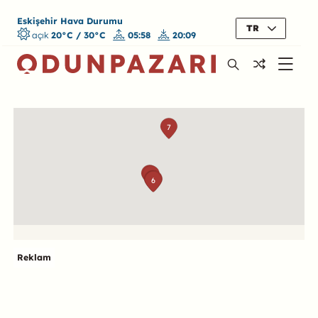
Eskişehir Hava Durumu
TR
açık
20°C / 30°C
05:58
20:09
Harita
7
1
2
3
4
5
6
Reklam