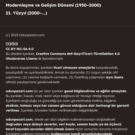
Modernleşme ve Gelişim Dönemi (1950–2000)
21. Yüzyıl (2000–...)
(c) 2025 Odunpazarı.com
CC BY-NC-SA 4.0
Bu sitedeki içerikler,
Creative Commons Atıf-GayriTicari-Türetilebilen 4.0
Uluslararası Lisansı
ile lisanslanmıştır.
Bu lisans kapsamında; içerikleri
ticari olmayan amaçlarla
kopyalayabilir,
paylaşabilir ve uyarlayabilirsiniz. Ancak bu durumda: (1) Uygun şekilde atıf
yapmanız, (2) Lisansa bağlantı vermeniz, (3) Türetilmiş çalışmaları
aynı lisans
altında paylaşmanız gerekmektedir.
odunpazari.com
’da yer alan içerikler
genel bilgilendirme ve eğitim amaçlıdır
.
Bu içerikler; hukuki, mali, resmî veya bağlayıcı bir tavsiye niteliği taşımaz.
İçeriklerin doğruluğu ve güncelliği için özen gösterilmekle birlikte, bilgilerin
eksiksiz, hatasız veya her zaman güncel olduğuna dair herhangi bir garanti
verilmez
. İçerikler, önceden haber verilmeksizin değiştirilebilir.
odunpazari.com
, sitede yer alan bilgilerin kullanılmasından doğabilecek
doğrudan veya dolaylı zararlar, veri kaybı, zaman kaybı ya da üçüncü
taraf kaynaklı sorunlar dâhil olmak üzere
hiçbir sonuçtan sorumlu tutulamaz.
İçeriklerin kullanımı tamamen
kullanıcının kendi sorumluluğundadır
.