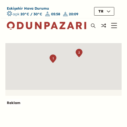
Eskişehir Hava Durumu
TR
açık
20°C / 30°C
05:58
20:09
Harita
2
1
Reklam