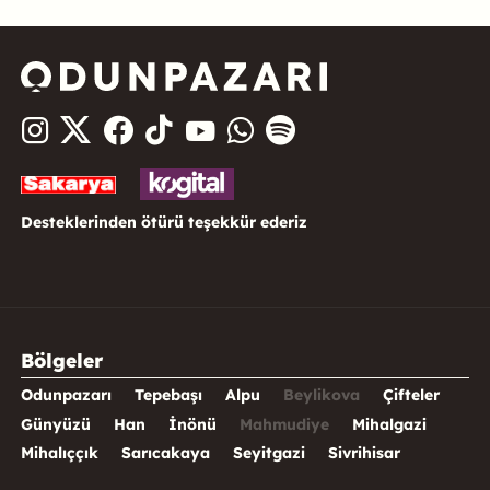
Desteklerinden ötürü teşekkür ederiz
Bölgeler
Odunpazarı
Tepebaşı
Alpu
Beylikova
Çifteler
Günyüzü
Han
İnönü
Mahmudiye
Mihalgazi
Mihalıççık
Sarıcakaya
Seyitgazi
Sivrihisar