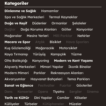
Kategoriler
Dinlenme ve Sağlık
Hamamlar
Spa ve Sağlık Merkezleri
Termal Kaynaklar
Doğa ve Keşif
Düdenler
Ormanlar
Şelaleler
Dağlar
Doğa Koruma Alanları
Göller
Kanyonlar
Mağaralar
Mesire Yerleri
Milli Parklar
Nehirler
Macera ve Spor
Atçılık
Bisiklet
Hava Sporları
Kuş Gözlemciliği
Mağaracılık
Motorsiklet
Kaya Tırmanışı
Yürüyüş
Kampçılık
Yüzme
Olta Balıkçılığı
Kanyoning
Modern ve Kent Yaşamı
Alışveriş Merkezleri
Mimari Yapılar
İkonik Binalar
Modern Mimari
Parklar
Rekreasyon Alanları
Akvaryumlar
Hayvanat Bahçeleri
Tema Parkları
Sanat ve Eğlence
Festivaller
Fuarlar
Gösteriler
Dans
Konserler
Opera
Tiyatro
Sergiler
Sinema
Tarih ve Kültür
Dini Yapılar
Camiler
Kiliseler
Külliyeler
Türbeler
Kütüphaneler
Müzeler