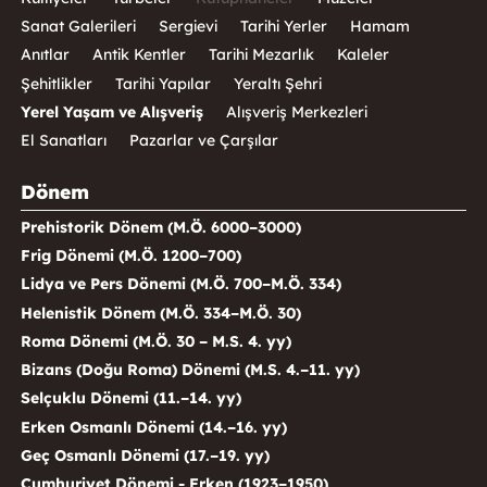
Sanat Galerileri
Sergievi
Tarihi Yerler
Hamam
Anıtlar
Antik Kentler
Tarihi Mezarlık
Kaleler
Şehitlikler
Tarihi Yapılar
Yeraltı Şehri
Yerel Yaşam ve Alışveriş
Alışveriş Merkezleri
El Sanatları
Pazarlar ve Çarşılar
Dönem
Prehistorik Dönem (M.Ö. 6000–3000)
Frig Dönemi (M.Ö. 1200–700)
Lidya ve Pers Dönemi (M.Ö. 700–M.Ö. 334)
Helenistik Dönem (M.Ö. 334–M.Ö. 30)
Roma Dönemi (M.Ö. 30 – M.S. 4. yy)
Bizans (Doğu Roma) Dönemi (M.S. 4.–11. yy)
Selçuklu Dönemi (11.–14. yy)
Erken Osmanlı Dönemi (14.–16. yy)
Geç Osmanlı Dönemi (17.–19. yy)
Cumhuriyet Dönemi - Erken (1923–1950)