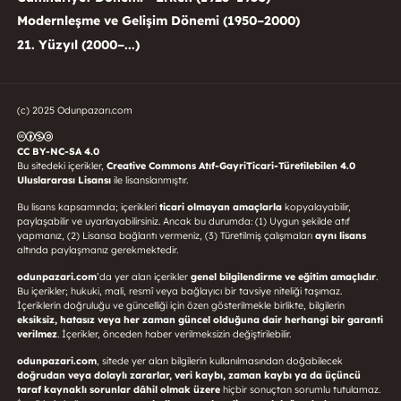
Modernleşme ve Gelişim Dönemi (1950–2000)
21. Yüzyıl (2000–...)
(c) 2025 Odunpazarı.com
CC BY-NC-SA 4.0
Bu sitedeki içerikler,
Creative Commons Atıf-GayriTicari-Türetilebilen 4.0
Uluslararası Lisansı
ile lisanslanmıştır.
Bu lisans kapsamında; içerikleri
ticari olmayan amaçlarla
kopyalayabilir,
paylaşabilir ve uyarlayabilirsiniz. Ancak bu durumda: (1) Uygun şekilde atıf
yapmanız, (2) Lisansa bağlantı vermeniz, (3) Türetilmiş çalışmaları
aynı lisans
altında paylaşmanız gerekmektedir.
odunpazari.com
’da yer alan içerikler
genel bilgilendirme ve eğitim amaçlıdır
.
Bu içerikler; hukuki, mali, resmî veya bağlayıcı bir tavsiye niteliği taşımaz.
İçeriklerin doğruluğu ve güncelliği için özen gösterilmekle birlikte, bilgilerin
eksiksiz, hatasız veya her zaman güncel olduğuna dair herhangi bir garanti
verilmez
. İçerikler, önceden haber verilmeksizin değiştirilebilir.
odunpazari.com
, sitede yer alan bilgilerin kullanılmasından doğabilecek
doğrudan veya dolaylı zararlar, veri kaybı, zaman kaybı ya da üçüncü
taraf kaynaklı sorunlar dâhil olmak üzere
hiçbir sonuçtan sorumlu tutulamaz.