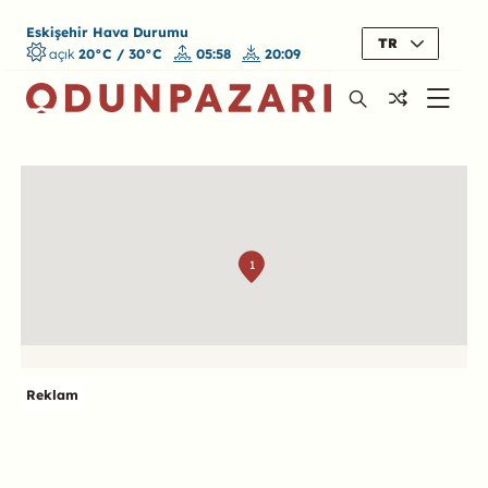
Eskişehir Hava Durumu
TR
açık
20°C / 30°C
05:58
20:09
Harita
1
Reklam