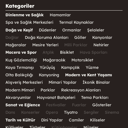
Kategoriler
Dinlenme ve Sağlık
Hamamlar
Spa ve Sağlık Merkezleri
Termal Kaynaklar
Doğa ve Keşif
Düdenler
Ormanlar
Şelaleler
Dağlar
Doğa Koruma Alanları
Göller
Kanyonlar
Mağaralar
Mesire Yerleri
Milli Parklar
Nehirler
Macera ve Spor
Atçılık
Bisiklet
Hava Sporları
Kuş Gözlemciliği
Mağaracılık
Motorsiklet
Kaya Tırmanışı
Yürüyüş
Kampçılık
Yüzme
Olta Balıkçılığı
Kanyoning
Modern ve Kent Yaşamı
Alışveriş Merkezleri
Mimari Yapılar
İkonik Binalar
Modern Mimari
Parklar
Rekreasyon Alanları
Akvaryumlar
Hayvanat Bahçeleri
Tema Parkları
Sanat ve Eğlence
Festivaller
Fuarlar
Gösteriler
Dans
Konserler
Opera
Tiyatro
Sergiler
Sinema
Tarih ve Kültür
Dini Yapılar
Camiler
Kiliseler
Külliyeler
Türbeler
Kütüphaneler
Müzeler