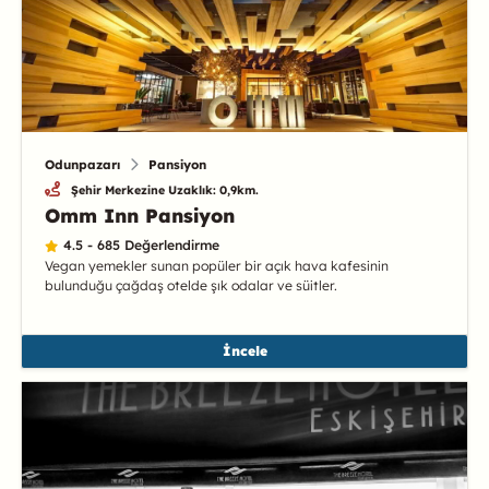
Odunpazarı
Pansiyon
Şehir Merkezine Uzaklık: 0,9km.
Omm Inn Pansiyon
4.5 - 685 Değerlendirme
Vegan yemekler sunan popüler bir açık hava kafesinin
bulunduğu çağdaş otelde şık odalar ve süitler.
İncele