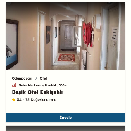
Odunpazarı
Otel
Şehir Merkezine Uzaklık: 550m.
Beşik Otel Eskişehir
3.1 - 75 Değerlendirme
İncele