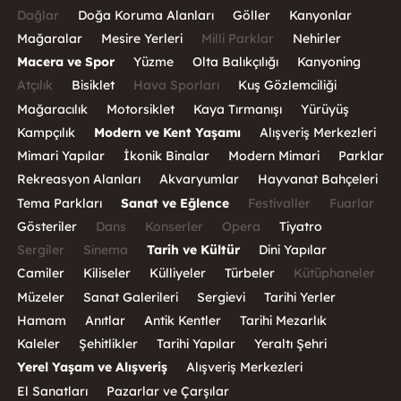
Dağlar
Doğa Koruma Alanları
Göller
Kanyonlar
Mağaralar
Mesire Yerleri
Milli Parklar
Nehirler
Macera ve Spor
Yüzme
Olta Balıkçılığı
Kanyoning
Atçılık
Bisiklet
Hava Sporları
Kuş Gözlemciliği
Mağaracılık
Motorsiklet
Kaya Tırmanışı
Yürüyüş
Kampçılık
Modern ve Kent Yaşamı
Alışveriş Merkezleri
Mimari Yapılar
İkonik Binalar
Modern Mimari
Parklar
Rekreasyon Alanları
Akvaryumlar
Hayvanat Bahçeleri
Tema Parkları
Sanat ve Eğlence
Festivaller
Fuarlar
Gösteriler
Dans
Konserler
Opera
Tiyatro
Sergiler
Sinema
Tarih ve Kültür
Dini Yapılar
Camiler
Kiliseler
Külliyeler
Türbeler
Kütüphaneler
Müzeler
Sanat Galerileri
Sergievi
Tarihi Yerler
Hamam
Anıtlar
Antik Kentler
Tarihi Mezarlık
Kaleler
Şehitlikler
Tarihi Yapılar
Yeraltı Şehri
Yerel Yaşam ve Alışveriş
Alışveriş Merkezleri
El Sanatları
Pazarlar ve Çarşılar