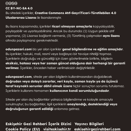
CC BY-NC-SA 4.0
Bu sitedeki içerikler,
Creative Commons Atıf-GayriTicari-Türetilebilen 4.0
Uluslararası Lisansı
ile lisanslanmıştır.
Bu lisans kapsamında; içerikleri
ticari olmayan amaçlarla
kopyalayabilir,
paylaşabilir ve uyarlayabilirsiniz. Ancak bu durumda: (1) Uygun şekilde atıf
yapmanız, (2) Lisansa bağlantı vermeniz, (3) Türetilmiş çalışmaları
aynı lisans
altında paylaşmanız gerekmektedir.
odunpazari.com
’da yer alan içerikler
genel bilgilendirme ve eğitim amaçlıdır
.
Bu içerikler; hukuki, mali, resmî veya bağlayıcı bir tavsiye niteliği taşımaz.
İçeriklerin doğruluğu ve güncelliği için özen gösterilmekle birlikte, bilgilerin
eksiksiz, hatasız veya her zaman güncel olduğuna dair herhangi bir garanti
verilmez
. İçerikler, önceden haber verilmeksizin değiştirilebilir.
odunpazari.com
, sitede yer alan bilgilerin kullanılmasından doğabilecek
doğrudan veya dolaylı zararlar, veri kaybı, zaman kaybı ya da üçüncü
taraf kaynaklı sorunlar dâhil olmak üzere
hiçbir sonuçtan sorumlu tutulamaz.
İçeriklerin kullanımı tamamen
kullanıcının kendi sorumluluğundadır
.
Sitede yer alan dış bağlantılar yalnızca bilgilendirme ve kolaylık amacıyla
sunulmuştur; bu bağlantılar, ilgili içeriklerin
onaylandığı, desteklendiği veya
doğruluğunun garanti edildiği
anlamına gelmez.
Eskişehir Gezi Rehberi İçerik Dizini
Yayıncı Bilgileri
Cookie Policy (EU)
visiteskisehir.tr
eskisehirgezirehberi.com