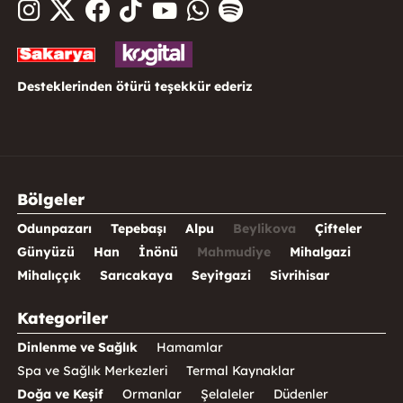
Desteklerinden ötürü teşekkür ederiz
Bölgeler
Odunpazarı
Tepebaşı
Alpu
Beylikova
Çifteler
Günyüzü
Han
İnönü
Mahmudiye
Mihalgazi
Mihalıççık
Sarıcakaya
Seyitgazi
Sivrihisar
Kategoriler
Dinlenme ve Sağlık
Hamamlar
Spa ve Sağlık Merkezleri
Termal Kaynaklar
Doğa ve Keşif
Ormanlar
Şelaleler
Düdenler