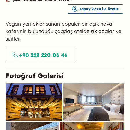
Şehir Merkezine Uzaklık: 0,9km.
Yapay Zeka ile özetle
Özet
Vegan yemekler sunan popüler bir açık hava
kafesinin bulunduğu çağdaş otelde şık odalar ve
süitler.
+90 222 220 06 46
Fotoğraf Galerisi