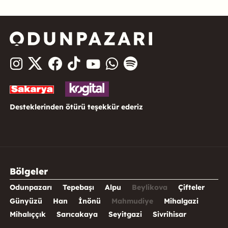
Desteklerinden ötürü teşekkür ederiz
Bölgeler
Odunpazarı
Tepebaşı
Alpu
Beylikova
Çifteler
Günyüzü
Han
İnönü
Mahmudiye
Mihalgazi
Mihalıççık
Sarıcakaya
Seyitgazi
Sivrihisar