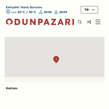
Eskişehir Hava Durumu
TR
açık
20°C / 30°C
05:58
20:09
Harita
1
Reklam