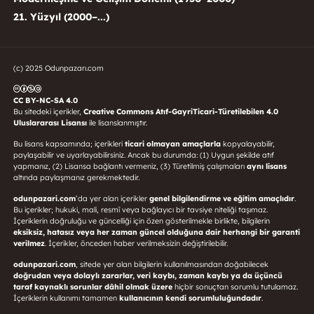
21. Yüzyıl (2000–...)
(c) 2025 Odunpazarı.com
CC BY-NC-SA 4.0
Bu sitedeki içerikler,
Creative Commons Atıf-GayriTicari-Türetilebilen 4.0
Uluslararası Lisansı
ile lisanslanmıştır.
Bu lisans kapsamında; içerikleri
ticari olmayan amaçlarla
kopyalayabilir,
paylaşabilir ve uyarlayabilirsiniz. Ancak bu durumda: (1) Uygun şekilde atıf
yapmanız, (2) Lisansa bağlantı vermeniz, (3) Türetilmiş çalışmaları
aynı lisans
altında paylaşmanız gerekmektedir.
odunpazari.com
’da yer alan içerikler
genel bilgilendirme ve eğitim amaçlıdır
.
Bu içerikler; hukuki, mali, resmî veya bağlayıcı bir tavsiye niteliği taşımaz.
İçeriklerin doğruluğu ve güncelliği için özen gösterilmekle birlikte, bilgilerin
eksiksiz, hatasız veya her zaman güncel olduğuna dair herhangi bir garanti
verilmez
. İçerikler, önceden haber verilmeksizin değiştirilebilir.
odunpazari.com
, sitede yer alan bilgilerin kullanılmasından doğabilecek
doğrudan veya dolaylı zararlar, veri kaybı, zaman kaybı ya da üçüncü
taraf kaynaklı sorunlar dâhil olmak üzere
hiçbir sonuçtan sorumlu tutulamaz.
İçeriklerin kullanımı tamamen
kullanıcının kendi sorumluluğundadır
.