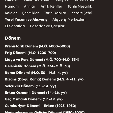
Hamam
Anıtlar
Antik Kentler
Tarihi Mezarlık
Kaleler
Şehitlikler
Tarihi Yapılar
Yeraltı Şehri
Yerel Yaşam ve Alışveriş
Alışveriş Merkezleri
El Sanatları
Pazarlar ve Çarşılar
Dönem
Prehistorik Dönem (M.Ö. 6000–3000)
Frig Dönemi (M.Ö. 1200–700)
Lidya ve Pers Dönemi (M.Ö. 700–M.Ö. 334)
Helenistik Dönem (M.Ö. 334–M.Ö. 30)
Roma Dönemi (M.Ö. 30 – M.S. 4. yy)
Bizans (Doğu Roma) Dönemi (M.S. 4.–11. yy)
Selçuklu Dönemi (11.–14. yy)
Erken Osmanlı Dönemi (14.–16. yy)
Geç Osmanlı Dönemi (17.–19. yy)
Cumhuriyet Dönemi - Erken (1923–1950)
Modernleşme ve Gelişim Dönemi (1950–2000)