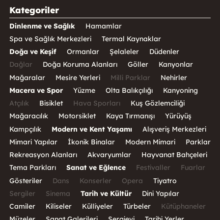
Kategoriler
Dinlenme ve Sağlık
Hamamlar
Spa ve Sağlık Merkezleri
Termal Kaynaklar
Doğa ve Keşif
Ormanlar
Şelaleler
Düdenler
Dağlar
Doğa Koruma Alanları
Göller
Kanyonlar
Mağaralar
Mesire Yerleri
Milli Parklar
Nehirler
Macera ve Spor
Yüzme
Olta Balıkçılığı
Kanyoning
Atçılık
Bisiklet
Hava Sporları
Kuş Gözlemciliği
Mağaracılık
Motorsiklet
Kaya Tırmanışı
Yürüyüş
Kampçılık
Modern ve Kent Yaşamı
Alışveriş Merkezleri
Mimari Yapılar
İkonik Binalar
Modern Mimari
Parklar
Rekreasyon Alanları
Akvaryumlar
Hayvanat Bahçeleri
Tema Parkları
Sanat ve Eğlence
Festivaller
Fuarlar
Gösteriler
Dans
Konserler
Opera
Tiyatro
Sergiler
Sinema
Tarih ve Kültür
Dini Yapılar
Camiler
Kiliseler
Külliyeler
Türbeler
Kütüphaneler
Müzeler
Sanat Galerileri
Sergievi
Tarihi Yerler