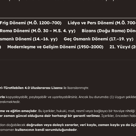
Frig Dönemi (M.Ö. 1200–700)
Lidya ve Pers Dönemi (M.Ö. 700
Roma Dönemi (M.Ö. 30 – M.S. 4. yy)
Bizans (Doğu Roma) Dönem
smanlı Dönemi (14.–16. yy)
Geç Osmanlı Dönemi (17.–19. yy)
)
Modernleşme ve Gelişim Dönemi (1950–2000)
21. Yüzyıl (2
-Türetilebilen 4.0 Uluslararası Lisansı
ile lisanslanmıştır.
rla
kopyalayabilir, paylaşabilir ve uyarlayabilirsiniz. Ancak bu durumda: (1) Uygun şekilde
erekmektedir.
rme ve eğitim amaçlıdır
. Bu içerikler; hukuki, mali, resmî veya bağlayıcı bir tavsiye niteliğ
her zaman güncel olduğuna dair herhangi bir garanti verilmez
. İçerikler, önceden haber
sından doğabilecek
doğrudan veya dolaylı zararlar, veri kaybı, zaman kaybı ya da üç
mı tamamen
kullanıcının kendi sorumluluğundadır
.