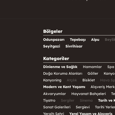
Bölgeler
Odunpazarı
Tepebaşı
Alpu
Beyli
Seyitgazi
Sivrihisar
Kategoriler
Dinlenme ve Sağlık
Hamamlar
Spa 
Doğa Koruma Alanları
Göller
Kanyo
Kanyoning
Atçılık
Bisiklet
Hava Sp
Modern ve Kent Yaşamı
Alışveriş Merk
Akvaryumlar
Hayvanat Bahçeleri
Te
Tiyatro
Sergiler
Sinema
Tarih ve 
Sanat Galerileri
Sergievi
Tarihi Yerle
Yeraltı Şehri
Yerel Yaşam ve Alışveriş