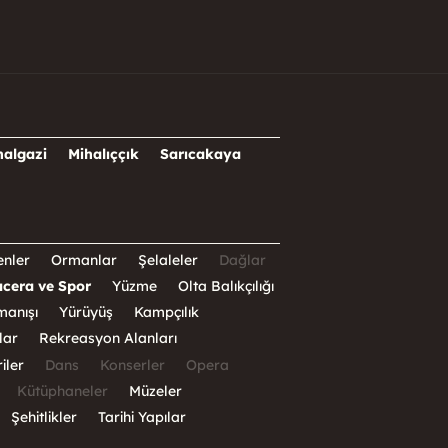
halgazi
Mihalıççık
Sarıcakaya
nler
Ormanlar
Şelaleler
Dağlar
cera ve Spor
Yüzme
Olta Balıkçılığı
manışı
Yürüyüş
Kampçılık
lar
Rekreasyon Alanları
iler
Dans
Konserler
Opera
Kütüphaneler
Müzeler
Şehitlikler
Tarihi Yapılar