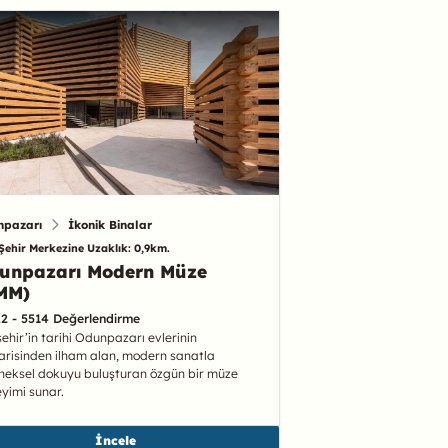
npazarı
İkonik Binalar
Şehir Merkezine Uzaklık: 0,9km.
unpazarı Modern Müze
MM)
.2 - 5514 Değerlendirme
şehir’in tarihi Odunpazarı evlerinin
risinden ilham alan, modern sanatla
neksel dokuyu buluşturan özgün bir müze
yimi sunar.
İncele