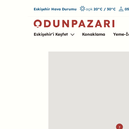
Eskişehir Hava Durumu
açık
20°C / 30°C
05
Eskişehir'i Keşfet
Konaklama
Yeme-İ
Harita
7