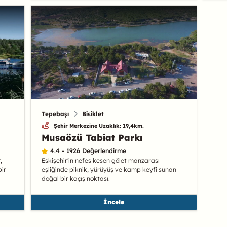
Tepebaşı
Bisiklet
Şehir Merkezine Uzaklık: 19,4km.
Musaözü Tabiat Parkı
4.4 - 1926 Değerlendirme
,
Eskişehir'in nefes kesen gölet manzarası
bir
eşliğinde piknik, yürüyüş ve kamp keyfi sunan
doğal bir kaçış noktası.
İncele