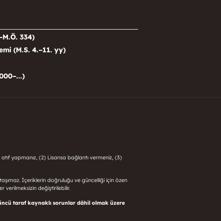
–M.Ö. 334)
i (M.S. 4.–11. yy)
000–...)
 atıf yapmanız, (2) Lisansa bağlantı vermeniz, (3)
i taşımaz. İçeriklerin doğruluğu ve güncelliği için özen
 verilmeksizin değiştirilebilir.
üncü taraf kaynaklı sorunlar dâhil olmak üzere