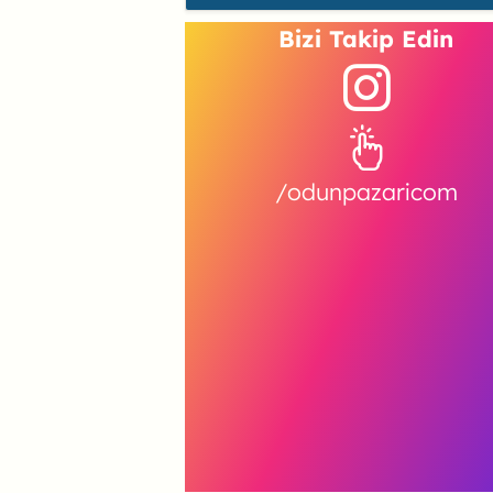
Bizi Takip Edin
/odunpazaricom