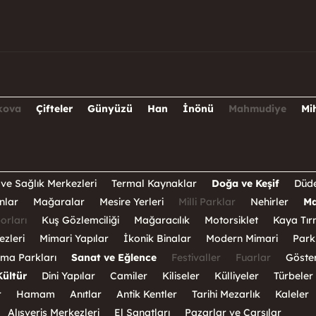
kova
Çifteler
Günyüzü
Han
İnönü
Mahmudiye
Mi
ve Sağlık Merkezleri
Termal Kaynaklar
Doğa ve Keşif
Düde
nlar
Mağaralar
Mesire Yerleri
Milli Parklar
Nehirler
Ma
orları
Kuş Gözlemciliği
Mağaracılık
Motorsiklet
Kaya Tır
ezleri
Mimari Yapılar
İkonik Binalar
Modern Mimari
Park
ma Parkları
Sanat ve Eğlence
Festivaller
Fuarlar
Göster
Kültür
Dini Yapılar
Camiler
Kiliseler
Külliyeler
Türbeler
r
Hamam
Anıtlar
Antik Kentler
Tarihi Mezarlık
Kaleler
Alışveriş Merkezleri
El Sanatları
Pazarlar ve Çarşılar