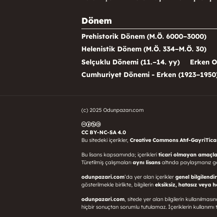
Dönem
Prehistorik Dönem (M.Ö. 6000–3000)
Helenistik Dönem (M.Ö. 334–M.Ö. 30)
Selçuklu Dönemi (11.–14. yy)
Erken O
Cumhuriyet Dönemi - Erken (1923–1950
(c) 2025 Odunpazarı.com
CC BY-NC-SA 4.0
Bu sitedeki içerikler,
Creative Commons Atıf-GayriTicari
Bu lisans kapsamında; içerikleri
ticari olmayan amaçla
Türetilmiş çalışmaları
aynı lisans
altında paylaşmanız g
odunpazari.com
’da yer alan içerikler
genel bilgilendi
gösterilmekle birlikte, bilgilerin
eksiksiz, hatasız veya 
odunpazari.com
, sitede yer alan bilgilerin kullanılma
hiçbir sonuçtan sorumlu tutulamaz. İçeriklerin kullanı