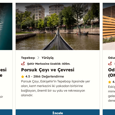
Tepebaşı
Yürüyüş
Odu
Şehir Merkezine Uzaklık: 605m.
esi
Porsuk Çayı ve Çevresi
Od
e
(O
4.5 - 2866 Değerlendirme
Porsuk Çayı, Eskişehir'in Tepebaşı ilçesinde yer
4
alan, kent merkezini iki yakadan birbirine
Eski
bağlayan, önemli bir su yolu ve rekreasyon
mima
alanıdır.
gele
bir
dene
İncele