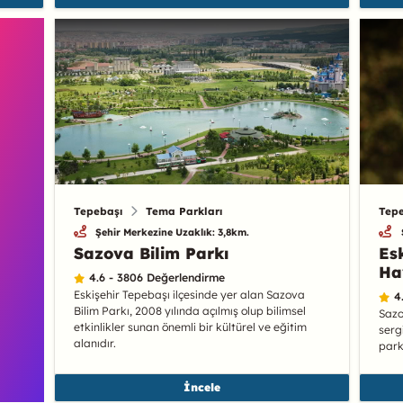
Tepebaşı
Tema Parkları
Tepe
Şehir Merkezine Uzaklık: 3,8km.
Sazova Bilim Parkı
Es
Ha
4.6 - 3806 Değerlendirme
Eskişehir Tepebaşı ilçesinde yer alan Sazova
4
Bilim Parkı, 2008 yılında açılmış olup bilimsel
Sazo
etkinlikler sunan önemli bir kültürel ve eğitim
serg
alanıdır.
park
İncele