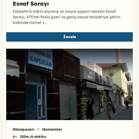
Esnaf Sarayı
Eskişehir'in köklü alışveriş ve sosyal yaşam merkezi Esnaf
Sarayı, 475'ten fazla işyeri ve geniş sosyal tesisleriyle şehrin
kalbinde hizmet v...
İncele
Odunpazarı
Hamamlar
320m./6 dakika