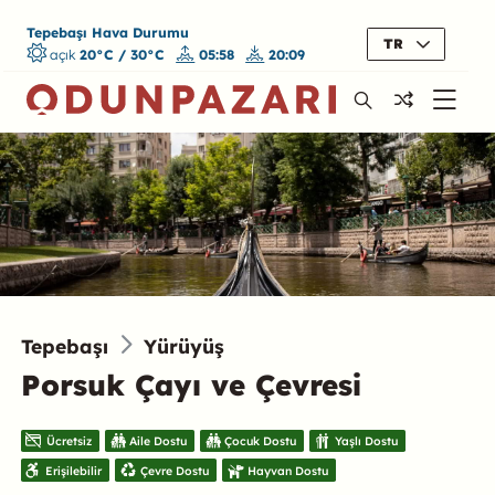
Tepebaşı Hava Durumu
TR
açık
20°C / 30°C
05:58
20:09
Tepebaşı
Yürüyüş
Porsuk Çayı ve Çevresi
Ücretsiz
Aile Dostu
Çocuk Dostu
Yaşlı Dostu
Erişilebilir
Çevre Dostu
Hayvan Dostu