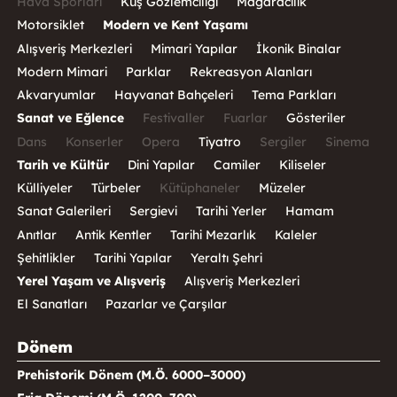
Hava Sporları
Kuş Gözlemciliği
Mağaracılık
Motorsiklet
Modern ve Kent Yaşamı
Alışveriş Merkezleri
Mimari Yapılar
İkonik Binalar
Modern Mimari
Parklar
Rekreasyon Alanları
Akvaryumlar
Hayvanat Bahçeleri
Tema Parkları
Sanat ve Eğlence
Festivaller
Fuarlar
Gösteriler
Dans
Konserler
Opera
Tiyatro
Sergiler
Sinema
Tarih ve Kültür
Dini Yapılar
Camiler
Kiliseler
Külliyeler
Türbeler
Kütüphaneler
Müzeler
Sanat Galerileri
Sergievi
Tarihi Yerler
Hamam
Anıtlar
Antik Kentler
Tarihi Mezarlık
Kaleler
Şehitlikler
Tarihi Yapılar
Yeraltı Şehri
Yerel Yaşam ve Alışveriş
Alışveriş Merkezleri
El Sanatları
Pazarlar ve Çarşılar
Dönem
Prehistorik Dönem (M.Ö. 6000–3000)