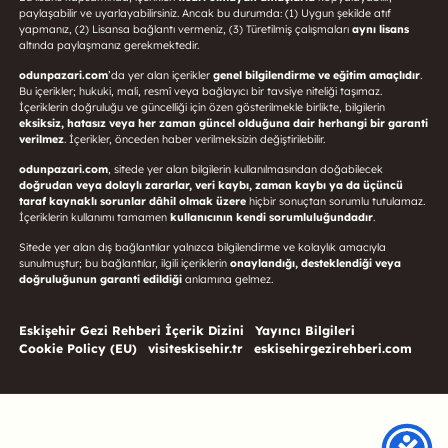
paylaşabilir ve uyarlayabilirsiniz. Ancak bu durumda: (1) Uygun şekilde atıf
yapmanız, (2) Lisansa bağlantı vermeniz, (3) Türetilmiş çalışmaları
aynı lisans
altında paylaşmanız gerekmektedir.
odunpazari.com
’da yer alan içerikler
genel bilgilendirme ve eğitim amaçlıdır
.
Bu içerikler; hukuki, mali, resmî veya bağlayıcı bir tavsiye niteliği taşımaz.
İçeriklerin doğruluğu ve güncelliği için özen gösterilmekle birlikte, bilgilerin
eksiksiz, hatasız veya her zaman güncel olduğuna dair herhangi bir garanti
verilmez
. İçerikler, önceden haber verilmeksizin değiştirilebilir.
odunpazari.com
, sitede yer alan bilgilerin kullanılmasından doğabilecek
doğrudan veya dolaylı zararlar, veri kaybı, zaman kaybı ya da üçüncü
taraf kaynaklı sorunlar dâhil olmak üzere
hiçbir sonuçtan sorumlu tutulamaz.
İçeriklerin kullanımı tamamen
kullanıcının kendi sorumluluğundadır
.
Sitede yer alan dış bağlantılar yalnızca bilgilendirme ve kolaylık amacıyla
sunulmuştur; bu bağlantılar, ilgili içeriklerin
onaylandığı, desteklendiği veya
doğruluğunun garanti edildiği
anlamına gelmez.
Eskişehir Gezi Rehberi İçerik Dizini
Yayıncı Bilgileri
Cookie Policy (EU)
visiteskisehir.tr
eskisehirgezirehberi.com