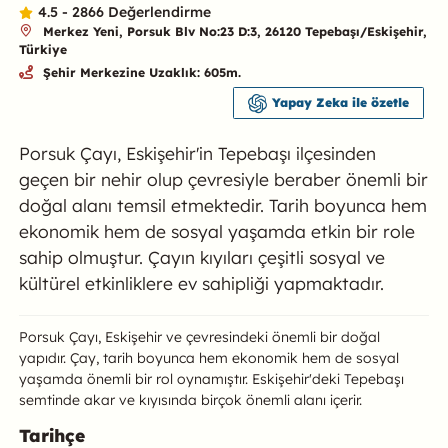
4.5 - 2866 Değerlendirme
Merkez Yeni, Porsuk Blv No:23 D:3, 26120 Tepebaşı/Eskişehir,
Türkiye
Şehir Merkezine Uzaklık: 605m.
Yapay Zeka ile özetle
Porsuk Çayı, Eskişehir'in Tepebaşı ilçesinden
geçen bir nehir olup çevresiyle beraber önemli bir
doğal alanı temsil etmektedir. Tarih boyunca hem
ekonomik hem de sosyal yaşamda etkin bir role
sahip olmuştur. Çayın kıyıları çeşitli sosyal ve
kültürel etkinliklere ev sahipliği yapmaktadır.
Porsuk Çayı ve Çevresi Hakkında
Porsuk Çayı, Eskişehir ve çevresindeki önemli bir doğal
yapıdır. Çay, tarih boyunca hem ekonomik hem de sosyal
yaşamda önemli bir rol oynamıştır. Eskişehir'deki Tepebaşı
semtinde akar ve kıyısında birçok önemli alanı içerir.
Tarihçe