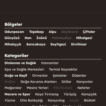
Bölgeler
Odunpazarı
Tepebaşı
Alpu
Beylikova
Çifteler
Günyüzü
Han
İnönü
Mahmudiye
Mihalgazi
Mihalıççık
Sarıcakaya
Seyitgazi
Sivrihisar
Kategoriler
Dinlenme ve Sağlık
Hamamlar
Spa ve Sağlık Merkezleri
Termal Kaynaklar
Doğa ve Keşif
Ormanlar
Şelaleler
Düdenler
Dağlar
Doğa Koruma Alanları
Göller
Kanyonlar
Mağaralar
Mesire Yerleri
Milli Parklar
Nehirler
Macera ve Spor
Kaya Tırmanışı
Yürüyüş
Kampçılık
Yüzme
Olta Balıkçılığı
Kanyoning
Atçılık
Bisiklet