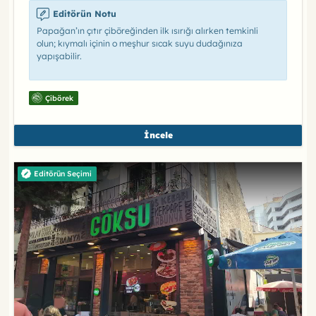
Editörün Notu
Papağan’ın çıtır çiböreğinden ilk ısırığı alırken temkinli
olun; kıymalı içinin o meşhur sıcak suyu dudağınıza
yapışabilir.
Çibörek
İncele
Editörün Seçimi