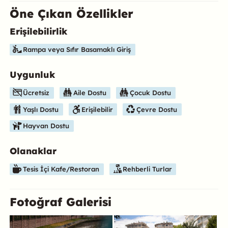
Öne Çıkan Özellikler
Erişilebilirlik
Bu mekanın öne çıkan özelliklerini aşağıda bulabilirsiniz.
Rampa veya Sıfır Basamaklı Giriş
Uygunluk
Ücretsiz
Aile Dostu
Çocuk Dostu
Yaşlı Dostu
Erişilebilir
Çevre Dostu
Hayvan Dostu
Olanaklar
Tesis İçi Kafe/Restoran
Rehberli Turlar
Fotoğraf Galerisi