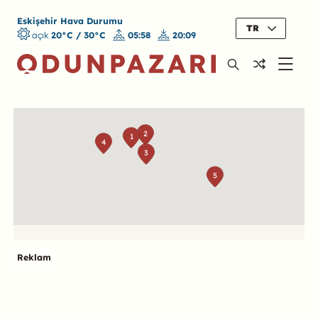
Eskişehir Hava Durumu
TR
açık
20°C / 30°C
05:58
20:09
Harita
2
1
4
3
5
Reklam