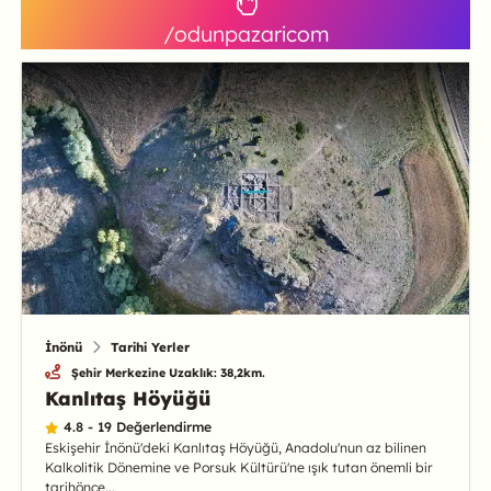
/odunpazaricom
İnönü
Tarihi Yerler
Şehir Merkezine Uzaklık: 38,2km.
Kanlıtaş Höyüğü
4.8 - 19 Değerlendirme
Eskişehir İnönü'deki Kanlıtaş Höyüğü, Anadolu'nun az bilinen
Kalkolitik Dönemine ve Porsuk Kültürü'ne ışık tutan önemli bir
tarihönce...