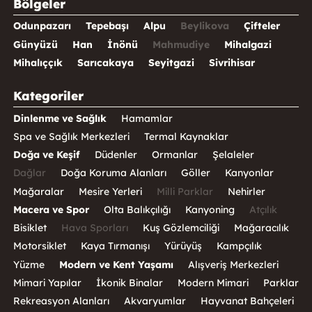
Bölgeler
Odunpazarı
Tepebaşı
Alpu
Beylikova
Çifteler
Günyüzü
Han
İnönü
Mahmudiye
Mihalgazi
Mihalıççık
Sarıcakaya
Seyitgazi
Sivrihisar
Kategoriler
Dinlenme ve Sağlık
Hamamlar
Spa ve Sağlık Merkezleri
Termal Kaynaklar
Doğa ve Keşif
Düdenler
Ormanlar
Şelaleler
Dağlar
Doğa Koruma Alanları
Göller
Kanyonlar
Mağaralar
Mesire Yerleri
Milli Parklar
Nehirler
Macera ve Spor
Olta Balıkçılığı
Kanyoning
Atçılık
Bisiklet
Hava Sporları
Kuş Gözlemciliği
Mağaracılık
Motorsiklet
Kaya Tırmanışı
Yürüyüş
Kampçılık
Yüzme
Modern ve Kent Yaşamı
Alışveriş Merkezleri
Mimari Yapılar
İkonik Binalar
Modern Mimari
Parklar
Rekreasyon Alanları
Akvaryumlar
Hayvanat Bahçeleri