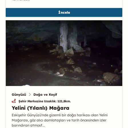
İncele
Günyüzü
Doğa ve Keşif
Şehir Merkezine Uzaklık: 121,8km.
Yelini (Yılanlı) Mağara
Eskişehir Günyüzü'nde gizemli bir doğa harikası olan Yelini
Mağarası, göz alıcı damlataşları ve tarih öncesinden izler
barındıran atmosf...