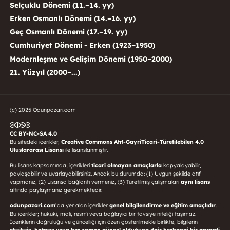
Selçuklu Dönemi (11.–14. yy)
Erken Osmanlı Dönemi (14.–16. yy)
Geç Osmanlı Dönemi (17.–19. yy)
Cumhuriyet Dönemi - Erken (1923–1950)
Modernleşme ve Gelişim Dönemi (1950–2000)
21. Yüzyıl (2000–...)
(c) 2025 Odunpazarı.com
CC BY-NC-SA 4.0
Bu sitedeki içerikler,
Creative Commons Atıf-GayriTicari-Türetilebilen 4.0
Uluslararası Lisansı
ile lisanslanmıştır.
Bu lisans kapsamında; içerikleri
ticari olmayan amaçlarla
kopyalayabilir,
paylaşabilir ve uyarlayabilirsiniz. Ancak bu durumda: (1) Uygun şekilde atıf
yapmanız, (2) Lisansa bağlantı vermeniz, (3) Türetilmiş çalışmaları
aynı lisans
altında paylaşmanız gerekmektedir.
odunpazari.com
’da yer alan içerikler
genel bilgilendirme ve eğitim amaçlıdır
.
Bu içerikler; hukuki, mali, resmî veya bağlayıcı bir tavsiye niteliği taşımaz.
İçeriklerin doğruluğu ve güncelliği için özen gösterilmekle birlikte, bilgilerin
eksiksiz, hatasız veya her zaman güncel olduğuna dair herhangi bir garanti