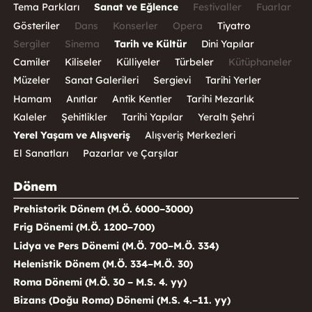
Tema Parkları
Sanat ve Eğlence
Festivaller
Fuarlar
Gösteriler
Dans
Konserler
Opera
Tiyatro
Sergiler
Sinema
Tarih ve Kültür
Dini Yapılar
Camiler
Kiliseler
Külliyeler
Türbeler
Kütüphaneler
Müzeler
Sanat Galerileri
Sergievi
Tarihi Yerler
Hamam
Anıtlar
Antik Kentler
Tarihi Mezarlık
Kaleler
Şehitlikler
Tarihi Yapılar
Yeraltı Şehri
Yerel Yaşam ve Alışveriş
Alışveriş Merkezleri
El Sanatları
Pazarlar ve Çarşılar
Dönem
Prehistorik Dönem (M.Ö. 6000–3000)
Frig Dönemi (M.Ö. 1200–700)
Lidya ve Pers Dönemi (M.Ö. 700–M.Ö. 334)
Helenistik Dönem (M.Ö. 334–M.Ö. 30)
Roma Dönemi (M.Ö. 30 – M.S. 4. yy)
Bizans (Doğu Roma) Dönemi (M.S. 4.–11. yy)