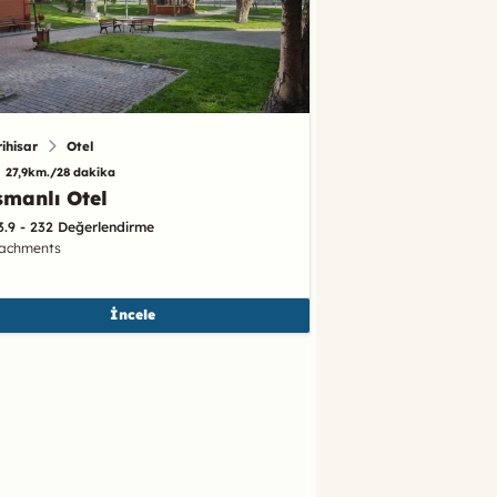
rihisar
Otel
27,9km./28 dakika
manlı Otel
3.9 - 232 Değerlendirme
tachments
İncele