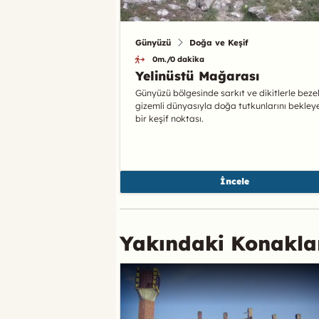
Günyüzü
Doğa ve Keşif
0m./0 dakika
Yelinüstü Mağarası
Günyüzü bölgesinde sarkıt ve dikitlerle bezel
gizemli dünyasıyla doğa tutkunlarını bekley
bir keşif noktası.
İncele
Yakındaki Konakl