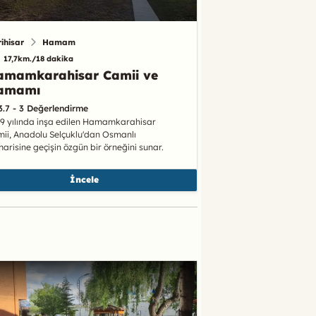
rihisar
Hamam
17,7km./18 dakika
amamkarahisar Camii ve
amamı
3.7 - 3 Değerlendirme
9 yılında inşa edilen Hamamkarahisar
ii, Anadolu Selçuklu'dan Osmanlı
arisine geçişin özgün bir örneğini sunar.
İncele