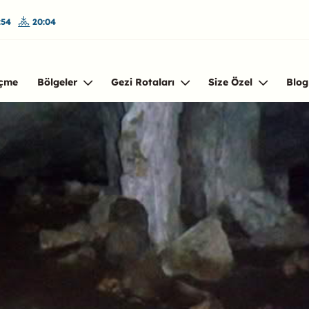
:54
20:04
çme
Bölgeler
Gezi Rotaları
Size Özel
Blog