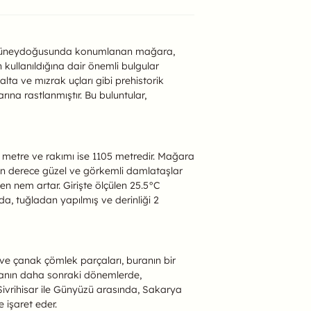
ı'nın güneydoğusunda konumlanan mağara,
kullanıldığına dair önemli bulgular
a ve mızrak uçları gibi prehistorik
ına rastlanmıştır. Bu buluntular,
6 metre ve rakımı ise 1105 metredir. Mağara
son derece güzel ve görkemli damlataşlar
rken nem artar. Girişte ölçülen 25.5°C
a, tuğladan yapılmış ve derinliği 2
er ve çanak çömlek parçaları, buranın bir
aranın daha sonraki dönemlerde,
ivrihisar ile Günyüzü arasında, Sakarya
 işaret eder.