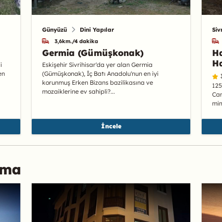
Günyüzü
Dini Yapılar
Siv
3,6km./4 dakika
Germia (Gümüşkonak)
H
H
i
Eskişehir Sivrihisar'da yer alan Germia
en
(Gümüşkonak), İç Batı Anadolu'nun en iyi
korunmuş Erken Bizans bazilikasına ve
125
mozaiklerine ev sahipli?...
Cam
mim
İncele
ama