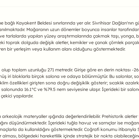
ağara Hakkında
sine bağlı Kayakent Beldesi sınırlarında yer alır. Sivrihisar Dağlar
 anılmaktadır. Mağaranın uzun dönemler boyunca insanlar tarafından 
tarlalarda yapılan yüzey araştırmalarında çakmak taşı, yonga, balt
deki toprak dolguda değişik aletler, kemikler ve çanak çömlek parçalar
en bir yerleşim veya kullanım alanı olduğunu göstermektedir.
a olup toplam uzunluğu 271 metredir. Girişe göre en derin noktası -2
üş iri bloklarla birçok salona ve odaya bölünmüştür. Bu salonlar, 
 iklim özellikleri girişten sona doğru değişiklik gösterir; sıcaklık azalı
alonunda 16.1°C ve %79.5 nem seviyesine ulaşır. İçerideki bir salond
çekici yapılardır.
 arkeolojik materyaller ışığında değerlendirilebilir. Prehistorik aletl
ığını düşündürmektedir. İçerideki tuğla havuz ve sarnıçlar ise mağ
arla da kullanıldığını göstermektedir. Coğrafi konumu itibarıyla S
alması, bölgedeki hareketlilik içinde stratejik bir nokta olabileceğine