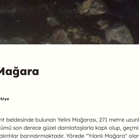
) Mağara
rkiye
kent beldesinde bulunan Yelini Mağarası, 271 metre uzu
ünümü son derece güzel damlataşlarla kaplı olup, geçm
kalıntılar barındırmaktadır. Yörede "Yılanlı Mağara" ola