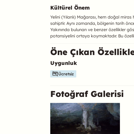
Kültürel Önem
Yelini (Yılanlı) Mağarası, hem doğal miras
sahiptir. Aynı zamanda, bölgenin tarih önc
Yakınında bulunan ve benzer özellikler göst
potansiyelini ortaya koymaktadır. Bu özelli
Öne Çıkan Özellikl
Uygunluk
Bu mekanın öne çıkan özelliklerini aşağıda b
Ücretsiz
Fotoğraf Galerisi