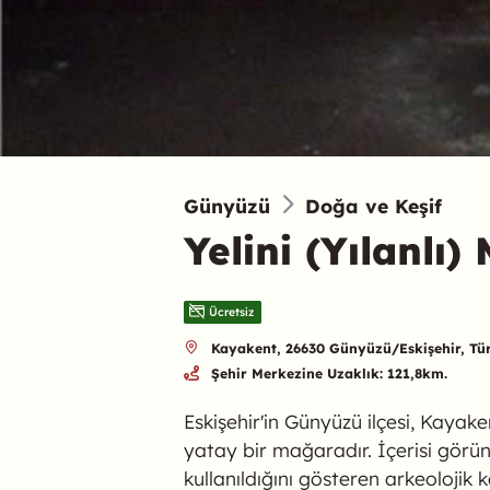
Günyüzü
Doğa ve Keşif
Yelini (Yılanlı
Ücretsiz
Kayakent, 26630 Günyüzü/Eskişehir, Tü
Şehir Merkezine Uzaklık: 121,8km.
Eskişehir'in Günyüzü ilçesi, Kaya
yatay bir mağaradır. İçerisi gör
kullanıldığını gösteren arkeolojik 