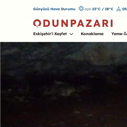
Günyüzü Hava Durumu
açık
23°C / 28°C
05
Eskişehir'i Keşfet
Konaklama
Yeme-İ