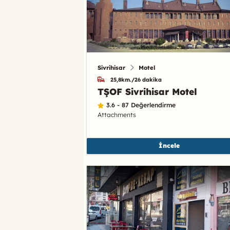
Sivrihisar
Motel
25,8km./26 dakika
TŞOF Sivrihisar Motel
3.6 - 87 Değerlendirme
Attachments
İncele