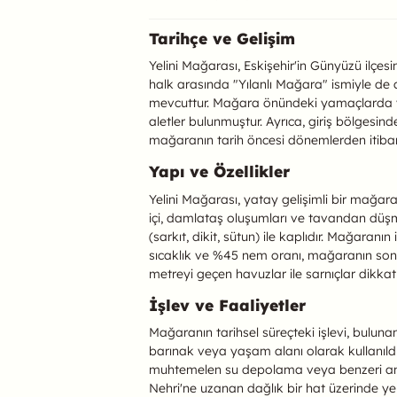
Yelini (Yılanlı) M
Tarihçe ve Gelişim
Yelini Mağarası, Eskişehir'in Günyüzü ilçe
halk arasında "Yılanlı Mağara" ismiyle de
mevcuttur. Mağara önündeki yamaçlarda ve 
aletler bulunmuştur. Ayrıca, giriş bölgesin
mağaranın tarih öncesi dönemlerden itibar
Yapı ve Özellikler
Yelini Mağarası, yatay gelişimli bir mağar
içi, damlataş oluşumları ve tavandan düşm
(sarkıt, dikit, sütun) ile kaplıdır. Mağaranın
sıcaklık ve %45 nem oranı, mağaranın son s
metreyi geçen havuzlar ile sarnıçlar dikkat 
İşlev ve Faaliyetler
Mağaranın tarihsel süreçteki işlevi, bulunan
barınak veya yaşam alanı olarak kullanıld
muhtemelen su depolama veya benzeri amaçl
Nehri'ne uzanan dağlık bir hat üzerinde yer 