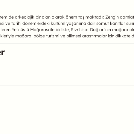
 hem de arkeolojik bir alan olarak önem taşımaktadır. Zengin damlataş
esi ve tarihi dönemlerdeki kültürel yaşamına dair somut kanıtlar sun
eren Yelinüstü Mağarası ile birlikte, Sivrihisar Dağları'nın mağara ol
kleriyle mağara, bölge turizmi ve bilimsel araştırmalar için dikkate d
er
ulabilirsiniz.