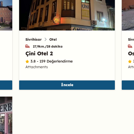
Sivrihisar
Otel
Siv
27,9km./28 dakika
Çini Otel 2
Os
3.8 - 159 Değerlendirme
Attachments
At
İncele