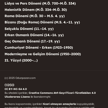
Lidya ve Pers Dönemi (M.Ö. 700–M.Ö. 334)
Helenistik Dönem (M.Ö. 334–M.Ö. 30)
Roma Dönemi (M.Ö. 30 – M.S. 4. yy)
Bizans (Doğu Roma) Dönemi (M.S. 4.–11. yy)
Selçuklu Dönemi (11.–14. yy)
Erken Osmanlı Dönemi (14.–16. yy)
Geç Osmanlı Dönemi (17.–19. yy)
Cumhuriyet Dönemi - Erken (1923–1950)
Modernleşme ve Gelişim Dönemi (1950–2000)
21. Yüzyıl (2000–...)
(c) 2025 Odunpazarı.com
CC BY-NC-SA 4.0
Bu sitedeki içerikler,
Creative Commons Atıf-GayriTicari-Türetilebilen 4.0
Uluslararası Lisansı
ile lisanslanmıştır.
Bu lisans kapsamında; içerikleri
ticari olmayan amaçlarla
kopyalayabilir,
paylaşabilir ve uyarlayabilirsiniz. Ancak bu durumda: (1) Uygun şekilde atıf