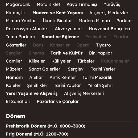
Mağaracılık
Motorsiklet
Kaya Tırmanışı
Yürüyüş
Kampçılık
Modern ve Kent Yaşamı
Alışveriş Merkezleri
Mimari Yapılar
İkonik Binalar
Modern Mimari
Parklar
Rekreasyon Alanları
Akvaryumlar
Hayvanat Bahçeleri
Tema Parkları
Sanat ve Eğlence
Festivaller
Fuarlar
Gösteriler
Dans
Konserler
Opera
Tiyatro
Sergiler
Sinema
Tarih ve Kültür
Dini Yapılar
Camiler
Kiliseler
Külliyeler
Türbeler
Kütüphaneler
Müzeler
Sanat Galerileri
Sergievi
Tarihi Yerler
Hamam
Anıtlar
Antik Kentler
Tarihi Mezarlık
Kaleler
Şehitlikler
Tarihi Yapılar
Yeraltı Şehri
Yerel Yaşam ve Alışveriş
Alışveriş Merkezleri
El Sanatları
Pazarlar ve Çarşılar
Dönem
Prehistorik Dönem (M.Ö. 6000–3000)
Frig Dönemi (M.Ö. 1200–700)