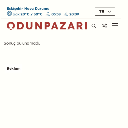
Eskişehir Hava Durumu
TR
açık
20°C / 30°C
05:58
20:09
Sonuç bulunamadı.
Reklam