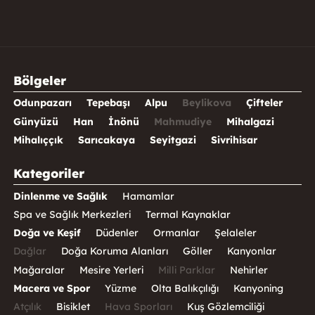
Bölgeler
Odunpazarı
Tepebaşı
Alpu
Beylikova
Çifteler
Günyüzü
Han
İnönü
Mahmudiye
Mihalgazi
Mihalıççık
Sarıcakaya
Seyitgazi
Sivrihisar
Kategoriler
Dinlenme ve Sağlık
Hamamlar
Spa ve Sağlık Merkezleri
Termal Kaynaklar
Doğa ve Keşif
Düdenler
Ormanlar
Şelaleler
Dağlar
Doğa Koruma Alanları
Göller
Kanyonlar
Mağaralar
Mesire Yerleri
Milli Parklar
Nehirler
Macera ve Spor
Yüzme
Olta Balıkçılığı
Kanyoning
Atçılık
Bisiklet
Hava Sporları
Kuş Gözlemciliği