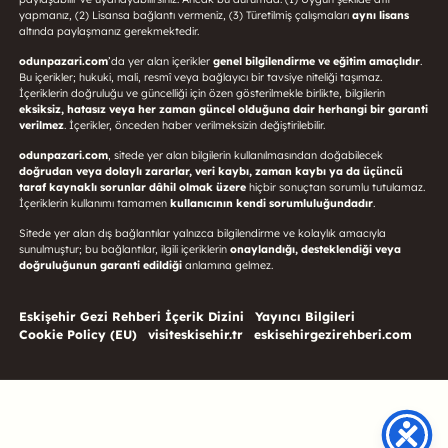
yapmanız, (2) Lisansa bağlantı vermeniz, (3) Türetilmiş çalışmaları
aynı lisans
altında paylaşmanız gerekmektedir.
odunpazari.com
’da yer alan içerikler
genel bilgilendirme ve eğitim amaçlıdır
.
Bu içerikler; hukuki, mali, resmî veya bağlayıcı bir tavsiye niteliği taşımaz.
İçeriklerin doğruluğu ve güncelliği için özen gösterilmekle birlikte, bilgilerin
eksiksiz, hatasız veya her zaman güncel olduğuna dair herhangi bir garanti
verilmez
. İçerikler, önceden haber verilmeksizin değiştirilebilir.
odunpazari.com
, sitede yer alan bilgilerin kullanılmasından doğabilecek
doğrudan veya dolaylı zararlar, veri kaybı, zaman kaybı ya da üçüncü
taraf kaynaklı sorunlar dâhil olmak üzere
hiçbir sonuçtan sorumlu tutulamaz.
İçeriklerin kullanımı tamamen
kullanıcının kendi sorumluluğundadır
.
Sitede yer alan dış bağlantılar yalnızca bilgilendirme ve kolaylık amacıyla
sunulmuştur; bu bağlantılar, ilgili içeriklerin
onaylandığı, desteklendiği veya
doğruluğunun garanti edildiği
anlamına gelmez.
Eskişehir Gezi Rehberi İçerik Dizini
Yayıncı Bilgileri
Cookie Policy (EU)
visiteskisehir.tr
eskisehirgezirehberi.com