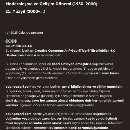
Modernleşme ve Gelişim Dönemi (1950–2000)
21. Yüzyıl (2000–...)
(c) 2025 Odunpazarı.com
CC BY-NC-SA 4.0
Bu sitedeki içerikler,
Creative Commons Atıf-GayriTicari-Türetilebilen 4.0
Uluslararası Lisansı
ile lisanslanmıştır.
Bu lisans kapsamında; içerikleri
ticari olmayan amaçlarla
kopyalayabilir,
paylaşabilir ve uyarlayabilirsiniz. Ancak bu durumda: (1) Uygun şekilde atıf
yapmanız, (2) Lisansa bağlantı vermeniz, (3) Türetilmiş çalışmaları
aynı lisans
altında paylaşmanız gerekmektedir.
odunpazari.com
’da yer alan içerikler
genel bilgilendirme ve eğitim amaçlıdır
.
Bu içerikler; hukuki, mali, resmî veya bağlayıcı bir tavsiye niteliği taşımaz.
İçeriklerin doğruluğu ve güncelliği için özen gösterilmekle birlikte, bilgilerin
eksiksiz, hatasız veya her zaman güncel olduğuna dair herhangi bir garanti
verilmez
. İçerikler, önceden haber verilmeksizin değiştirilebilir.
odunpazari.com
, sitede yer alan bilgilerin kullanılmasından doğabilecek
doğrudan veya dolaylı zararlar, veri kaybı, zaman kaybı ya da üçüncü
taraf kaynaklı sorunlar dâhil olmak üzere
hiçbir sonuçtan sorumlu tutulamaz.
İçeriklerin kullanımı tamamen
kullanıcının kendi sorumluluğundadır
.