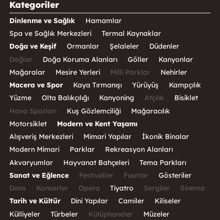
Kategoriler
Dinlenme ve Sağlık
Hamamlar
Spa ve Sağlık Merkezleri
Termal Kaynaklar
Doğa ve Keşif
Ormanlar
Şelaleler
Düdenler
Dağlar
Doğa Koruma Alanları
Göller
Kanyonlar
Mağaralar
Mesire Yerleri
Milli Parklar
Nehirler
Macera ve Spor
Kaya Tırmanışı
Yürüyüş
Kampçılık
Yüzme
Olta Balıkçılığı
Kanyoning
Atçılık
Bisiklet
Hava Sporları
Kuş Gözlemciliği
Mağaracılık
Motorsiklet
Modern ve Kent Yaşamı
Alışveriş Merkezleri
Mimari Yapılar
İkonik Binalar
Modern Mimari
Parklar
Rekreasyon Alanları
Akvaryumlar
Hayvanat Bahçeleri
Tema Parkları
Sanat ve Eğlence
Festivaller
Fuarlar
Gösteriler
Dans
Konserler
Opera
Tiyatro
Sergiler
Sinema
Tarih ve Kültür
Dini Yapılar
Camiler
Kiliseler
Külliyeler
Türbeler
Kütüphaneler
Müzeler