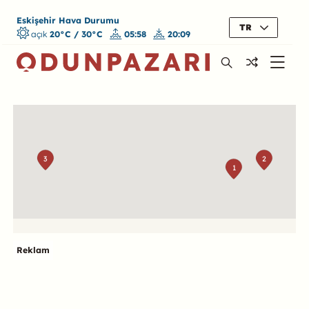
Eskişehir Hava Durumu
TR
açık
20°C / 30°C
05:58
20:09
Harita
3
2
1
Reklam