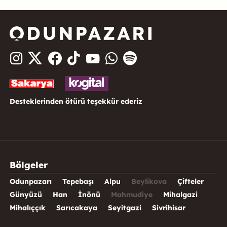
Desteklerinden ötürü teşekkür ederiz
Bölgeler
Odunpazarı
Tepebaşı
Alpu
Beylikova
Çifteler
Günyüzü
Han
İnönü
Mahmudiye
Mihalgazi
Mihalıççık
Sarıcakaya
Seyitgazi
Sivrihisar