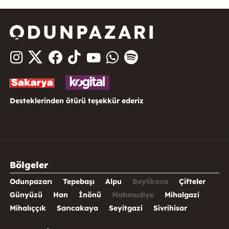
Desteklerinden ötürü teşekkür ederiz
Bölgeler
Odunpazarı
Tepebaşı
Alpu
Beylikova
Çifteler
Günyüzü
Han
İnönü
Mahmudiye
Mihalgazi
Mihalıççık
Sarıcakaya
Seyitgazi
Sivrihisar