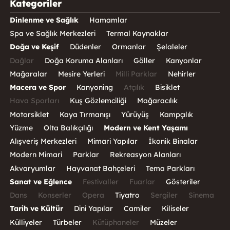
Kategoriler
Dinlenme ve Sağlık
Hamamlar
Spa ve Sağlık Merkezleri
Termal Kaynaklar
Doğa ve Keşif
Düdenler
Ormanlar
Şelaleler
Dağlar
Doğa Koruma Alanları
Göller
Kanyonlar
Mağaralar
Mesire Yerleri
Milli Parklar
Nehirler
Macera ve Spor
Kanyoning
Atçılık
Bisiklet
Hava Sporları
Kuş Gözlemciliği
Mağaracılık
Motorsiklet
Kaya Tırmanışı
Yürüyüş
Kampçılık
Yüzme
Olta Balıkçılığı
Modern ve Kent Yaşamı
Alışveriş Merkezleri
Mimari Yapılar
İkonik Binalar
Modern Mimari
Parklar
Rekreasyon Alanları
Akvaryumlar
Hayvanat Bahçeleri
Tema Parkları
Sanat ve Eğlence
Festivaller
Fuarlar
Gösteriler
Dans
Konserler
Opera
Tiyatro
Sergiler
Sinema
Tarih ve Kültür
Dini Yapılar
Camiler
Kiliseler
Külliyeler
Türbeler
Kütüphaneler
Müzeler