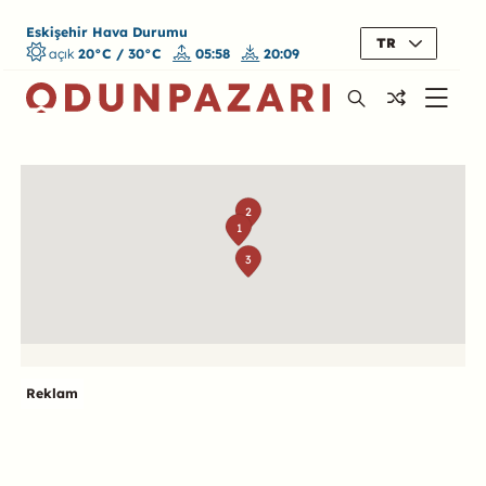
Eskişehir Hava Durumu
TR
açık
20°C / 30°C
05:58
20:09
Harita
2
1
3
Reklam