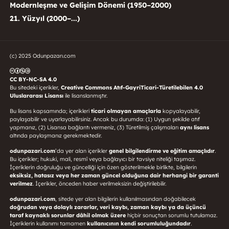
Modernleşme ve Gelişim Dönemi (1950–2000)
21. Yüzyıl (2000–...)
(c) 2025 Odunpazarı.com
CC BY-NC-SA 4.0
Bu sitedeki içerikler,
Creative Commons Atıf-GayriTicari-Türetilebilen 4.0
Uluslararası Lisansı
ile lisanslanmıştır.
Bu lisans kapsamında; içerikleri
ticari olmayan amaçlarla
kopyalayabilir,
paylaşabilir ve uyarlayabilirsiniz. Ancak bu durumda: (1) Uygun şekilde atıf
yapmanız, (2) Lisansa bağlantı vermeniz, (3) Türetilmiş çalışmaları
aynı lisans
altında paylaşmanız gerekmektedir.
odunpazari.com
’da yer alan içerikler
genel bilgilendirme ve eğitim amaçlıdır
.
Bu içerikler; hukuki, mali, resmî veya bağlayıcı bir tavsiye niteliği taşımaz.
İçeriklerin doğruluğu ve güncelliği için özen gösterilmekle birlikte, bilgilerin
eksiksiz, hatasız veya her zaman güncel olduğuna dair herhangi bir garanti
verilmez
. İçerikler, önceden haber verilmeksizin değiştirilebilir.
odunpazari.com
, sitede yer alan bilgilerin kullanılmasından doğabilecek
doğrudan veya dolaylı zararlar, veri kaybı, zaman kaybı ya da üçüncü
taraf kaynaklı sorunlar dâhil olmak üzere
hiçbir sonuçtan sorumlu tutulamaz.
İçeriklerin kullanımı tamamen
kullanıcının kendi sorumluluğundadır
.