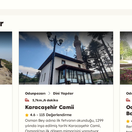
r
Odunpazarı
Dini Yapılar
Od
5,7km./6 dakika
Karacaşehir Camii
Od
Bo
4.6 - 115 Değerlendirme
Osman Bey adına ilk fetvanın okunduğu, 1299
yılında inşa edilmiş tarihi Karacaşehir Camii,
Ren
Osmanlı'nın ilk dönem mimarisini yansıtıyor.
tro