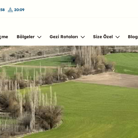
:58
20:09
çme
Bölgeler
Gezi Rotaları
Size Özel
Blog