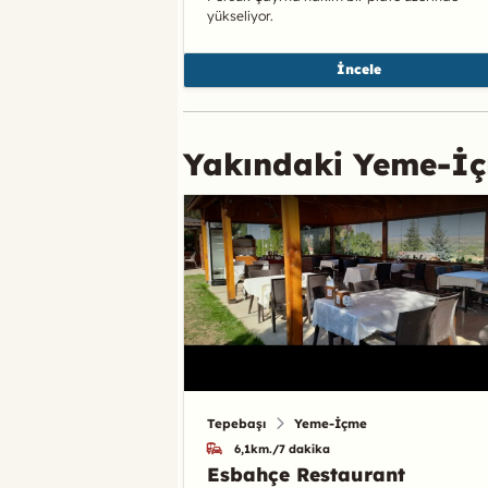
yükseliyor.
İncele
Yakındaki Yeme-İ
Tepebaşı
Yeme-İçme
6,1km./7 dakika
Esbahçe Restaurant