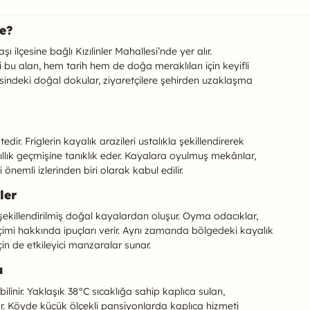
de?
şı ilçesine bağlı Kızılinler Mahallesi’nde yer alır.
 bu alan, hem tarih hem de doğa meraklıları için keyifli
esindeki doğal dokular, ziyaretçilere şehirden uzaklaşma
ir. Friglerin kayalık arazileri ustalıkla şekillendirerek
ıllık geçmişine tanıklık eder. Kayalara oyulmuş mekânlar,
önemli izlerinden biri olarak kabul edilir.
ler
e şekillendirilmiş doğal kayalardan oluşur. Oyma odacıklar,
çimi hakkında ipuçları verir. Aynı zamanda bölgedeki kayalık
çin de etkileyici manzaralar sunar.
ı
ilinir. Yaklaşık 38°C sıcaklığa sahip kaplıca suları,
ır. Köyde küçük ölçekli pansiyonlarda kaplıca hizmeti