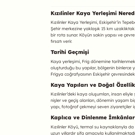
Kızılinler Hakkında
Kızılinler Kaya Yerleşimi Nere
Kızılinler Kaya Yerleşimi, Eskişehir’in Tepeba
Şehir merkezine yaklaşık 15 km uzaklıktaki
bir rota sunar. Köyün sakin yapısı ve çevr
fırsatı verir.
Tarihi Geçmişi
Kaya yerleşimi, Frig dönemine tarihlenmekted
oluşturduğu bu yapılar, bölgenin binlerce y
Frigya coğrafyasının Eskişehir çevresindeki 
Kaya Yapıları ve Doğal Özellik
Kızılinler’deki kaya oluşumları, insan eliyl
nişler ve geçiş alanları, dönemin yaşam bi
yapı, fotoğraf çekmeyi seven ziyaretçiler i
Kaplıca ve Dinlenme İmkânlar
Kızılinler Köyü, termal su kaynaklarıyla da b
uzun yıllardır şifa amacıyla kullanılmaktad