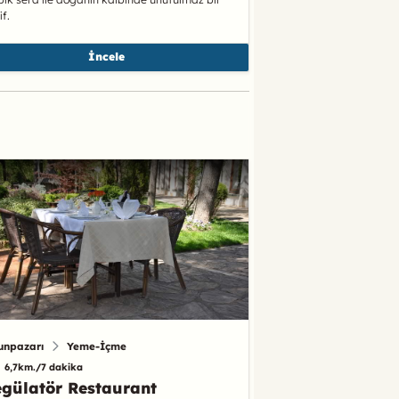
if.
İncele
unpazarı
Yeme-İçme
6,7km./7 dakika
gülatör Restaurant