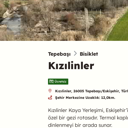
Tepebaşı
Bisiklet
Kızılinler
Ücretsiz
Kızılinler, 26005 Tepebaşı/Eskişehir, Tür
Şehir Merkezine Uzaklık: 12,0km.
Kızılinler Kaya Yerleşimi, Eskişehi
özel bir gezi rotasıdır. Termal ka
dinlenmeyi bir arada sunar.