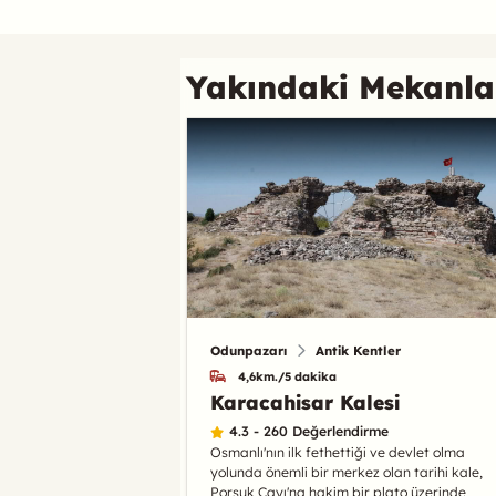
Yakındaki Mekanla
Odunpazarı
Antik Kentler
4,6km./5 dakika
Karacahisar Kalesi
4.3 - 260 Değerlendirme
Osmanlı'nın ilk fethettiği ve devlet olma
yolunda önemli bir merkez olan tarihi kale,
Porsuk Çayı'na hakim bir plato üzerinde