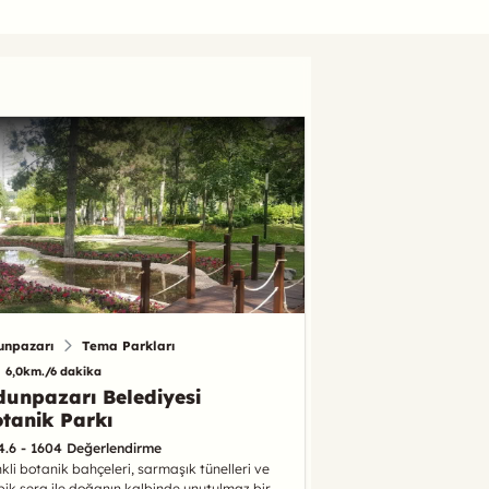
unpazarı
Tema Parkları
6,0km./6 dakika
unpazarı Belediyesi
tanik Parkı
4.6 - 1604 Değerlendirme
kli botanik bahçeleri, sarmaşık tünelleri ve
pik sera ile doğanın kalbinde unutulmaz bir