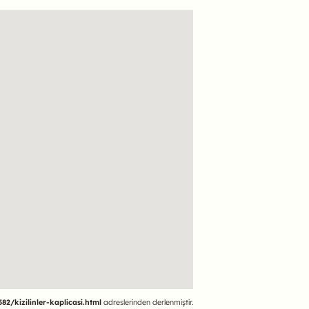
582/kizilinler-kaplicasi.html
adreslerinden derlenmiştir.