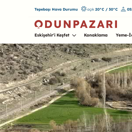
Tepebaşı Hava Durumu
açık
20°C / 30°C
05
Eskişehir'i Keşfet
Konaklama
Yeme-İ