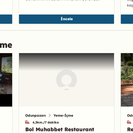
keş
İncele
çme
Odunpazarı
Yeme-İçme
Od
6,3km./7 dakika
Bol Muhabbet Restaurant
Re