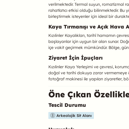
verilmektedir. Termal suyun, romatizmal ra
rahatlatıcı etkisi olduğu bilinmektedir. Bu y
birleştirmek isteyenler için ideal bir duraktır
Kaya Tırmanışı ve Açık Hava Ak
Kızılinler Kayalıkları, tarihî hamamın çevre
başlayanlar için uygun bir alan sunar. D
içe vakit geçirmek mümkündür. Bölge, günüb
Ziyaret İçin İpuçları
Kızılinler Kaya Yerleşimi ve çevresi, koruma
doğal ve tarihi dokuya zarar vermemeye ö
fotoğraf makinesi ile yapılan ziyaretler, böl
Öne Çıkan Özellikl
Tescil Durumu
Bu mekanın öne çıkan özelliklerini aşağıda b
Arkeolojik Sit Alanı