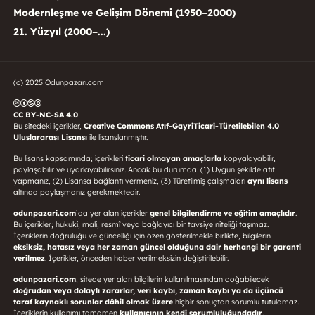
Modernleşme ve Gelişim Dönemi (1950–2000)
21. Yüzyıl (2000–...)
(c) 2025 Odunpazarı.com
CC BY-NC-SA 4.0
Bu sitedeki içerikler,
Creative Commons Atıf-GayriTicari-Türetilebilen 4.0
Uluslararası Lisansı
ile lisanslanmıştır.
Bu lisans kapsamında; içerikleri
ticari olmayan amaçlarla
kopyalayabilir,
paylaşabilir ve uyarlayabilirsiniz. Ancak bu durumda: (1) Uygun şekilde atıf
yapmanız, (2) Lisansa bağlantı vermeniz, (3) Türetilmiş çalışmaları
aynı lisans
altında paylaşmanız gerekmektedir.
odunpazari.com
’da yer alan içerikler
genel bilgilendirme ve eğitim amaçlıdır
.
Bu içerikler; hukuki, mali, resmî veya bağlayıcı bir tavsiye niteliği taşımaz.
İçeriklerin doğruluğu ve güncelliği için özen gösterilmekle birlikte, bilgilerin
eksiksiz, hatasız veya her zaman güncel olduğuna dair herhangi bir garanti
verilmez
. İçerikler, önceden haber verilmeksizin değiştirilebilir.
odunpazari.com
, sitede yer alan bilgilerin kullanılmasından doğabilecek
doğrudan veya dolaylı zararlar, veri kaybı, zaman kaybı ya da üçüncü
taraf kaynaklı sorunlar dâhil olmak üzere
hiçbir sonuçtan sorumlu tutulamaz.
İçeriklerin kullanımı tamamen
kullanıcının kendi sorumluluğundadır
.