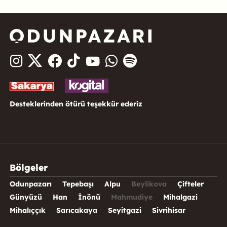
Desteklerinden ötürü teşekkür ederiz
Bölgeler
Odunpazarı
Tepebaşı
Alpu
Beylikova
Çifteler
Günyüzü
Han
İnönü
Mahmudiye
Mihalgazi
Mihalıççık
Sarıcakaya
Seyitgazi
Sivrihisar