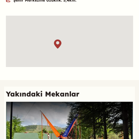
Şehir Merkezine Uzaklık: 5,4km.
Özet
Konum
Referans
Yakındaki Mekanlar