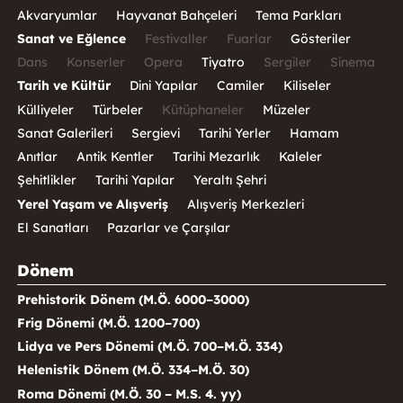
Akvaryumlar
Hayvanat Bahçeleri
Tema Parkları
Sanat ve Eğlence
Festivaller
Fuarlar
Gösteriler
Dans
Konserler
Opera
Tiyatro
Sergiler
Sinema
Tarih ve Kültür
Dini Yapılar
Camiler
Kiliseler
Külliyeler
Türbeler
Kütüphaneler
Müzeler
Sanat Galerileri
Sergievi
Tarihi Yerler
Hamam
Anıtlar
Antik Kentler
Tarihi Mezarlık
Kaleler
Şehitlikler
Tarihi Yapılar
Yeraltı Şehri
Yerel Yaşam ve Alışveriş
Alışveriş Merkezleri
El Sanatları
Pazarlar ve Çarşılar
Dönem
Prehistorik Dönem (M.Ö. 6000–3000)
Frig Dönemi (M.Ö. 1200–700)
Lidya ve Pers Dönemi (M.Ö. 700–M.Ö. 334)
Helenistik Dönem (M.Ö. 334–M.Ö. 30)
Roma Dönemi (M.Ö. 30 – M.S. 4. yy)