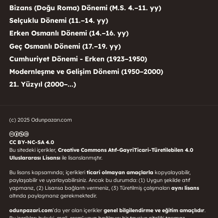
Bizans (Doğu Roma) Dönemi (M.S. 4.–11. yy)
Selçuklu Dönemi (11.–14. yy)
Erken Osmanlı Dönemi (14.–16. yy)
Geç Osmanlı Dönemi (17.–19. yy)
Cumhuriyet Dönemi - Erken (1923–1950)
Modernleşme ve Gelişim Dönemi (1950–2000)
21. Yüzyıl (2000–...)
(c) 2025 Odunpazarı.com
CC BY-NC-SA 4.0
Bu sitedeki içerikler,
Creative Commons Atıf-GayriTicari-Türetilebilen 4.0
Uluslararası Lisansı
ile lisanslanmıştır.
Bu lisans kapsamında; içerikleri
ticari olmayan amaçlarla
kopyalayabilir,
paylaşabilir ve uyarlayabilirsiniz. Ancak bu durumda: (1) Uygun şekilde atıf
yapmanız, (2) Lisansa bağlantı vermeniz, (3) Türetilmiş çalışmaları
aynı lisans
altında paylaşmanız gerekmektedir.
odunpazari.com
’da yer alan içerikler
genel bilgilendirme ve eğitim amaçlıdır
.