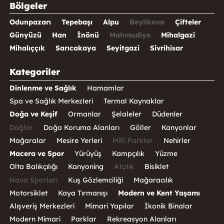
Bölgeler
Odunpazarı
Tepebaşı
Alpu
Beylikova
Çifteler
Günyüzü
Han
İnönü
Mahmudiye
Mihalgazi
Mihalıççık
Sarıcakaya
Seyitgazi
Sivrihisar
Kategoriler
Dinlenme ve Sağlık
Hamamlar
Spa ve Sağlık Merkezleri
Termal Kaynaklar
Doğa ve Keşif
Ormanlar
Şelaleler
Düdenler
Dağlar
Doğa Koruma Alanları
Göller
Kanyonlar
Mağaralar
Mesire Yerleri
Milli Parklar
Nehirler
Macera ve Spor
Yürüyüş
Kampçılık
Yüzme
Olta Balıkçılığı
Kanyoning
Atçılık
Bisiklet
Hava Sporları
Kuş Gözlemciliği
Mağaracılık
Motorsiklet
Kaya Tırmanışı
Modern ve Kent Yaşamı
Alışveriş Merkezleri
Mimari Yapılar
İkonik Binalar
Modern Mimari
Parklar
Rekreasyon Alanları