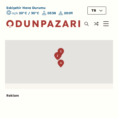
Eskişehir Hava Durumu
TR
açık
20°C / 30°C
05:58
20:09
Harita
3
1
2
4
Reklam