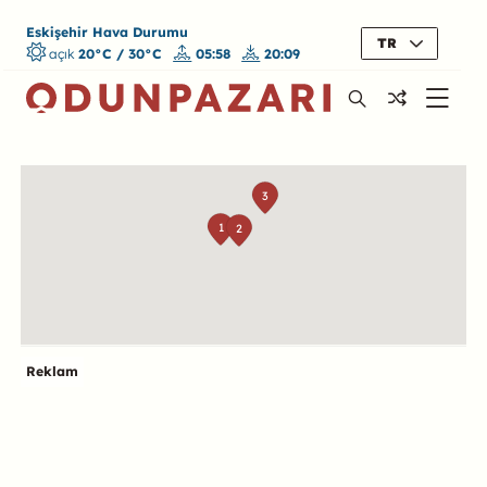
Eskişehir Hava Durumu
TR
açık
20°C / 30°C
05:58
20:09
Harita
3
1
2
Reklam