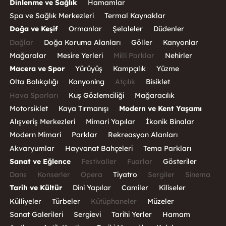
Dinlenme ve Sağlık
Hamamlar
Spa ve Sağlık Merkezleri
Termal Kaynaklar
Doğa ve Keşif
Ormanlar
Şelaleler
Düdenler
Dağlar
Doğa Koruma Alanları
Göller
Kanyonlar
Mağaralar
Mesire Yerleri
Milli Parklar
Nehirler
Macera ve Spor
Yürüyüş
Kampçılık
Yüzme
Olta Balıkçılığı
Kanyoning
Atçılık
Bisiklet
Hava Sporları
Kuş Gözlemciliği
Mağaracılık
Motorsiklet
Kaya Tırmanışı
Modern ve Kent Yaşamı
Alışveriş Merkezleri
Mimari Yapılar
İkonik Binalar
Modern Mimari
Parklar
Rekreasyon Alanları
Akvaryumlar
Hayvanat Bahçeleri
Tema Parkları
Sanat ve Eğlence
Festivaller
Fuarlar
Gösteriler
Dans
Konserler
Opera
Tiyatro
Sergiler
Sinema
Tarih ve Kültür
Dini Yapılar
Camiler
Kiliseler
Külliyeler
Türbeler
Kütüphaneler
Müzeler
Sanat Galerileri
Sergievi
Tarihi Yerler
Hamam