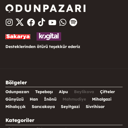
Desteklerinden ötürü teşekkür ederiz
Bölgeler
Odunpazarı
Tepebaşı
Alpu
Beylikova
Çifteler
Günyüzü
Han
İnönü
Mahmudiye
Mihalgazi
Mihalıççık
Sarıcakaya
Seyitgazi
Sivrihisar
Kategoriler