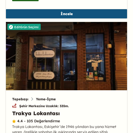
İncele
Editörün Seçimi
Tepebaşı
Yeme-İçme
Şehir Merkezine Uzaklık: 335m.
Trakya Lokantası
4.4 - 105 Değerlendirme
Trakya Lokantası, Eskişehir’de 1946 yılından bu yana hizmet
veren, özellikle sabahın ilk ışıklarında servis edilen şifalı