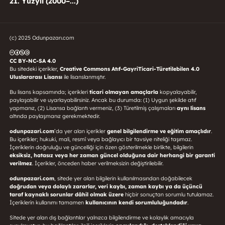
21. Yüzyıl (2000–...)
(c) 2025 Odunpazarı.com
CC BY-NC-SA 4.0
Bu sitedeki içerikler,
Creative Commons Atıf-GayriTicari-Türetilebilen 4.0
Uluslararası Lisansı
ile lisanslanmıştır.
Bu lisans kapsamında; içerikleri
ticari olmayan amaçlarla
kopyalayabilir,
paylaşabilir ve uyarlayabilirsiniz. Ancak bu durumda: (1) Uygun şekilde atıf
yapmanız, (2) Lisansa bağlantı vermeniz, (3) Türetilmiş çalışmaları
aynı lisans
altında paylaşmanız gerekmektedir.
odunpazari.com
’da yer alan içerikler
genel bilgilendirme ve eğitim amaçlıdır
.
Bu içerikler; hukuki, mali, resmî veya bağlayıcı bir tavsiye niteliği taşımaz.
İçeriklerin doğruluğu ve güncelliği için özen gösterilmekle birlikte, bilgilerin
eksiksiz, hatasız veya her zaman güncel olduğuna dair herhangi bir garanti
verilmez
. İçerikler, önceden haber verilmeksizin değiştirilebilir.
odunpazari.com
, sitede yer alan bilgilerin kullanılmasından doğabilecek
doğrudan veya dolaylı zararlar, veri kaybı, zaman kaybı ya da üçüncü
taraf kaynaklı sorunlar dâhil olmak üzere
hiçbir sonuçtan sorumlu tutulamaz.
İçeriklerin kullanımı tamamen
kullanıcının kendi sorumluluğundadır
.
Sitede yer alan dış bağlantılar yalnızca bilgilendirme ve kolaylık amacıyla