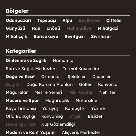
Bölgeler
Odunpazarı
Tepebaşı
Alpu
Beylikova
Çifteler
Günyüzü
Han
İnönü
Mahmudiye
Mihalgazi
Mihalıççık
Sarıcakaya
Seyitgazi
Sivrihisar
Kategoriler
Dinlenme ve Sağlık
Hamamlar
Spa ve Sağlık Merkezleri
Termal Kaynaklar
Doğa ve Keşif
Ormanlar
Şelaleler
Düdenler
Dağlar
Doğa Koruma Alanları
Göller
Kanyonlar
Mağaralar
Mesire Yerleri
Milli Parklar
Nehirler
Macera ve Spor
Mağaracılık
Motorsiklet
Kaya Tırmanışı
Yürüyüş
Kampçılık
Yüzme
Olta Balıkçılığı
Kanyoning
Atçılık
Bisiklet
Hava Sporları
Kuş Gözlemciliği
Modern ve Kent Yaşamı
Alışveriş Merkezleri