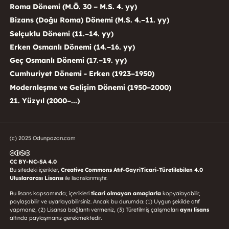
Roma Dönemi (M.Ö. 30 – M.S. 4. yy)
Bizans (Doğu Roma) Dönemi (M.S. 4.–11. yy)
Selçuklu Dönemi (11.–14. yy)
Erken Osmanlı Dönemi (14.–16. yy)
Geç Osmanlı Dönemi (17.–19. yy)
Cumhuriyet Dönemi - Erken (1923–1950)
Modernleşme ve Gelişim Dönemi (1950–2000)
21. Yüzyıl (2000–...)
(c) 2025 Odunpazarı.com
CC BY-NC-SA 4.0
Bu sitedeki içerikler,
Creative Commons Atıf-GayriTicari-Türetilebilen 4.0
Uluslararası Lisansı
ile lisanslanmıştır.
Bu lisans kapsamında; içerikleri
ticari olmayan amaçlarla
kopyalayabilir,
paylaşabilir ve uyarlayabilirsiniz. Ancak bu durumda: (1) Uygun şekilde atıf
yapmanız, (2) Lisansa bağlantı vermeniz, (3) Türetilmiş çalışmaları
aynı lisans
altında paylaşmanız gerekmektedir.