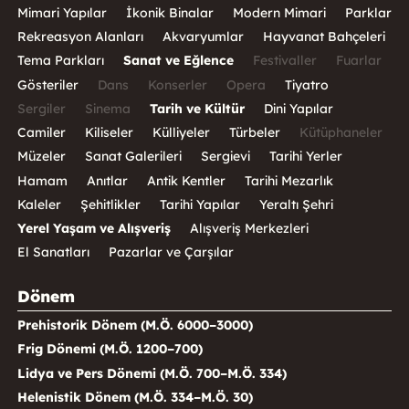
Mimari Yapılar
İkonik Binalar
Modern Mimari
Parklar
Rekreasyon Alanları
Akvaryumlar
Hayvanat Bahçeleri
Tema Parkları
Sanat ve Eğlence
Festivaller
Fuarlar
Gösteriler
Dans
Konserler
Opera
Tiyatro
Sergiler
Sinema
Tarih ve Kültür
Dini Yapılar
Camiler
Kiliseler
Külliyeler
Türbeler
Kütüphaneler
Müzeler
Sanat Galerileri
Sergievi
Tarihi Yerler
Hamam
Anıtlar
Antik Kentler
Tarihi Mezarlık
Kaleler
Şehitlikler
Tarihi Yapılar
Yeraltı Şehri
Yerel Yaşam ve Alışveriş
Alışveriş Merkezleri
El Sanatları
Pazarlar ve Çarşılar
Dönem
Prehistorik Dönem (M.Ö. 6000–3000)
Frig Dönemi (M.Ö. 1200–700)
Lidya ve Pers Dönemi (M.Ö. 700–M.Ö. 334)
Helenistik Dönem (M.Ö. 334–M.Ö. 30)