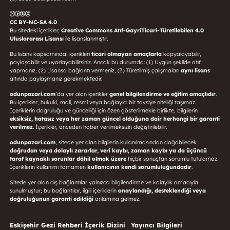
CC BY-NC-SA 4.0
Bu sitedeki içerikler,
Creative Commons Atıf-GayriTicari-Türetilebilen 4.0
Uluslararası Lisansı
ile lisanslanmıştır.
Bu lisans kapsamında; içerikleri
ticari olmayan amaçlarla
kopyalayabilir,
paylaşabilir ve uyarlayabilirsiniz. Ancak bu durumda: (1) Uygun şekilde atıf
yapmanız, (2) Lisansa bağlantı vermeniz, (3) Türetilmiş çalışmaları
aynı lisans
altında paylaşmanız gerekmektedir.
odunpazari.com
’da yer alan içerikler
genel bilgilendirme ve eğitim amaçlıdır
.
Bu içerikler; hukuki, mali, resmî veya bağlayıcı bir tavsiye niteliği taşımaz.
İçeriklerin doğruluğu ve güncelliği için özen gösterilmekle birlikte, bilgilerin
eksiksiz, hatasız veya her zaman güncel olduğuna dair herhangi bir garanti
verilmez
. İçerikler, önceden haber verilmeksizin değiştirilebilir.
odunpazari.com
, sitede yer alan bilgilerin kullanılmasından doğabilecek
doğrudan veya dolaylı zararlar, veri kaybı, zaman kaybı ya da üçüncü
taraf kaynaklı sorunlar dâhil olmak üzere
hiçbir sonuçtan sorumlu tutulamaz.
İçeriklerin kullanımı tamamen
kullanıcının kendi sorumluluğundadır
.
Sitede yer alan dış bağlantılar yalnızca bilgilendirme ve kolaylık amacıyla
sunulmuştur; bu bağlantılar, ilgili içeriklerin
onaylandığı, desteklendiği veya
doğruluğunun garanti edildiği
anlamına gelmez.
Eskişehir Gezi Rehberi İçerik Dizini
Yayıncı Bilgileri