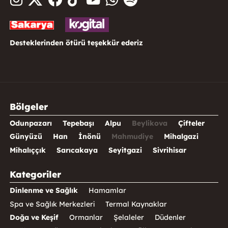
Desteklerinden ötürü teşekkür ederiz
Bölgeler
Odunpazarı
Tepebaşı
Alpu
Beylikova
Çifteler
Günyüzü
Han
İnönü
Mahmudiye
Mihalgazi
Mihalıççık
Sarıcakaya
Seyitgazi
Sivrihisar
Kategoriler
Dinlenme ve Sağlık
Hamamlar
Spa ve Sağlık Merkezleri
Termal Kaynaklar
Doğa ve Keşif
Ormanlar
Şelaleler
Düdenler