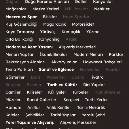
Dağlar
Doğa Koruma Alanları
Göller
Kanyonlar
Mağaralar
Mesire Yerleri
Milli Parklar
Nehirler
Macera ve Spor
Bisiklet
Hava Sporları
Kuş Gözlemciliği
Mağaracılık
Motorsiklet
Kaya Tırmanışı
Yürüyüş
Kampçılık
Yüzme
Olta Balıkçılığı
Kanyoning
Atçılık
Modern ve Kent Yaşamı
Alışveriş Merkezleri
Mimari Yapılar
İkonik Binalar
Modern Mimari
Parklar
Rekreasyon Alanları
Akvaryumlar
Hayvanat Bahçeleri
Tema Parkları
Sanat ve Eğlence
Festivaller
Fuarlar
Gösteriler
Dans
Konserler
Opera
Tiyatro
Sergiler
Sinema
Tarih ve Kültür
Dini Yapılar
Camiler
Kiliseler
Külliyeler
Türbeler
Kütüphaneler
Müzeler
Sanat Galerileri
Sergievi
Tarihi Yerler
Hamam
Anıtlar
Antik Kentler
Tarihi Mezarlık
Kaleler
Şehitlikler
Tarihi Yapılar
Yeraltı Şehri
Yerel Yaşam ve Alışveriş
Alışveriş Merkezleri