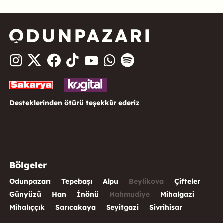
Desteklerinden ötürü teşekkür ederiz
Bölgeler
Odunpazarı
Tepebaşı
Alpu
Beylikova
Çifteler
Günyüzü
Han
İnönü
Mahmudiye
Mihalgazi
Mihalıççık
Sarıcakaya
Seyitgazi
Sivrihisar