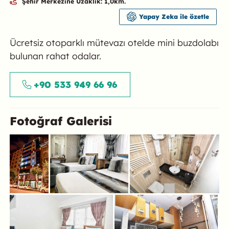
Şehir Merkezine Uzaklık: 1,0km.
Yapay Zeka ile özetle
Özet
Ücretsiz otoparklı mütevazı otelde mini buzdolabı
bulunan rahat odalar.
+90 533 949 66 96
Fotoğraf Galerisi