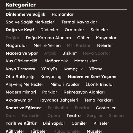
Kategoriler
Dinlenme ve Sağlık
Hamamlar
Spa ve Sağlık Merkezleri
Termal Kaynaklar
Doğa ve Keşif
Düdenler
Ormanlar
Şelaleler
Dağlar
Doğa Koruma Alanları
Göller
Kanyonlar
Mağaralar
Mesire Yerleri
Milli Parklar
Nehirler
Macera ve Spor
Atçılık
Bisiklet
Hava Sporları
Kuş Gözlemciliği
Mağaracılık
Motorsiklet
Kaya Tırmanışı
Yürüyüş
Kampçılık
Yüzme
Olta Balıkçılığı
Kanyoning
Modern ve Kent Yaşamı
Alışveriş Merkezleri
Mimari Yapılar
İkonik Binalar
Modern Mimari
Parklar
Rekreasyon Alanları
Akvaryumlar
Hayvanat Bahçeleri
Tema Parkları
Sanat ve Eğlence
Festivaller
Fuarlar
Gösteriler
Dans
Konserler
Opera
Tiyatro
Sergiler
Sinema
Tarih ve Kültür
Dini Yapılar
Camiler
Kiliseler
Külliyeler
Türbeler
Kütüphaneler
Müzeler