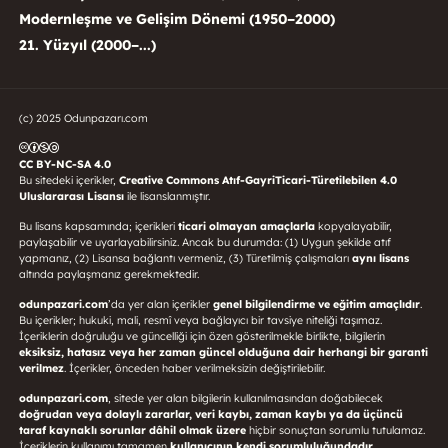
Modernleşme ve Gelişim Dönemi (1950–2000)
21. Yüzyıl (2000–...)
(c) 2025 Odunpazarı.com
CC BY-NC-SA 4.0
Bu sitedeki içerikler,
Creative Commons Atıf-GayriTicari-Türetilebilen 4.0
Uluslararası Lisansı
ile lisanslanmıştır.
Bu lisans kapsamında; içerikleri
ticari olmayan amaçlarla
kopyalayabilir,
paylaşabilir ve uyarlayabilirsiniz. Ancak bu durumda: (1) Uygun şekilde atıf
yapmanız, (2) Lisansa bağlantı vermeniz, (3) Türetilmiş çalışmaları
aynı lisans
altında paylaşmanız gerekmektedir.
odunpazari.com
’da yer alan içerikler
genel bilgilendirme ve eğitim amaçlıdır
.
Bu içerikler; hukuki, mali, resmî veya bağlayıcı bir tavsiye niteliği taşımaz.
İçeriklerin doğruluğu ve güncelliği için özen gösterilmekle birlikte, bilgilerin
eksiksiz, hatasız veya her zaman güncel olduğuna dair herhangi bir garanti
verilmez
. İçerikler, önceden haber verilmeksizin değiştirilebilir.
odunpazari.com
, sitede yer alan bilgilerin kullanılmasından doğabilecek
doğrudan veya dolaylı zararlar, veri kaybı, zaman kaybı ya da üçüncü
taraf kaynaklı sorunlar dâhil olmak üzere
hiçbir sonuçtan sorumlu tutulamaz.
İçeriklerin kullanımı tamamen
kullanıcının kendi sorumluluğundadır
.