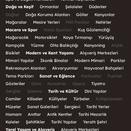
Doğa ve Keşif
Ormanlar
Şelaleler
Düdenler
Dağlar
Doğa Koruma Alanları
Göller
Kanyonlar
Mağaralar
Mesire Yerleri
Milli Parklar
Nehirler
Macera ve Spor
Hava Sporları
Kuş Gözlemciliği
Mağaracılık
Motorsiklet
Kaya Tırmanışı
Yürüyüş
Kampçılık
Yüzme
Olta Balıkçılığı
Kanyoning
Atçılık
Bisiklet
Modern ve Kent Yaşamı
Alışveriş Merkezleri
Mimari Yapılar
İkonik Binalar
Modern Mimari
Parklar
Rekreasyon Alanları
Akvaryumlar
Hayvanat Bahçeleri
Tema Parkları
Sanat ve Eğlence
Festivaller
Fuarlar
Gösteriler
Dans
Konserler
Opera
Tiyatro
Sergiler
Sinema
Tarih ve Kültür
Dini Yapılar
Camiler
Kiliseler
Külliyeler
Türbeler
Kütüphaneler
Müzeler
Sanat Galerileri
Sergievi
Tarihi Yerler
Hamam
Anıtlar
Antik Kentler
Tarihi Mezarlık
Kaleler
Şehitlikler
Tarihi Yapılar
Yeraltı Şehri
Yerel Yaşam ve Alışveriş
Alışveriş Merkezleri