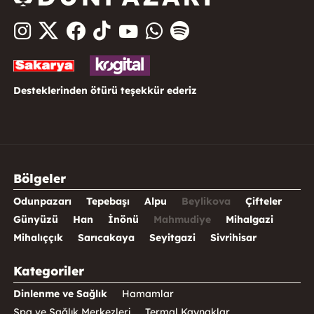
Desteklerinden ötürü teşekkür ederiz
Bölgeler
Odunpazarı
Tepebaşı
Alpu
Beylikova
Çifteler
Günyüzü
Han
İnönü
Mahmudiye
Mihalgazi
Mihalıççık
Sarıcakaya
Seyitgazi
Sivrihisar
Kategoriler
Dinlenme ve Sağlık
Hamamlar
Spa ve Sağlık Merkezleri
Termal Kaynaklar