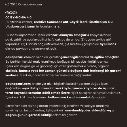
(c) 2025 Odunpazarı.com
CC BY-NC-SA 4.0
Bu sitedeki içerikler,
Creative Commons Atıf-GayriTicari-Türetilebilen 4.0
Uluslararası Lisansı
ile lisanslanmıştır.
Bu lisans kapsamında; içerikleri
ticari olmayan amaçlarla
kopyalayabilir,
paylaşabilir ve uyarlayabilirsiniz. Ancak bu durumda: (1) Uygun şekilde atıf
yapmanız, (2) Lisansa bağlantı vermeniz, (3) Türetilmiş çalışmaları
aynı lisans
altında paylaşmanız gerekmektedir.
odunpazari.com
’da yer alan içerikler
genel bilgilendirme ve eğitim amaçlıdır
.
Bu içerikler; hukuki, mali, resmî veya bağlayıcı bir tavsiye niteliği taşımaz.
İçeriklerin doğruluğu ve güncelliği için özen gösterilmekle birlikte, bilgilerin
eksiksiz, hatasız veya her zaman güncel olduğuna dair herhangi bir garanti
verilmez
. İçerikler, önceden haber verilmeksizin değiştirilebilir.
odunpazari.com
, sitede yer alan bilgilerin kullanılmasından doğabilecek
doğrudan veya dolaylı zararlar, veri kaybı, zaman kaybı ya da üçüncü
taraf kaynaklı sorunlar dâhil olmak üzere
hiçbir sonuçtan sorumlu tutulamaz.
İçeriklerin kullanımı tamamen
kullanıcının kendi sorumluluğundadır
.
Sitede yer alan dış bağlantılar yalnızca bilgilendirme ve kolaylık amacıyla
sunulmuştur; bu bağlantılar, ilgili içeriklerin
onaylandığı, desteklendiği veya
doğruluğunun garanti edildiği
anlamına gelmez.