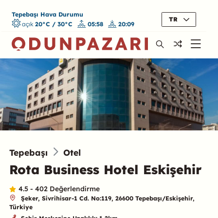
Tepebaşı Hava Durumu
TR
açık
20°C / 30°C
05:58
20:09
Tepebaşı
Otel
Rota Business Hotel Eskişehir
4.5 - 402 Değerlendirme
Şeker, Sivrihisar-1 Cd. No:119, 26600 Tepebaşı/Eskişehir,
Türkiye