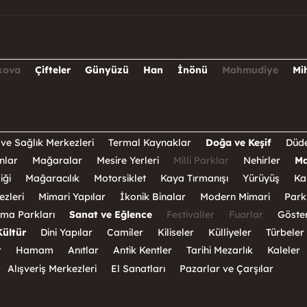
kova
Çifteler
Günyüzü
Han
İnönü
Mahmudiye
Mi
ve Sağlık Merkezleri
Termal Kaynaklar
Doğa ve Keşif
Düde
nlar
Mağaralar
Mesire Yerleri
Milli Parklar
Nehirler
Ma
iği
Mağaracılık
Motorsiklet
Kaya Tırmanışı
Yürüyüş
Ka
ezleri
Mimari Yapılar
İkonik Binalar
Modern Mimari
Park
ma Parkları
Sanat ve Eğlence
Festivaller
Fuarlar
Göster
Kültür
Dini Yapılar
Camiler
Kiliseler
Külliyeler
Türbeler
r
Hamam
Anıtlar
Antik Kentler
Tarihi Mezarlık
Kaleler
Alışveriş Merkezleri
El Sanatları
Pazarlar ve Çarşılar