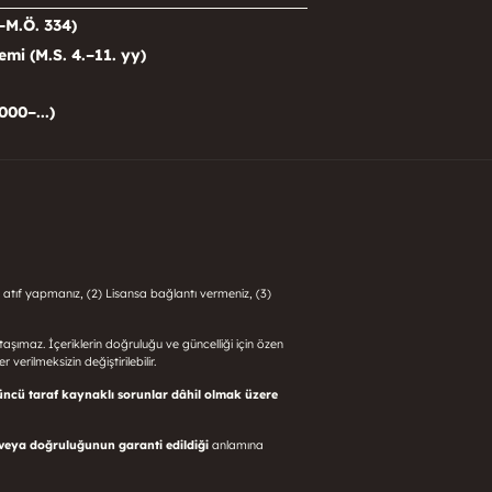
–M.Ö. 334)
i (M.S. 4.–11. yy)
000–...)
 atıf yapmanız, (2) Lisansa bağlantı vermeniz, (3)
i taşımaz. İçeriklerin doğruluğu ve güncelliği için özen
 verilmeksizin değiştirilebilir.
üncü taraf kaynaklı sorunlar dâhil olmak üzere
 veya doğruluğunun garanti edildiği
anlamına