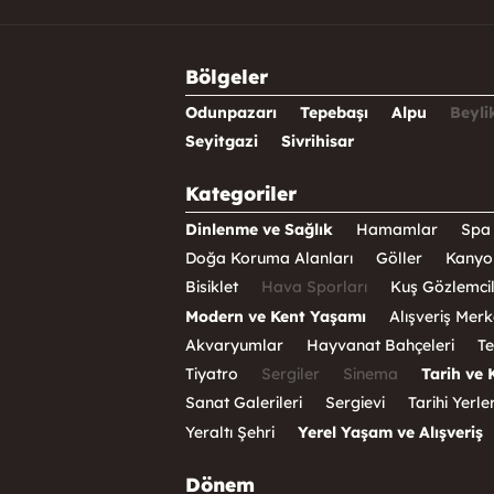
Bölgeler
Odunpazarı
Tepebaşı
Alpu
Beyli
Seyitgazi
Sivrihisar
Kategoriler
Dinlenme ve Sağlık
Hamamlar
Spa 
Doğa Koruma Alanları
Göller
Kanyo
Bisiklet
Hava Sporları
Kuş Gözlemcil
Modern ve Kent Yaşamı
Alışveriş Merk
Akvaryumlar
Hayvanat Bahçeleri
Te
Tiyatro
Sergiler
Sinema
Tarih ve 
Sanat Galerileri
Sergievi
Tarihi Yerle
Yeraltı Şehri
Yerel Yaşam ve Alışveriş
Dönem