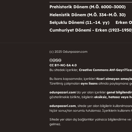
Prehistorik Dönem (M.Ö. 6000–3000)
Helenistik Dönem (M.Ö. 334–M.Ö. 30)
Selçuklu Dönemi (11.–14. yy)
Erken O
Cumhuriyet Dönemi - Erken (1923–1950
(c) 2025 Odunpazarı.com
CC BY-NC-SA 4.0
Bu sitedeki içerikler,
Creative Commons Atıf-GayriTicari
Bu lisans kapsamında; içerikleri
ticari olmayan amaçla
Türetilmiş çalışmaları
aynı lisans
altında paylaşmanız g
odunpazari.com
’da yer alan içerikler
genel bilgilendi
gösterilmekle birlikte, bilgilerin
eksiksiz, hatasız veya 
odunpazari.com
, sitede yer alan bilgilerin kullanılma
hiçbir sonuçtan sorumlu tutulamaz. İçeriklerin kullanı
Sitede yer alan dış bağlantılar yalnızca bilgilendirme ve k
gelmez.