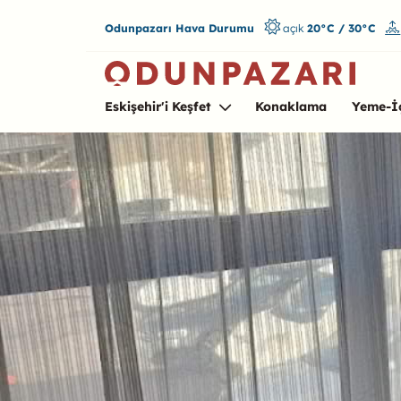
Odunpazarı Hava Durumu
açık
20°C / 30°C
Eskişehir'i Keşfet
Konaklama
Yeme-İ