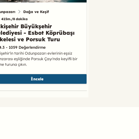
unpazarı
Doğa ve Keşif
415m./8 dakika
kişehir Büyükşehir
lediyesi - Esbot Köprübaşı
kelesi ve Porsuk Turu
4.3 - 1059 Değerlendirme
işehir'in tarihi Odunpazarı evlerinin eşsiz
zarası eşliğinde Porsuk Çayı'nda keyifli bir
ne turuna çıkın.
İncele