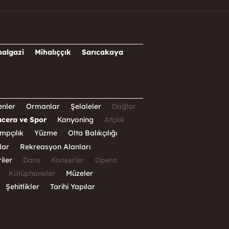
halgazi
Mihalıççık
Sarıcakaya
nler
Ormanlar
Şelaleler
Dağlar
cera ve Spor
Kanyoning
Atçılık
mpçılık
Yüzme
Olta Balıkçılığı
lar
Rekreasyon Alanları
iler
Dans
Konserler
Opera
Kütüphaneler
Müzeler
Şehitlikler
Tarihi Yapılar