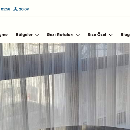
05:58
20:09
çme
Bölgeler
Gezi Rotaları
Size Özel
Blog