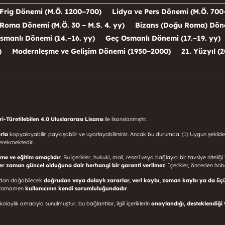
Frig Dönemi (M.Ö. 1200–700)
Lidya ve Pers Dönemi (M.Ö. 700
Roma Dönemi (M.Ö. 30 – M.S. 4. yy)
Bizans (Doğu Roma) Dönem
smanlı Dönemi (14.–16. yy)
Geç Osmanlı Dönemi (17.–19. yy)
)
Modernleşme ve Gelişim Dönemi (1950–2000)
21. Yüzyıl (2
-Türetilebilen 4.0 Uluslararası Lisansı
ile lisanslanmıştır.
rla
kopyalayabilir, paylaşabilir ve uyarlayabilirsiniz. Ancak bu durumda: (1) Uygun şekilde
erekmektedir.
rme ve eğitim amaçlıdır
. Bu içerikler; hukuki, mali, resmî veya bağlayıcı bir tavsiye niteliğ
her zaman güncel olduğuna dair herhangi bir garanti verilmez
. İçerikler, önceden haber
sından doğabilecek
doğrudan veya dolaylı zararlar, veri kaybı, zaman kaybı ya da üç
mı tamamen
kullanıcının kendi sorumluluğundadır
.
olaylık amacıyla sunulmuştur; bu bağlantılar, ilgili içeriklerin
onaylandığı, desteklendiği