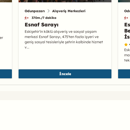
Odunpazarı
Alışveriş Merkezleri
Od
370m./7 dakika
Esnaf Sarayı
Es
Be
Eskişehir'in köklü alışveriş ve sosyal yaşam
İs
merkezi Esnaf Sarayı, 475'ten fazla işyeri ve
er
geniş sosyal tesisleriyle şehrin kalbinde hizmet
v...
Esk
man
tek
İncele