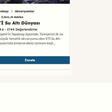
pebaşı
Akvaryumlar
3,1km./4 dakika
İ Su Altı Dünyası
4.6 - 2744 Değerlendirme
işehir'in Tepebaşı ilçesinde, Türkiye'nin ilk ve
büyük tematik akvaryumu olan ETİ Su Altı
yası'nda binlerce deniz canlısını keşf...
İncele