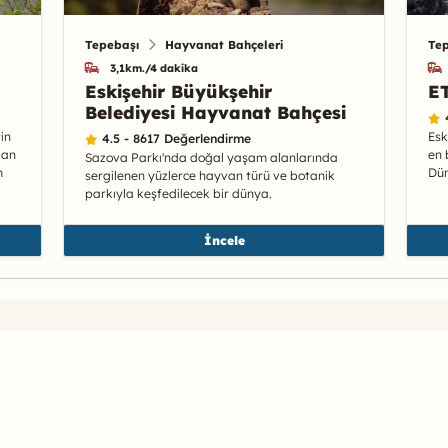
Tepebaşı
Hayvanat Bahçeleri
Te
3,1km./4 dakika
Eskişehir Büyükşehir
ET
Belediyesi Hayvanat Bahçesi
in
Esk
4.5 - 8617 Değerlendirme
dan
en 
Sazova Parkı'nda doğal yaşam alanlarında
m
Dün
sergilenen yüzlerce hayvan türü ve botanik
parkıyla keşfedilecek bir dünya.
İncele