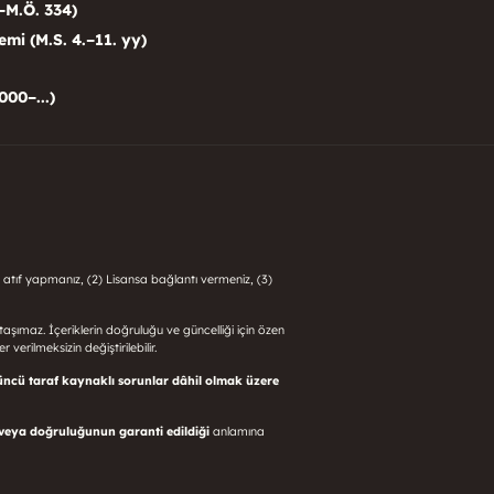
–M.Ö. 334)
i (M.S. 4.–11. yy)
000–...)
 atıf yapmanız, (2) Lisansa bağlantı vermeniz, (3)
i taşımaz. İçeriklerin doğruluğu ve güncelliği için özen
 verilmeksizin değiştirilebilir.
üncü taraf kaynaklı sorunlar dâhil olmak üzere
 veya doğruluğunun garanti edildiği
anlamına