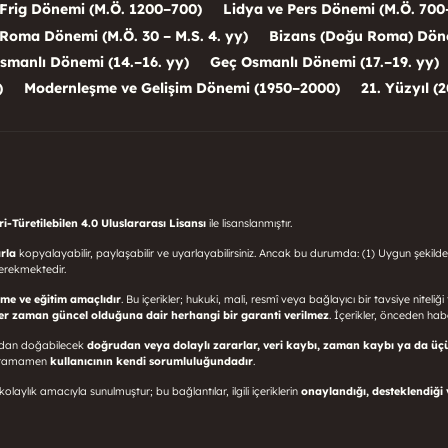
Frig Dönemi (M.Ö. 1200–700)
Lidya ve Pers Dönemi (M.Ö. 700
Roma Dönemi (M.Ö. 30 – M.S. 4. yy)
Bizans (Doğu Roma) Dönem
smanlı Dönemi (14.–16. yy)
Geç Osmanlı Dönemi (17.–19. yy)
)
Modernleşme ve Gelişim Dönemi (1950–2000)
21. Yüzyıl (2
-Türetilebilen 4.0 Uluslararası Lisansı
ile lisanslanmıştır.
rla
kopyalayabilir, paylaşabilir ve uyarlayabilirsiniz. Ancak bu durumda: (1) Uygun şekilde
erekmektedir.
rme ve eğitim amaçlıdır
. Bu içerikler; hukuki, mali, resmî veya bağlayıcı bir tavsiye niteliğ
her zaman güncel olduğuna dair herhangi bir garanti verilmez
. İçerikler, önceden haber
sından doğabilecek
doğrudan veya dolaylı zararlar, veri kaybı, zaman kaybı ya da üç
mı tamamen
kullanıcının kendi sorumluluğundadır
.
olaylık amacıyla sunulmuştur; bu bağlantılar, ilgili içeriklerin
onaylandığı, desteklendiği