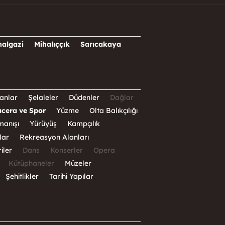
halgazi
Mihalıççık
Sarıcakaya
anlar
Şelaleler
Düdenler
Dağlar
cera ve Spor
Yüzme
Olta Balıkçılığı
manışı
Yürüyüş
Kampçılık
lar
Rekreasyon Alanları
iler
Dans
Konserler
Opera
Kütüphaneler
Müzeler
Şehitlikler
Tarihi Yapılar