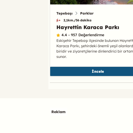
Tepebaşı
Parklar
2,1km./36 dakika
Hayrettin Karaca Parkı
4.4 - 957 Değerlendirme
Eskişehir Tepebaşı ilçesinde bulunan Hayrett
Karaca Parkı, şehirdeki önemli yeşil alanlar
biridir ve ziyaretçilerine dinlendirici bir orta
sunar.
İncele
Reklam