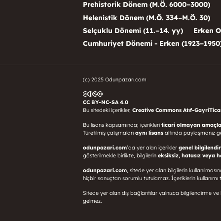
Prehistorik Dönem (M.Ö. 6000–3000)
Helenistik Dönem (M.Ö. 334–M.Ö. 30)
Selçuklu Dönemi (11.–14. yy)
Erken O
Cumhuriyet Dönemi - Erken (1923–1950
(c) 2025 Odunpazarı.com
CC BY-NC-SA 4.0
Bu sitedeki içerikler,
Creative Commons Atıf-GayriTicari
Bu lisans kapsamında; içerikleri
ticari olmayan amaçla
Türetilmiş çalışmaları
aynı lisans
altında paylaşmanız g
odunpazari.com
’da yer alan içerikler
genel bilgilendi
gösterilmekle birlikte, bilgilerin
eksiksiz, hatasız veya 
odunpazari.com
, sitede yer alan bilgilerin kullanılma
hiçbir sonuçtan sorumlu tutulamaz. İçeriklerin kullanı
Sitede yer alan dış bağlantılar yalnızca bilgilendirme ve k
gelmez.