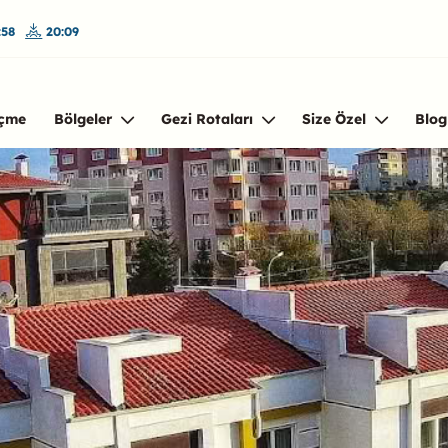
:58
20:09
çme
Bölgeler
Gezi Rotaları
Size Özel
Blog