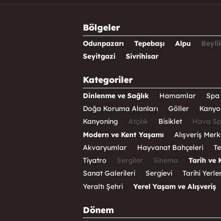
Bölgeler
Odunpazarı
Tepebaşı
Alpu
Beyli
Seyitgazi
Sivrihisar
Kategoriler
Dinlenme ve Sağlık
Hamamlar
Spa 
Doğa Koruma Alanları
Göller
Kanyo
Kanyoning
Atçılık
Bisiklet
Hava Sp
Modern ve Kent Yaşamı
Alışveriş Merk
Akvaryumlar
Hayvanat Bahçeleri
Te
Tiyatro
Sergiler
Sinema
Tarih ve 
Sanat Galerileri
Sergievi
Tarihi Yerle
Yeraltı Şehri
Yerel Yaşam ve Alışveriş
Dönem