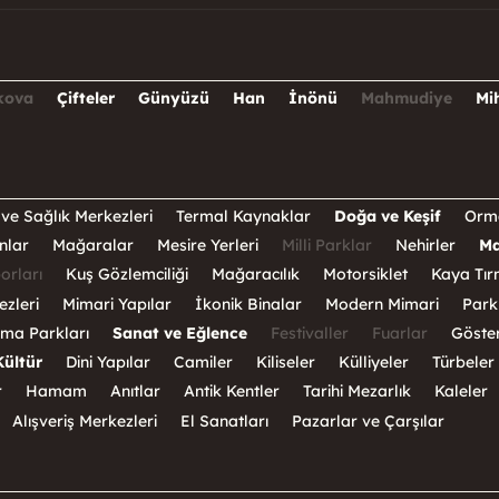
kova
Çifteler
Günyüzü
Han
İnönü
Mahmudiye
Mi
ve Sağlık Merkezleri
Termal Kaynaklar
Doğa ve Keşif
Orm
nlar
Mağaralar
Mesire Yerleri
Milli Parklar
Nehirler
Ma
orları
Kuş Gözlemciliği
Mağaracılık
Motorsiklet
Kaya Tır
ezleri
Mimari Yapılar
İkonik Binalar
Modern Mimari
Park
ma Parkları
Sanat ve Eğlence
Festivaller
Fuarlar
Göster
Kültür
Dini Yapılar
Camiler
Kiliseler
Külliyeler
Türbeler
r
Hamam
Anıtlar
Antik Kentler
Tarihi Mezarlık
Kaleler
Alışveriş Merkezleri
El Sanatları
Pazarlar ve Çarşılar