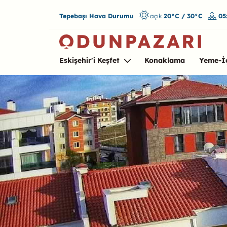
Tepebaşı Hava Durumu
açık
20°C / 30°C
05
Eskişehir'i Keşfet
Konaklama
Yeme-İ