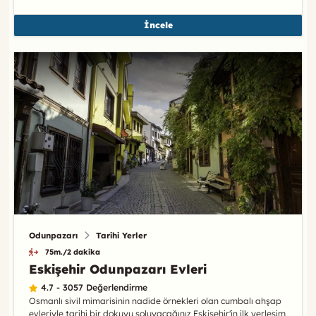
İncele
Odunpazarı
Tarihi Yerler
75m./2 dakika
Eskişehir Odunpazarı Evleri
4.7 - 3057 Değerlendirme
Osmanlı sivil mimarisinin nadide örnekleri olan cumbalı ahşap
evleriyle tarihi bir dokuyu soluyacağınız Eskişehir'in ilk yerleşim