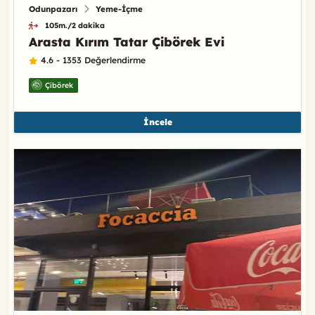
Odunpazarı
Yeme-İçme
105m./2 dakika
Arasta Kırım Tatar Çibörek Evi
4.6 - 1353 Değerlendirme
Çibörek
İncele