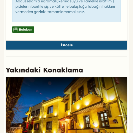
Abdüsselam’a uğramalı; kemik suyu ve Tamekle ıslatılmış
pidelerin bonfile şiş ve köfte ile buluştuğu tabağın hakkını
vermeden gezinizi tamamlamamalısınız.
Balaban
İncele
Yakındaki Konaklama