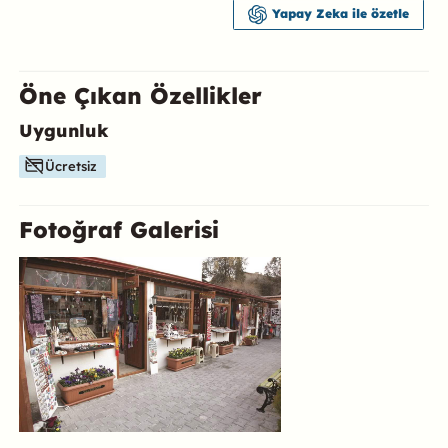
Yapay Zeka ile özetle
Öne Çıkan Özellikler
Uygunluk
Bu mekanın öne çıkan özelliklerini aşağıda bulabilirsiniz.
Ücretsiz
Fotoğraf Galerisi