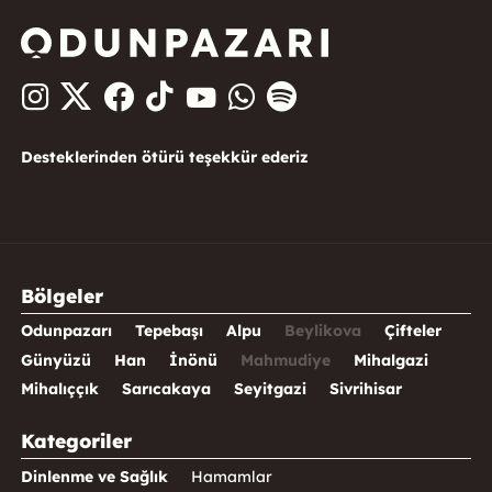
Desteklerinden ötürü teşekkür ederiz
Bölgeler
Odunpazarı
Tepebaşı
Alpu
Beylikova
Çifteler
Günyüzü
Han
İnönü
Mahmudiye
Mihalgazi
Mihalıççık
Sarıcakaya
Seyitgazi
Sivrihisar
Kategoriler
Dinlenme ve Sağlık
Hamamlar