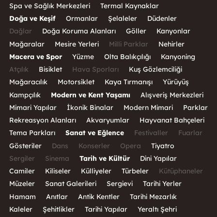
Spa ve Sağlık Merkezleri
Termal Kaynaklar
Doğa ve Keşif
Ormanlar
Şelaleler
Düdenler
Dağlar
Doğa Koruma Alanları
Göller
Kanyonlar
Mağaralar
Mesire Yerleri
Milli Parklar
Nehirler
Macera ve Spor
Yüzme
Olta Balıkçılığı
Kanyoning
Atçılık
Bisiklet
Hava Sporları
Kuş Gözlemciliği
Mağaracılık
Motorsiklet
Kaya Tırmanışı
Yürüyüş
Kampçılık
Modern ve Kent Yaşamı
Alışveriş Merkezleri
Mimari Yapılar
İkonik Binalar
Modern Mimari
Parklar
Rekreasyon Alanları
Akvaryumlar
Hayvanat Bahçeleri
Tema Parkları
Sanat ve Eğlence
Festivaller
Fuarlar
Gösteriler
Dans
Konserler
Opera
Tiyatro
Sergiler
Sinema
Tarih ve Kültür
Dini Yapılar
Camiler
Kiliseler
Külliyeler
Türbeler
Kütüphaneler
Müzeler
Sanat Galerileri
Sergievi
Tarihi Yerler
Hamam
Anıtlar
Antik Kentler
Tarihi Mezarlık
Kaleler
Şehitlikler
Tarihi Yapılar
Yeraltı Şehri