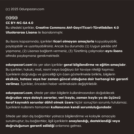
(c) 2025 Odunpazarı.com
CC BY-NC-SA 4.0
Bu sitedeki içerikler,
Creative Commons Atıf-GayriTicari-Türetilebilen 4.0
Uluslararası Lisansı
ile lisanslanmıştır.
Bu lisans kapsamında; içerikleri
ticari olmayan amaçlarla
kopyalayabilir,
paylaşabilir ve uyarlayabilirsiniz. Ancak bu durumda: (1) Uygun şekilde atıf
yapmanız, (2) Lisansa bağlantı vermeniz, (3) Türetilmiş çalışmaları
aynı lisans
altında paylaşmanız gerekmektedir.
odunpazari.com
’da yer alan içerikler
genel bilgilendirme ve eğitim amaçlıdır
.
Bu içerikler; hukuki, mali, resmî veya bağlayıcı bir tavsiye niteliği taşımaz.
İçeriklerin doğruluğu ve güncelliği için özen gösterilmekle birlikte, bilgilerin
eksiksiz, hatasız veya her zaman güncel olduğuna dair herhangi bir garanti
verilmez
. İçerikler, önceden haber verilmeksizin değiştirilebilir.
odunpazari.com
, sitede yer alan bilgilerin kullanılmasından doğabilecek
doğrudan veya dolaylı zararlar, veri kaybı, zaman kaybı ya da üçüncü
taraf kaynaklı sorunlar dâhil olmak üzere
hiçbir sonuçtan sorumlu tutulamaz.
İçeriklerin kullanımı tamamen
kullanıcının kendi sorumluluğundadır
.
Sitede yer alan dış bağlantılar yalnızca bilgilendirme ve kolaylık amacıyla
sunulmuştur; bu bağlantılar, ilgili içeriklerin
onaylandığı, desteklendiği veya
doğruluğunun garanti edildiği
anlamına gelmez.