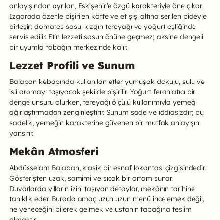
anlayışından ayrılan, Eskişehir’e özgü karakteriyle öne çıkar.
Izgarada özenle pişirilen köfte ve et şiş, altına serilen pideyle
birleşir; domates sosu, kızgın tereyağı ve yoğurt eşliğinde
servis edilir. Etin lezzeti sosun önüne geçmez; aksine dengeli
bir uyumla tabağın merkezinde kalır.
Lezzet Profili ve Sunum
Balaban kebabında kullanılan etler yumuşak dokulu, sulu ve
isli aromayı taşıyacak şekilde pişirilir. Yoğurt ferahlatıcı bir
denge unsuru olurken, tereyağı ölçülü kullanımıyla yemeği
ağırlaştırmadan zenginleştirir. Sunum sade ve iddiasızdır; bu
sadelik, yemeğin karakterine güvenen bir mutfak anlayışını
yansıtır.
Mekân Atmosferi
Abdüsselam Balaban, klasik bir esnaf lokantası çizgisindedir.
Gösterişten uzak, samimi ve sıcak bir ortam sunar.
Duvarlarda yılların izini taşıyan detaylar, mekânın tarihine
tanıklık eder. Burada amaç uzun uzun menü incelemek değil,
ne yeneceğini bilerek gelmek ve ustanın tabağına teslim
olmaktır.