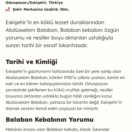
Odunpazarı/Eskişehir, Türkiye
Şehir Merkezine Uzaklık: 50m.
Özet
Eskişehir’in en köklü lezzet duraklarından
Abdüsselam Balaban, Balaban kebabını özgün
yorumu ve nesiller boyu aktarılan ustalığıyla
sunan tarihi bir esnaf lokantasıdır.
Abdüsselam Balaban Kebap Salonu
Tarihi ve Kimliği
Eskişehir’in gastronomi hafızasında özel bir yere sahip olan
Abdüsselam Balaban, kökleri 1930’lu yıllara uzanan, kentin en
eski ve en bilinen kebapçılarından biridir. Odunpazarı
çevresinde şekillenen bu köklü mutfak geleneği, nesiller
boyunca aktarılan ustalıkla bugün hâlâ canlılığını korur.
Abdüsselam Balaban, yalnızca bir lokanta değil; Eskişehir’in
damak zevkini temsil eden yaşayan bir mirastır.
Balaban Kebabının Yorumu
Mekânın imzası olan Balaban kebabı, klasik İskender