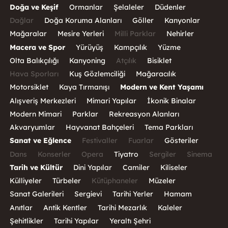
Doğa ve Keşif
Ormanlar
Şelaleler
Düdenler
Dağlar
Doğa Koruma Alanları
Göller
Kanyonlar
Mağaralar
Mesire Yerleri
Milli Parklar
Nehirler
Macera ve Spor
Yürüyüş
Kampçılık
Yüzme
Olta Balıkçılığı
Kanyoning
Atçılık
Bisiklet
Hava Sporları
Kuş Gözlemciliği
Mağaracılık
Motorsiklet
Kaya Tırmanışı
Modern ve Kent Yaşamı
Alışveriş Merkezleri
Mimari Yapılar
İkonik Binalar
Modern Mimari
Parklar
Rekreasyon Alanları
Akvaryumlar
Hayvanat Bahçeleri
Tema Parkları
Sanat ve Eğlence
Festivaller
Fuarlar
Gösteriler
Dans
Konserler
Opera
Tiyatro
Sergiler
Sinema
Tarih ve Kültür
Dini Yapılar
Camiler
Kiliseler
Külliyeler
Türbeler
Kütüphaneler
Müzeler
Sanat Galerileri
Sergievi
Tarihi Yerler
Hamam
Anıtlar
Antik Kentler
Tarihi Mezarlık
Kaleler
Şehitlikler
Tarihi Yapılar
Yeraltı Şehri