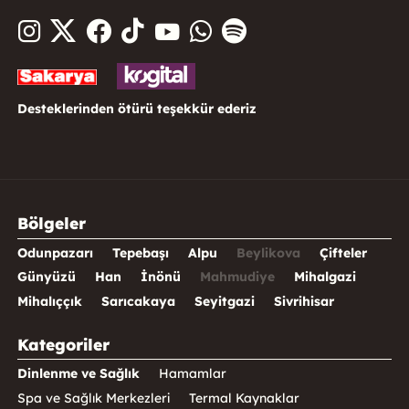
Desteklerinden ötürü teşekkür ederiz
Bölgeler
Odunpazarı
Tepebaşı
Alpu
Beylikova
Çifteler
Günyüzü
Han
İnönü
Mahmudiye
Mihalgazi
Mihalıççık
Sarıcakaya
Seyitgazi
Sivrihisar
Kategoriler
Dinlenme ve Sağlık
Hamamlar
Spa ve Sağlık Merkezleri
Termal Kaynaklar