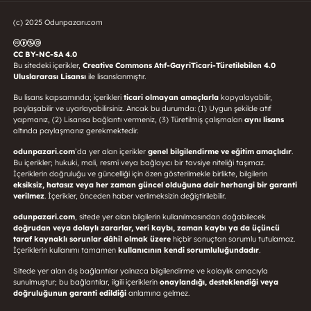
(c) 2025 Odunpazarı.com
CC BY-NC-SA 4.0
Bu sitedeki içerikler,
Creative Commons Atıf-GayriTicari-Türetilebilen 4.0
Uluslararası Lisansı
ile lisanslanmıştır.
Bu lisans kapsamında; içerikleri
ticari olmayan amaçlarla
kopyalayabilir,
paylaşabilir ve uyarlayabilirsiniz. Ancak bu durumda: (1) Uygun şekilde atıf
yapmanız, (2) Lisansa bağlantı vermeniz, (3) Türetilmiş çalışmaları
aynı lisans
altında paylaşmanız gerekmektedir.
odunpazari.com
’da yer alan içerikler
genel bilgilendirme ve eğitim amaçlıdır
.
Bu içerikler; hukuki, mali, resmî veya bağlayıcı bir tavsiye niteliği taşımaz.
İçeriklerin doğruluğu ve güncelliği için özen gösterilmekle birlikte, bilgilerin
eksiksiz, hatasız veya her zaman güncel olduğuna dair herhangi bir garanti
verilmez
. İçerikler, önceden haber verilmeksizin değiştirilebilir.
odunpazari.com
, sitede yer alan bilgilerin kullanılmasından doğabilecek
doğrudan veya dolaylı zararlar, veri kaybı, zaman kaybı ya da üçüncü
taraf kaynaklı sorunlar dâhil olmak üzere
hiçbir sonuçtan sorumlu tutulamaz.
İçeriklerin kullanımı tamamen
kullanıcının kendi sorumluluğundadır
.
Sitede yer alan dış bağlantılar yalnızca bilgilendirme ve kolaylık amacıyla
sunulmuştur; bu bağlantılar, ilgili içeriklerin
onaylandığı, desteklendiği veya
doğruluğunun garanti edildiği
anlamına gelmez.