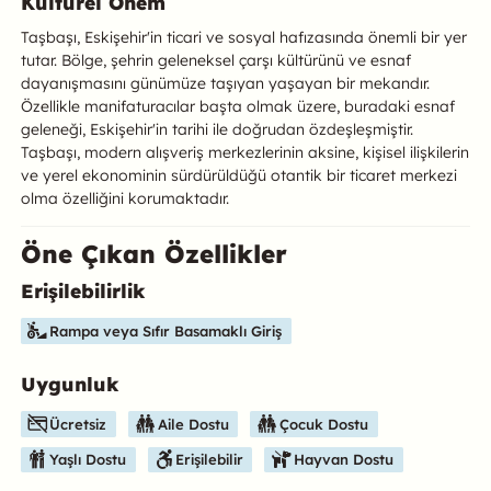
Kültürel Önem
Taşbaşı, Eskişehir'in ticari ve sosyal hafızasında önemli bir yer
tutar. Bölge, şehrin geleneksel çarşı kültürünü ve esnaf
dayanışmasını günümüze taşıyan yaşayan bir mekandır.
Özellikle manifaturacılar başta olmak üzere, buradaki esnaf
geleneği, Eskişehir'in tarihi ile doğrudan özdeşleşmiştir.
Taşbaşı, modern alışveriş merkezlerinin aksine, kişisel ilişkilerin
ve yerel ekonominin sürdürüldüğü otantik bir ticaret merkezi
olma özelliğini korumaktadır.
Öne Çıkan Özellikler
Erişilebilirlik
Bu mekanın öne çıkan özelliklerini aşağıda bulabilirsiniz.
Rampa veya Sıfır Basamaklı Giriş
Uygunluk
Ücretsiz
Aile Dostu
Çocuk Dostu
Yaşlı Dostu
Erişilebilir
Hayvan Dostu