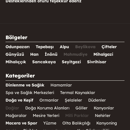
Desteklerinden ötürü teşekkür ederiz
Bölgeler
Odunpazarı
Tepebaşı
Alpu
Beylikova
Çifteler
Günyüzü
Han
İnönü
Mahmudiye
Mihalgazi
Mihalıççık
Sarıcakaya
Seyitgazi
Sivrihisar
Kategoriler
Dinlenme ve Sağlık
Hamamlar
Spa ve Sağlık Merkezleri
Termal Kaynaklar
Doğa ve Keşif
Ormanlar
Şelaleler
Düdenler
Dağlar
Doğa Koruma Alanları
Göller
Kanyonlar
Mağaralar
Mesire Yerleri
Milli Parklar
Nehirler
Macera ve Spor
Yüzme
Olta Balıkçılığı
Kanyoning