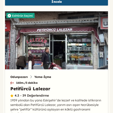
İncele
Editörün Seçimi
Odunpazarı
Yeme-İçme
160m./3 dakika
Petifürcü Lalezar
4.3 - 39 Değerlendirme
1959 yılından bu yana Eskişehir’de lezzet ve kalitede istikrarın
sembolü olan Petifürcü Lalezar, yarım asrı aşan tecrübesiyle
şehre "petifür" kültürünü aşılayan en köklü gastronomi