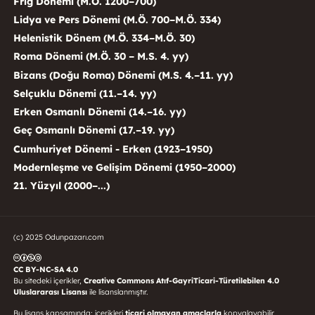
Frig Dönemi (M.Ö. 1200–700)
Lidya ve Pers Dönemi (M.Ö. 700–M.Ö. 334)
Helenistik Dönem (M.Ö. 334–M.Ö. 30)
Roma Dönemi (M.Ö. 30 – M.S. 4. yy)
Bizans (Doğu Roma) Dönemi (M.S. 4.–11. yy)
Selçuklu Dönemi (11.–14. yy)
Erken Osmanlı Dönemi (14.–16. yy)
Geç Osmanlı Dönemi (17.–19. yy)
Cumhuriyet Dönemi - Erken (1923–1950)
Modernleşme ve Gelişim Dönemi (1950–2000)
21. Yüzyıl (2000–...)
(c) 2025 Odunpazarı.com
CC BY-NC-SA 4.0
Bu sitedeki içerikler,
Creative Commons Atıf-GayriTicari-Türetilebilen 4.0
Uluslararası Lisansı
ile lisanslanmıştır.
Bu lisans kapsamında; içerikleri
ticari olmayan amaçlarla
kopyalayabilir,