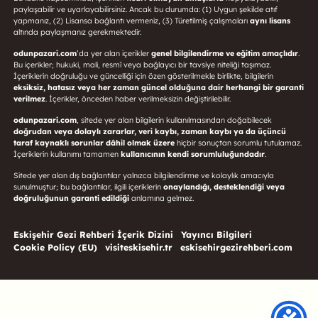
paylaşabilir ve uyarlayabilirsiniz. Ancak bu durumda: (1) Uygun şekilde atıf
yapmanız, (2) Lisansa bağlantı vermeniz, (3) Türetilmiş çalışmaları
aynı lisans
altında paylaşmanız gerekmektedir.
odunpazari.com
’da yer alan içerikler
genel bilgilendirme ve eğitim amaçlıdır
.
Bu içerikler; hukuki, mali, resmî veya bağlayıcı bir tavsiye niteliği taşımaz.
İçeriklerin doğruluğu ve güncelliği için özen gösterilmekle birlikte, bilgilerin
eksiksiz, hatasız veya her zaman güncel olduğuna dair herhangi bir garanti
verilmez
. İçerikler, önceden haber verilmeksizin değiştirilebilir.
odunpazari.com
, sitede yer alan bilgilerin kullanılmasından doğabilecek
doğrudan veya dolaylı zararlar, veri kaybı, zaman kaybı ya da üçüncü
taraf kaynaklı sorunlar dâhil olmak üzere
hiçbir sonuçtan sorumlu tutulamaz.
İçeriklerin kullanımı tamamen
kullanıcının kendi sorumluluğundadır
.
Sitede yer alan dış bağlantılar yalnızca bilgilendirme ve kolaylık amacıyla
sunulmuştur; bu bağlantılar, ilgili içeriklerin
onaylandığı, desteklendiği veya
doğruluğunun garanti edildiği
anlamına gelmez.
Eskişehir Gezi Rehberi İçerik Dizini
Yayıncı Bilgileri
Cookie Policy (EU)
visiteskisehir.tr
eskisehirgezirehberi.com