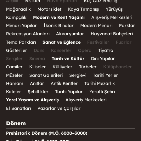
Atçılık
Bisiklet
Hava Sporları
Kuş Gözlemciliği
Mağaracılık
Motorsiklet
Kaya Tırmanışı
Yürüyüş
Kampçılık
Modern ve Kent Yaşamı
Alışveriş Merkezleri
Mimari Yapılar
İkonik Binalar
Modern Mimari
Parklar
Rekreasyon Alanları
Akvaryumlar
Hayvanat Bahçeleri
Tema Parkları
Sanat ve Eğlence
Festivaller
Fuarlar
Gösteriler
Dans
Konserler
Opera
Tiyatro
Sergiler
Sinema
Tarih ve Kültür
Dini Yapılar
Camiler
Kiliseler
Külliyeler
Türbeler
Kütüphaneler
Müzeler
Sanat Galerileri
Sergievi
Tarihi Yerler
Hamam
Anıtlar
Antik Kentler
Tarihi Mezarlık
Kaleler
Şehitlikler
Tarihi Yapılar
Yeraltı Şehri
Yerel Yaşam ve Alışveriş
Alışveriş Merkezleri
El Sanatları
Pazarlar ve Çarşılar
Dönem
Prehistorik Dönem (M.Ö. 6000–3000)