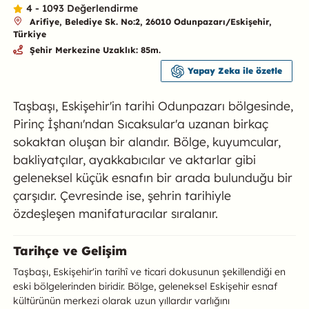
4 - 1093 Değerlendirme
Arifiye, Belediye Sk. No:2, 26010 Odunpazarı/Eskişehir,
Türkiye
Şehir Merkezine Uzaklık: 85m.
Yapay Zeka ile özetle
Taşbaşı, Eskişehir'in tarihi Odunpazarı bölgesinde,
Pirinç İşhanı'ndan Sıcaksular'a uzanan birkaç
sokaktan oluşan bir alandır. Bölge, kuyumcular,
bakliyatçılar, ayakkabıcılar ve aktarlar gibi
geleneksel küçük esnafın bir arada bulunduğu bir
çarşıdır. Çevresinde ise, şehrin tarihiyle
özdeşleşen manifaturacılar sıralanır.
Taşbaşı Hakkında
Tarihçe ve Gelişim
Taşbaşı, Eskişehir'in tarihî ve ticari dokusunun şekillendiği en
eski bölgelerinden biridir. Bölge, geleneksel Eskişehir esnaf
kültürünün merkezi olarak uzun yıllardır varlığını