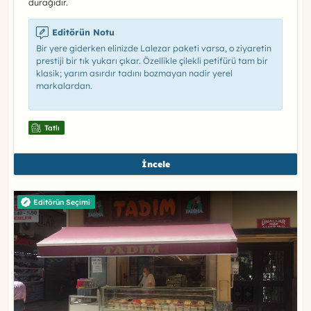
durağıdır.
Editörün Notu
Bir yere giderken elinizde Lalezar paketi varsa, o ziyaretin
prestiji bir tık yukarı çıkar. Özellikle çilekli petifürü tam bir
klasik; yarım asırdır tadını bozmayan nadir yerel
markalardan.
Tatlı
İncele
Editörün Seçimi