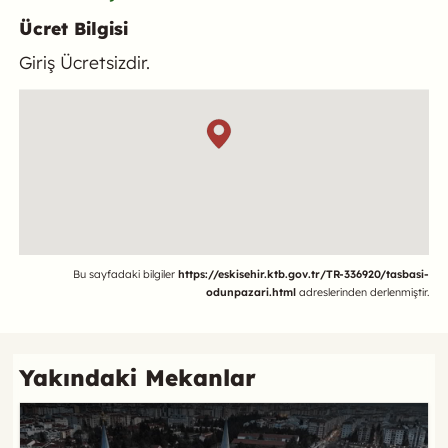
Ücret Bilgisi
Giriş Ücretsizdir.
Konum
Referans
Bu sayfadaki bilgiler
https://eskisehir.ktb.gov.tr/TR-336920/tasbasi-
odunpazari.html
adreslerinden derlenmiştir.
Yakındaki Mekanlar