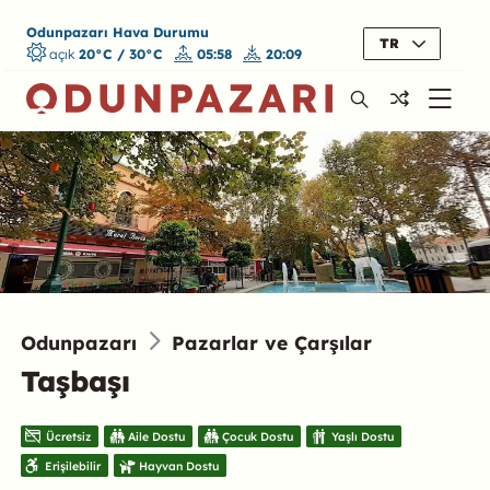
Odunpazarı Hava Durumu
TR
açık
20°C / 30°C
05:58
20:09
Odunpazarı
Pazarlar ve Çarşılar
Taşbaşı
Ücretsiz
Aile Dostu
Çocuk Dostu
Yaşlı Dostu
Erişilebilir
Hayvan Dostu