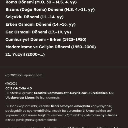
Roma Dönemi (M.Ö. 30 – M.S. 4. yy)
Bizans (Doğu Roma) Dönemi (M.S. 4.–11. yy)
Selçuklu Dönemi (11.–14. yy)
Erken Osmanlı Dönemi (14.–16. yy)
Geç Osmanlı Dönemi (17.–19. yy)
Cumhuriyet Dönemi - Erken (1923–1950)
Modernleşme ve Gelişim Dönemi (1950–2000)
21. Yüzyıl (2000–...)
(c) 2025 Odunpazarı.com
CC BY-NC-SA 4.0
Bu sitedeki içerikler,
Creative Commons Atıf-GayriTicari-Türetilebilen 4.0
Uluslararası Lisansı
ile lisanslanmıştır.
Bu lisans kapsamında; içerikleri
ticari olmayan amaçlarla
kopyalayabilir,
paylaşabilir ve uyarlayabilirsiniz. Ancak bu durumda: (1) Uygun şekilde atıf
yapmanız, (2) Lisansa bağlantı vermeniz, (3) Türetilmiş çalışmaları
aynı lisans
altında paylaşmanız gerekmektedir.