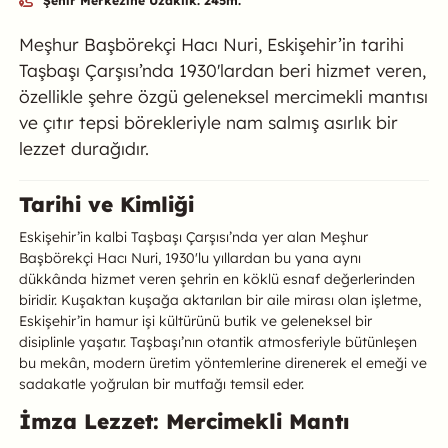
Şehir Merkezine Uzaklık: 245m.
Özet
Meşhur Başbörekçi Hacı Nuri, Eskişehir’in tarihi
Taşbaşı Çarşısı’nda 1930'lardan beri hizmet veren,
özellikle şehre özgü geleneksel mercimekli mantısı
ve çıtır tepsi börekleriyle nam salmış asırlık bir
lezzet durağıdır.
Meşhur Başbörekçi Hacı Nuri Hakkı
Tarihi ve Kimliği
Eskişehir’in kalbi Taşbaşı Çarşısı’nda yer alan Meşhur
Başbörekçi Hacı Nuri, 1930'lu yıllardan bu yana aynı
dükkânda hizmet veren şehrin en köklü esnaf değerlerinden
biridir. Kuşaktan kuşağa aktarılan bir aile mirası olan işletme,
Eskişehir’in hamur işi kültürünü butik ve geleneksel bir
disiplinle yaşatır. Taşbaşı’nın otantik atmosferiyle bütünleşen
bu mekân, modern üretim yöntemlerine direnerek el emeği ve
sadakatle yoğrulan bir mutfağı temsil eder.
İmza Lezzet: Mercimekli Mantı