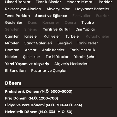
Mimari Yapılar
İkonik Binalar
Modern Mimari
Parklar
Rekreasyon Alanları
Akvaryumlar
Hayvanat Bahçeleri
Tema Parkları
Sanat ve Eğlence
Festivaller
Fuarlar
Gösteriler
Dans
Konserler
Opera
Tiyatro
Sergiler
Sinema
Tarih ve Kültür
Dini Yapılar
Camiler
Kiliseler
Külliyeler
Türbeler
Kütüphaneler
Müzeler
Sanat Galerileri
Sergievi
Tarihi Yerler
Hamam
Anıtlar
Antik Kentler
Tarihi Mezarlık
Kaleler
Şehitlikler
Tarihi Yapılar
Yeraltı Şehri
Yerel Yaşam ve Alışveriş
Alışveriş Merkezleri
El Sanatları
Pazarlar ve Çarşılar
Dönem
Prehistorik Dönem (M.Ö. 6000–3000)
Frig Dönemi (M.Ö. 1200–700)
Lidya ve Pers Dönemi (M.Ö. 700–M.Ö. 334)
Helenistik Dönem (M.Ö. 334–M.Ö. 30)