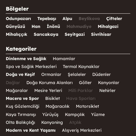
Bölgeler
Odunpazarı
Tepebaşı
Alpu
Beylikova
Çifteler
Günyüzü
Han
İnönü
Mahmudiye
Mihalgazi
Mihalıççık
Sarıcakaya
Seyitgazi
Sivrihisar
Kategoriler
Dinlenme ve Sağlık
Hamamlar
Spa ve Sağlık Merkezleri
Termal Kaynaklar
Doğa ve Keşif
Ormanlar
Şelaleler
Düdenler
Dağlar
Doğa Koruma Alanları
Göller
Kanyonlar
Mağaralar
Mesire Yerleri
Milli Parklar
Nehirler
Macera ve Spor
Bisiklet
Hava Sporları
Kuş Gözlemciliği
Mağaracılık
Motorsiklet
Kaya Tırmanışı
Yürüyüş
Kampçılık
Yüzme
Olta Balıkçılığı
Kanyoning
Atçılık
Modern ve Kent Yaşamı
Alışveriş Merkezleri