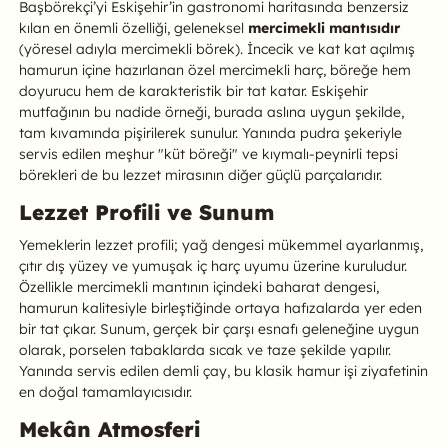
Başbörekçi’yi Eskişehir’in gastronomi haritasında benzersiz
kılan en önemli özelliği, geleneksel
mercimekli mantısıdır
(yöresel adıyla mercimekli börek). İncecik ve kat kat açılmış
hamurun içine hazırlanan özel mercimekli harç, böreğe hem
doyurucu hem de karakteristik bir tat katar. Eskişehir
mutfağının bu nadide örneği, burada aslına uygun şekilde,
tam kıvamında pişirilerek sunulur. Yanında pudra şekeriyle
servis edilen meşhur "küt böreği" ve kıymalı-peynirli tepsi
börekleri de bu lezzet mirasının diğer güçlü parçalarıdır.
Lezzet Profili ve Sunum
Yemeklerin lezzet profili; yağ dengesi mükemmel ayarlanmış,
çıtır dış yüzey ve yumuşak iç harç uyumu üzerine kuruludur.
Özellikle mercimekli mantının içindeki baharat dengesi,
hamurun kalitesiyle birleştiğinde ortaya hafızalarda yer eden
bir tat çıkar. Sunum, gerçek bir çarşı esnafı geleneğine uygun
olarak, porselen tabaklarda sıcak ve taze şekilde yapılır.
Yanında servis edilen demli çay, bu klasik hamur işi ziyafetinin
en doğal tamamlayıcısıdır.
Mekân Atmosferi