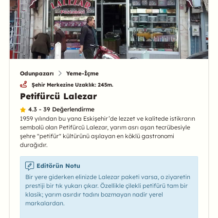
Odunpazarı
Yeme-İçme
Şehir Merkezine Uzaklık: 245m.
Petifürcü Lalezar
4.3 - 39 Değerlendirme
1959 yılından bu yana Eskişehir’de lezzet ve kalitede istikrarın
sembolü olan Petifürcü Lalezar, yarım asrı aşan tecrübesiyle
şehre "petifür" kültürünü aşılayan en köklü gastronomi
durağıdır.
Editörün Notu
Bir yere giderken elinizde Lalezar paketi varsa, o ziyaretin
prestiji bir tık yukarı çıkar. Özellikle çilekli petifürü tam bir
klasik; yarım asırdır tadını bozmayan nadir yerel
markalardan.