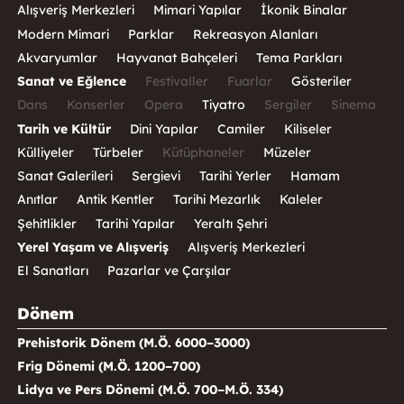
Alışveriş Merkezleri
Mimari Yapılar
İkonik Binalar
Modern Mimari
Parklar
Rekreasyon Alanları
Akvaryumlar
Hayvanat Bahçeleri
Tema Parkları
Sanat ve Eğlence
Festivaller
Fuarlar
Gösteriler
Dans
Konserler
Opera
Tiyatro
Sergiler
Sinema
Tarih ve Kültür
Dini Yapılar
Camiler
Kiliseler
Külliyeler
Türbeler
Kütüphaneler
Müzeler
Sanat Galerileri
Sergievi
Tarihi Yerler
Hamam
Anıtlar
Antik Kentler
Tarihi Mezarlık
Kaleler
Şehitlikler
Tarihi Yapılar
Yeraltı Şehri
Yerel Yaşam ve Alışveriş
Alışveriş Merkezleri
El Sanatları
Pazarlar ve Çarşılar
Dönem
Prehistorik Dönem (M.Ö. 6000–3000)
Frig Dönemi (M.Ö. 1200–700)
Lidya ve Pers Dönemi (M.Ö. 700–M.Ö. 334)