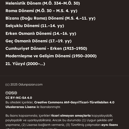
Helenistik Dönem (M.Ö. 334–M.Ö. 30)
Roma Dönemi (M.Ö. 30 – M.S. 4. yy)
Bizans (Doğu Roma) Dönemi (M.S. 4.–11. yy)
Selçuklu Dönemi (11.–14. yy)
Erken Osmanlı Dönemi (14.–16. yy)
Geç Osmanlı Dönemi (17.–19. yy)
Cumhuriyet Dönemi - Erken (1923–1950)
Modernleşme ve Gelişim Dönemi (1950–2000)
21. Yüzyıl (2000–...)
(c) 2025 Odunpazarı.com
CC BY-NC-SA 4.0
Bu sitedeki içerikler,
Creative Commons Atıf-GayriTicari-Türetilebilen 4.0
Uluslararası Lisansı
ile lisanslanmıştır.
Bu lisans kapsamında; içerikleri
ticari olmayan amaçlarla
kopyalayabilir,
paylaşabilir ve uyarlayabilirsiniz. Ancak bu durumda: (1) Uygun şekilde atıf
yapmanız, (2) Lisansa bağlantı vermeniz, (3) Türetilmiş çalışmaları
aynı lisans