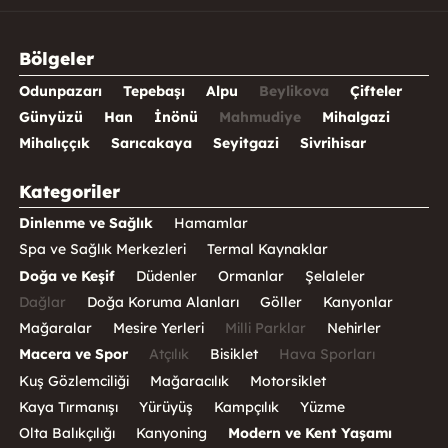
Bölgeler
Odunpazarı
Tepebaşı
Alpu
Beylikova
Çifteler
Günyüzü
Han
İnönü
Mahmudiye
Mihalgazi
Mihalıççık
Sarıcakaya
Seyitgazi
Sivrihisar
Kategoriler
Dinlenme ve Sağlık
Hamamlar
Spa ve Sağlık Merkezleri
Termal Kaynaklar
Doğa ve Keşif
Düdenler
Ormanlar
Şelaleler
Dağlar
Doğa Koruma Alanları
Göller
Kanyonlar
Mağaralar
Mesire Yerleri
Milli Parklar
Nehirler
Macera ve Spor
Atçılık
Bisiklet
Hava Sporları
Kuş Gözlemciliği
Mağaracılık
Motorsiklet
Kaya Tırmanışı
Yürüyüş
Kampçılık
Yüzme
Olta Balıkçılığı
Kanyoning
Modern ve Kent Yaşamı