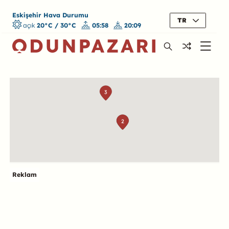
Eskişehir Hava Durumu
TR
açık
20°C / 30°C
05:58
20:09
Harita
3
2
1
Reklam