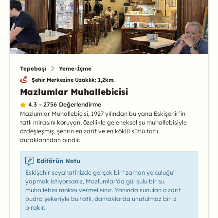
Tepebaşı
Yeme-İçme
Şehir Merkezine Uzaklık: 1,2km.
Mazlumlar Muhallebicisi
4.3 - 2756 Değerlendirme
Mazlumlar Muhallebicisi, 1927 yılından bu yana Eskişehir’in
tatlı mirasını koruyan, özellikle geleneksel su muhallebisiyle
özdeşleşmiş, şehrin en zarif ve en köklü sütlü tatlı
duraklarından biridir.
Editörün Notu
Eskişehir seyahatinizde gerçek bir "zaman yolculuğu"
yapmak istiyorsanız, Mazlumlar'da gül sulu bir su
muhallebisi molası vermelisiniz. Yanında sunulan o zarif
pudra şekeriyle bu tatlı, damaklarda unutulmaz bir iz
bırakır.