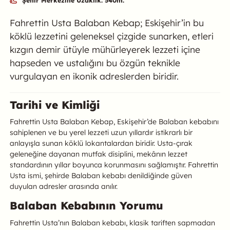
Şehir Merkezine Uzaklık: 540m.
Özet
Fahrettin Usta Balaban Kebap; Eskişehir’in bu
köklü lezzetini geleneksel çizgide sunarken, etleri
kızgın demir ütüyle mühürleyerek lezzeti içine
hapseden ve ustalığını bu özgün teknikle
vurgulayan en ikonik adreslerden biridir.
Fahrettin Usta Balaban Kebap Hakk
Tarihi ve Kimliği
Fahrettin Usta Balaban Kebap, Eskişehir’de Balaban kebabını
sahiplenen ve bu yerel lezzeti uzun yıllardır istikrarlı bir
anlayışla sunan köklü lokantalardan biridir. Usta-çırak
geleneğine dayanan mutfak disiplini, mekânın lezzet
standardının yıllar boyunca korunmasını sağlamıştır. Fahrettin
Usta ismi, şehirde Balaban kebabı denildiğinde güven
duyulan adresler arasında anılır.
Balaban Kebabının Yorumu
Fahrettin Usta’nın Balaban kebabı, klasik tariften sapmadan