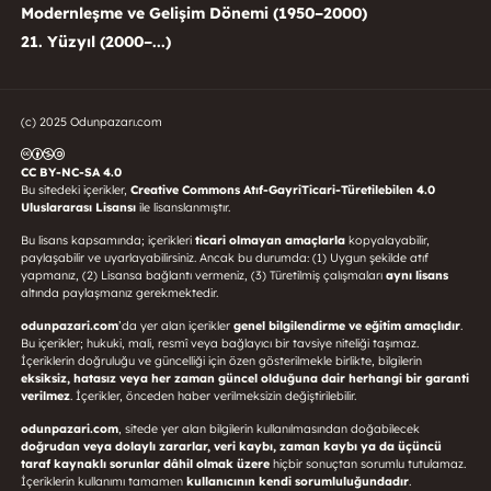
Modernleşme ve Gelişim Dönemi (1950–2000)
21. Yüzyıl (2000–...)
(c) 2025 Odunpazarı.com
CC BY-NC-SA 4.0
Bu sitedeki içerikler,
Creative Commons Atıf-GayriTicari-Türetilebilen 4.0
Uluslararası Lisansı
ile lisanslanmıştır.
Bu lisans kapsamında; içerikleri
ticari olmayan amaçlarla
kopyalayabilir,
paylaşabilir ve uyarlayabilirsiniz. Ancak bu durumda: (1) Uygun şekilde atıf
yapmanız, (2) Lisansa bağlantı vermeniz, (3) Türetilmiş çalışmaları
aynı lisans
altında paylaşmanız gerekmektedir.
odunpazari.com
’da yer alan içerikler
genel bilgilendirme ve eğitim amaçlıdır
.
Bu içerikler; hukuki, mali, resmî veya bağlayıcı bir tavsiye niteliği taşımaz.
İçeriklerin doğruluğu ve güncelliği için özen gösterilmekle birlikte, bilgilerin
eksiksiz, hatasız veya her zaman güncel olduğuna dair herhangi bir garanti
verilmez
. İçerikler, önceden haber verilmeksizin değiştirilebilir.
odunpazari.com
, sitede yer alan bilgilerin kullanılmasından doğabilecek
doğrudan veya dolaylı zararlar, veri kaybı, zaman kaybı ya da üçüncü
taraf kaynaklı sorunlar dâhil olmak üzere
hiçbir sonuçtan sorumlu tutulamaz.
İçeriklerin kullanımı tamamen
kullanıcının kendi sorumluluğundadır
.