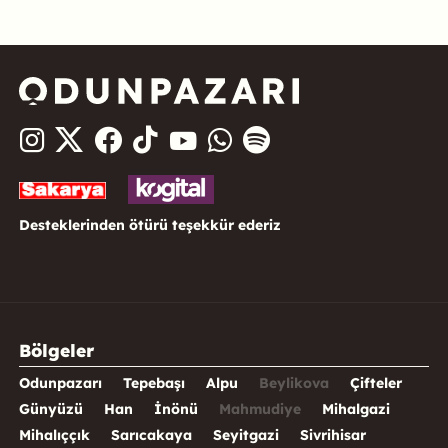
Desteklerinden ötürü teşekkür ederiz
Bölgeler
Odunpazarı
Tepebaşı
Alpu
Beylikova
Çifteler
Günyüzü
Han
İnönü
Mahmudiye
Mihalgazi
Mihalıççık
Sarıcakaya
Seyitgazi
Sivrihisar