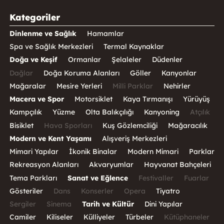
Kategoriler
Dinlenme ve Sağlık
Hamamlar
Spa ve Sağlık Merkezleri
Termal Kaynaklar
Doğa ve Keşif
Ormanlar
Şelaleler
Düdenler
Dağlar
Doğa Koruma Alanları
Göller
Kanyonlar
Mağaralar
Mesire Yerleri
Milli Parklar
Nehirler
Macera ve Spor
Motorsiklet
Kaya Tırmanışı
Yürüyüş
Kampçılık
Yüzme
Olta Balıkçılığı
Kanyoning
Atçılık
Bisiklet
Hava Sporları
Kuş Gözlemciliği
Mağaracılık
Modern ve Kent Yaşamı
Alışveriş Merkezleri
Mimari Yapılar
İkonik Binalar
Modern Mimari
Parklar
Rekreasyon Alanları
Akvaryumlar
Hayvanat Bahçeleri
Tema Parkları
Sanat ve Eğlence
Festivaller
Fuarlar
Gösteriler
Dans
Konserler
Opera
Tiyatro
Sergiler
Sinema
Tarih ve Kültür
Dini Yapılar
Camiler
Kiliseler
Külliyeler
Türbeler
Kütüphaneler