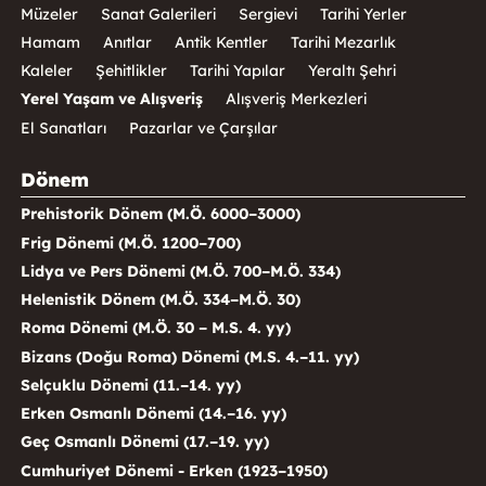
Müzeler
Sanat Galerileri
Sergievi
Tarihi Yerler
Hamam
Anıtlar
Antik Kentler
Tarihi Mezarlık
Kaleler
Şehitlikler
Tarihi Yapılar
Yeraltı Şehri
Yerel Yaşam ve Alışveriş
Alışveriş Merkezleri
El Sanatları
Pazarlar ve Çarşılar
Dönem
Prehistorik Dönem (M.Ö. 6000–3000)
Frig Dönemi (M.Ö. 1200–700)
Lidya ve Pers Dönemi (M.Ö. 700–M.Ö. 334)
Helenistik Dönem (M.Ö. 334–M.Ö. 30)
Roma Dönemi (M.Ö. 30 – M.S. 4. yy)
Bizans (Doğu Roma) Dönemi (M.S. 4.–11. yy)
Selçuklu Dönemi (11.–14. yy)
Erken Osmanlı Dönemi (14.–16. yy)
Geç Osmanlı Dönemi (17.–19. yy)
Cumhuriyet Dönemi - Erken (1923–1950)