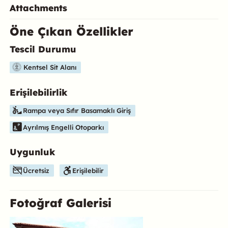
Attachments
Öne Çıkan Özellikler
Tescil Durumu
Bu mekanın öne çıkan özelliklerini aşağıda bulabilirsiniz.
Kentsel Sit Alanı
Erişilebilirlik
Rampa veya Sıfır Basamaklı Giriş
Ayrılmış Engelli Otoparkı
Uygunluk
Ücretsiz
Erişilebilir
Fotoğraf Galerisi