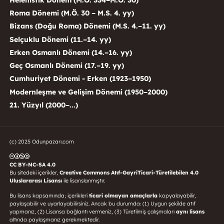
Roma Dönemi (M.Ö. 30 – M.S. 4. yy)
Bizans (Doğu Roma) Dönemi (M.S. 4.–11. yy)
Selçuklu Dönemi (11.–14. yy)
Erken Osmanlı Dönemi (14.–16. yy)
Geç Osmanlı Dönemi (17.–19. yy)
Cumhuriyet Dönemi - Erken (1923–1950)
Modernleşme ve Gelişim Dönemi (1950–2000)
21. Yüzyıl (2000–...)
(c) 2025 Odunpazarı.com
CC BY-NC-SA 4.0
Bu sitedeki içerikler,
Creative Commons Atıf-GayriTicari-Türetilebilen 4.0
Uluslararası Lisansı
ile lisanslanmıştır.
Bu lisans kapsamında; içerikleri
ticari olmayan amaçlarla
kopyalayabilir,
paylaşabilir ve uyarlayabilirsiniz. Ancak bu durumda: (1) Uygun şekilde atıf
yapmanız, (2) Lisansa bağlantı vermeniz, (3) Türetilmiş çalışmaları
aynı lisans
altında paylaşmanız gerekmektedir.