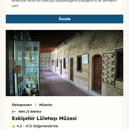
evleriyle tarihi bir dokuyu soluyacağınız Eskişehir'in ilk yerleşim
yeri.
İncele
Odunpazarı
Müzeler
60m./2 dakika
Eskişehir Lületaşı Müzesi
4.2 - 472 Değerlendirme