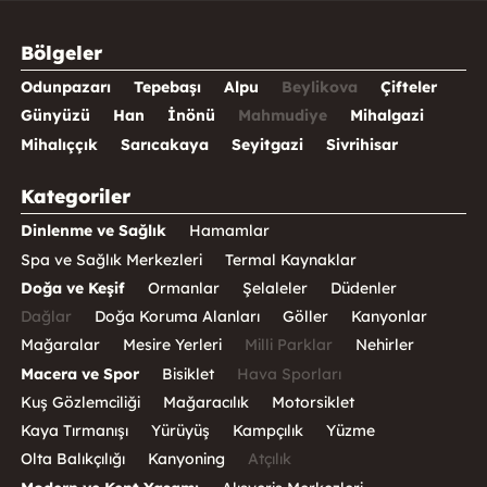
Bölgeler
Odunpazarı
Tepebaşı
Alpu
Beylikova
Çifteler
Günyüzü
Han
İnönü
Mahmudiye
Mihalgazi
Mihalıççık
Sarıcakaya
Seyitgazi
Sivrihisar
Kategoriler
Dinlenme ve Sağlık
Hamamlar
Spa ve Sağlık Merkezleri
Termal Kaynaklar
Doğa ve Keşif
Ormanlar
Şelaleler
Düdenler
Dağlar
Doğa Koruma Alanları
Göller
Kanyonlar
Mağaralar
Mesire Yerleri
Milli Parklar
Nehirler
Macera ve Spor
Bisiklet
Hava Sporları
Kuş Gözlemciliği
Mağaracılık
Motorsiklet
Kaya Tırmanışı
Yürüyüş
Kampçılık
Yüzme
Olta Balıkçılığı
Kanyoning
Atçılık