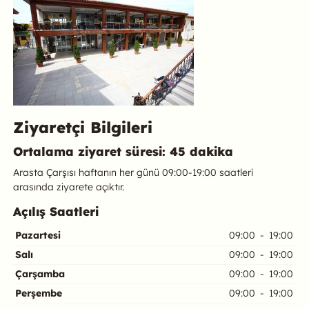
Ziyaretçi Bilgileri
Ortalama ziyaret süresi: 45 dakika
Arasta Çarşısı haftanın her günü 09:00-19:00 saatleri
arasında ziyarete açıktır.
Açılış Saatleri
Pazartesi
09:00
-
19:00
Salı
09:00
-
19:00
Çarşamba
09:00
-
19:00
Perşembe
09:00
-
19:00