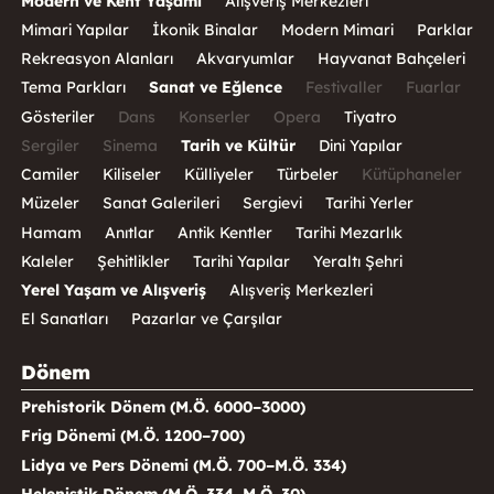
Modern ve Kent Yaşamı
Alışveriş Merkezleri
Mimari Yapılar
İkonik Binalar
Modern Mimari
Parklar
Rekreasyon Alanları
Akvaryumlar
Hayvanat Bahçeleri
Tema Parkları
Sanat ve Eğlence
Festivaller
Fuarlar
Gösteriler
Dans
Konserler
Opera
Tiyatro
Sergiler
Sinema
Tarih ve Kültür
Dini Yapılar
Camiler
Kiliseler
Külliyeler
Türbeler
Kütüphaneler
Müzeler
Sanat Galerileri
Sergievi
Tarihi Yerler
Hamam
Anıtlar
Antik Kentler
Tarihi Mezarlık
Kaleler
Şehitlikler
Tarihi Yapılar
Yeraltı Şehri
Yerel Yaşam ve Alışveriş
Alışveriş Merkezleri
El Sanatları
Pazarlar ve Çarşılar
Dönem
Prehistorik Dönem (M.Ö. 6000–3000)
Frig Dönemi (M.Ö. 1200–700)
Lidya ve Pers Dönemi (M.Ö. 700–M.Ö. 334)
Helenistik Dönem (M.Ö. 334–M.Ö. 30)