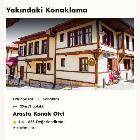
Yakındaki Konaklama
Odunpazarı
Konaklar
25m./1 dakika
Arasta Konak Otel
4.4 - 863 Değerlendirme
Attachments