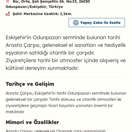
No:, Orta, Şeh Şemşettin Sk. No:15, 26030
Odunpazarı/Eskişehir, Türkiye
Şehir Merkezine Uzaklık: 1,1km.
Yapay Zeka ile özetle
Eskişehir'in Odunpazarı semtinde bulunan tarihi
Arasta Çarşısı, geleneksel el sanatları ve hediyelik
eşyaların satıldığı otantik bir çarşıdır.
Ziyaretçilere tarihi bir atmosfer içinde alışveriş ve
kültürel deneyim sunmaktadır.
Arasta Çarşısı Hakkında
Tarihçe ve Gelişim
Arasta Çarşısı, Eskişehir'in tarihi Odunpazarı semtinde bulunan
geleneksel bir çarşıdır. Tarihi dokusu ve otantik atmosferi ile
ziyaretçilere geçmişin ticari hayatını yansıtan önemli bir
mekândır.
Mimari ve Özellikler
Arasta Çarşısı, geleneksel Osmanlı çarşı mimarisinin