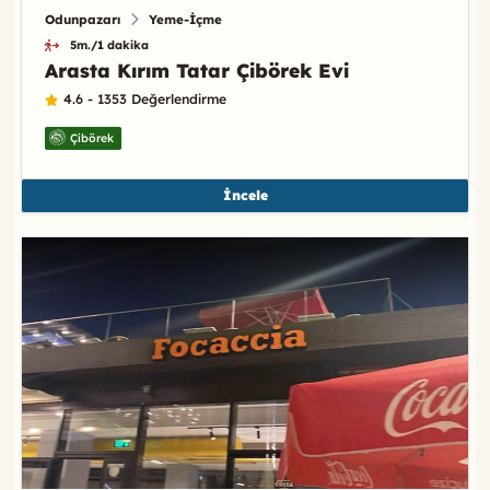
Odunpazarı
Yeme-İçme
5m./1 dakika
Arasta Kırım Tatar Çibörek Evi
4.6 - 1353 Değerlendirme
Çibörek
İncele