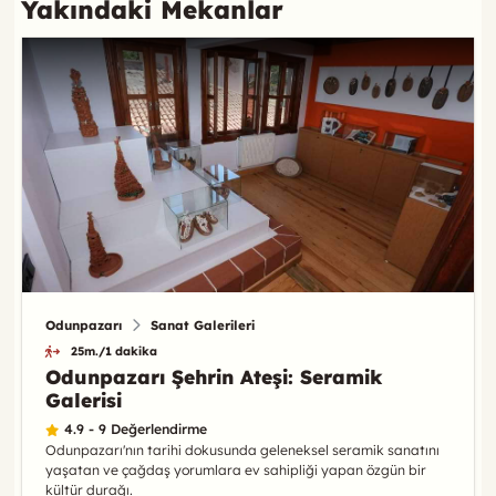
Yakındaki Mekanlar
Odunpazarı
Sanat Galerileri
25m./1 dakika
Odunpazarı Şehrin Ateşi: Seramik
Galerisi
4.9 - 9 Değerlendirme
Odunpazarı'nın tarihi dokusunda geleneksel seramik sanatını
yaşatan ve çağdaş yorumlara ev sahipliği yapan özgün bir
kültür durağı.