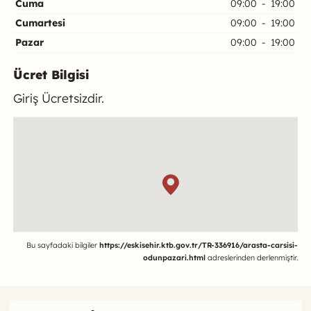
Cuma
09:00
-
19:00
Cumartesi
09:00
-
19:00
Pazar
09:00
-
19:00
Ücret Bilgisi
Giriş Ücretsizdir.
Konum
Referans
Bu sayfadaki bilgiler
https://eskisehir.ktb.gov.tr/TR-336916/arasta-carsisi-
odunpazari.html
adreslerinden derlenmiştir.