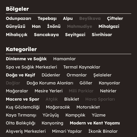
Bölgeler
Odunpazarı
Tepebaşı
Alpu
Beylikova
Çifteler
Günyüzü
Han
İnönü
Mahmudiye
Mihalgazi
Mihalıççık
Sarıcakaya
Seyitgazi
Sivrihisar
Kategoriler
Dinlenme ve Sağlık
Hamamlar
Spa ve Sağlık Merkezleri
Termal Kaynaklar
Doğa ve Keşif
Düdenler
Ormanlar
Şelaleler
Dağlar
Doğa Koruma Alanları
Göller
Kanyonlar
Mağaralar
Mesire Yerleri
Milli Parklar
Nehirler
Macera ve Spor
Atçılık
Bisiklet
Hava Sporları
Kuş Gözlemciliği
Mağaracılık
Motorsiklet
Kaya Tırmanışı
Yürüyüş
Kampçılık
Yüzme
Olta Balıkçılığı
Kanyoning
Modern ve Kent Yaşamı
Alışveriş Merkezleri
Mimari Yapılar
İkonik Binalar