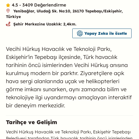
4.5 - 3409 Değerlendirme
Yenibağlar, Uludağ Sk. No:10, 26170 Tepebaşı/Eskişehir,
Türkiye
Şehir Merkezine Uzaklık: 2,4km.
Yapay Zeka ile özetle
Vecihi Hürkuş Havacılık ve Teknoloji Parkı,
Eskişehir'in Tepebaşı ilçesinde, Türk havacılık
tarihinin öncü isimlerinden Vecihi Hürkuş anısına
kurulmuş modern bir parktır. Ziyaretçilere açık
hava sergi alanlarında uçak ve helikopterleri
görme imkanı sunarken, aynı zamanda bilim ve
teknolojiye ilgi uyandırmayı amaçlayan interaktif
bir deneyim merkezidir.
Vecihi Hürkuş Havacılık ve Teknoloj
Tarihçe ve Gelişim
Vecihi Hürkuş Havacılık ve Teknoloji Parkı, Eskişehir Tepebaşı
Belediyesi tarafından Türk havacılık tarihinin öncü isimlerinden