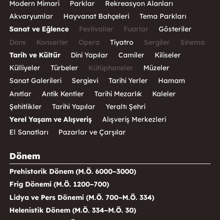
Modern Mimari
Parklar
Rekreasyon Alanları
Akvaryumlar
Hayvanat Bahçeleri
Tema Parkları
Sanat ve Eğlence
Festivaller
Fuarlar
Gösteriler
Dans
Konserler
Opera
Tiyatro
Sergiler
Sinema
Tarih ve Kültür
Dini Yapılar
Camiler
Kiliseler
Külliyeler
Türbeler
Kütüphaneler
Müzeler
Sanat Galerileri
Sergievi
Tarihi Yerler
Hamam
Anıtlar
Antik Kentler
Tarihi Mezarlık
Kaleler
Şehitlikler
Tarihi Yapılar
Yeraltı Şehri
Yerel Yaşam ve Alışveriş
Alışveriş Merkezleri
El Sanatları
Pazarlar ve Çarşılar
Dönem
Prehistorik Dönem (M.Ö. 6000–3000)
Frig Dönemi (M.Ö. 1200–700)
Lidya ve Pers Dönemi (M.Ö. 700–M.Ö. 334)
Helenistik Dönem (M.Ö. 334–M.Ö. 30)