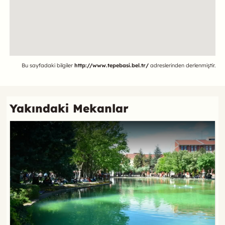
Referans
Bu sayfadaki bilgiler
http://www.tepebasi.bel.tr/
adreslerinden derlenmiştir.
Yakındaki Mekanlar