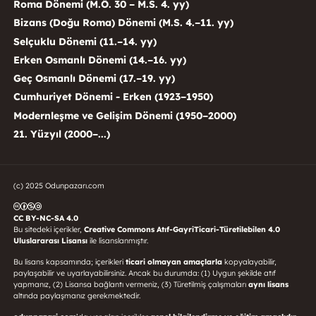
Roma Dönemi (M.Ö. 30 – M.S. 4. yy)
Bizans (Doğu Roma) Dönemi (M.S. 4.–11. yy)
Selçuklu Dönemi (11.–14. yy)
Erken Osmanlı Dönemi (14.–16. yy)
Geç Osmanlı Dönemi (17.–19. yy)
Cumhuriyet Dönemi - Erken (1923–1950)
Modernleşme ve Gelişim Dönemi (1950–2000)
21. Yüzyıl (2000–...)
(c) 2025 Odunpazarı.com
CC BY-NC-SA 4.0
Bu sitedeki içerikler,
Creative Commons Atıf-GayriTicari-Türetilebilen 4.0
Uluslararası Lisansı
ile lisanslanmıştır.
Bu lisans kapsamında; içerikleri
ticari olmayan amaçlarla
kopyalayabilir,
paylaşabilir ve uyarlayabilirsiniz. Ancak bu durumda: (1) Uygun şekilde atıf
yapmanız, (2) Lisansa bağlantı vermeniz, (3) Türetilmiş çalışmaları
aynı lisans
altında paylaşmanız gerekmektedir.