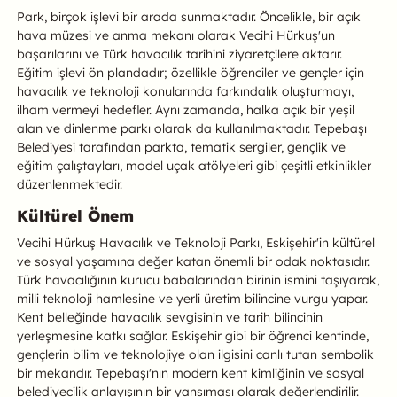
Park, birçok işlevi bir arada sunmaktadır. Öncelikle, bir açık
hava müzesi ve anma mekanı olarak Vecihi Hürkuş'un
başarılarını ve Türk havacılık tarihini ziyaretçilere aktarır.
Eğitim işlevi ön plandadır; özellikle öğrenciler ve gençler için
havacılık ve teknoloji konularında farkındalık oluşturmayı,
ilham vermeyi hedefler. Aynı zamanda, halka açık bir yeşil
alan ve dinlenme parkı olarak da kullanılmaktadır. Tepebaşı
Belediyesi tarafından parkta, tematik sergiler, gençlik ve
eğitim çalıştayları, model uçak atölyeleri gibi çeşitli etkinlikler
düzenlenmektedir.
Kültürel Önem
Vecihi Hürkuş Havacılık ve Teknoloji Parkı, Eskişehir'in kültürel
ve sosyal yaşamına değer katan önemli bir odak noktasıdır.
Türk havacılığının kurucu babalarından birinin ismini taşıyarak,
milli teknoloji hamlesine ve yerli üretim bilincine vurgu yapar.
Kent belleğinde havacılık sevgisinin ve tarih bilincinin
yerleşmesine katkı sağlar. Eskişehir gibi bir öğrenci kentinde,
gençlerin bilim ve teknolojiye olan ilgisini canlı tutan sembolik
bir mekandır. Tepebaşı'nın modern kent kimliğinin ve sosyal
belediyecilik anlayışının bir yansıması olarak değerlendirilir.