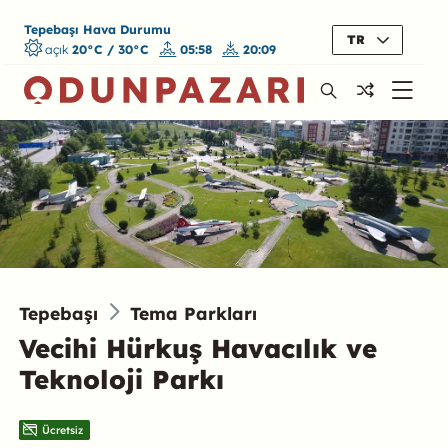
Tepebaşı Hava Durumu
TR
açık
20°C / 30°C
05:58
20:09
Tepebaşı
Tema Parkları
Vecihi Hürkuş Havacılık ve
Teknoloji Parkı
Ücretsiz