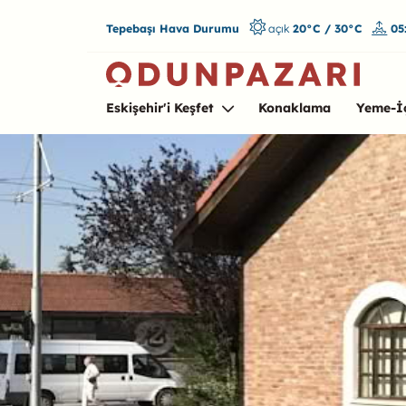
Tepebaşı Hava Durumu
açık
20°C / 30°C
05
Eskişehir'i Keşfet
Konaklama
Yeme-İ