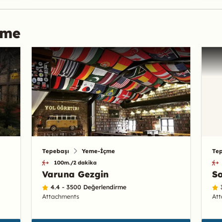
çme
Tepebaşı
Yeme-İçme
Te
100m./2 dakika
Varuna Gezgin
So
4.4 - 3500 Değerlendirme
Attachments
At