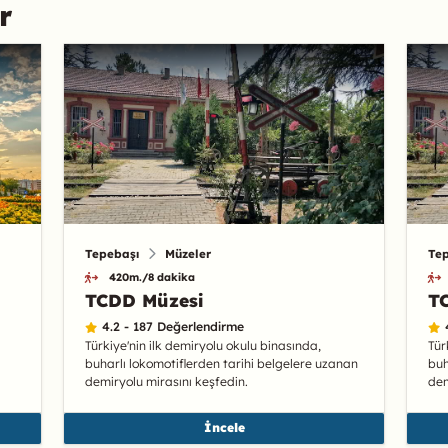
r
Tepebaşı
Müzeler
Te
420m./8 dakika
TCDD Müzesi
T
4.2 - 187 Değerlendirme
Türkiye'nin ilk demiryolu okulu binasında,
Tür
buharlı lokomotiflerden tarihi belgelere uzanan
buh
demiryolu mirasını keşfedin.
dem
İncele