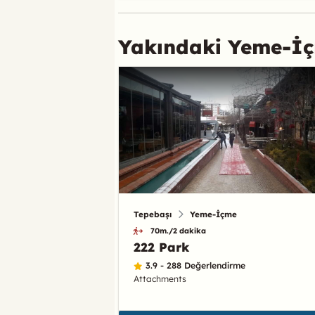
Yakındaki Yeme-İ
Tepebaşı
Yeme-İçme
70m./2 dakika
222 Park
3.9 - 288 Değerlendirme
Attachments