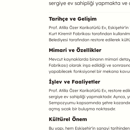
sergiye ev sahipliği yapmakta ve ç
Prof. Atilla Özer K
Tarihçe ve Gelişim
Prof. Atilla Özer Karikatürlü Ev, Eskişehir'
Kurt Kiremit Fabrikası tarafından kullanılmı
Belediyesi tarafından restore edilerek kültü
Mimari ve Özellikler
Mevcut kaynaklarda binanın mimari detayları
Fabrikası) olarak inşa edildiği ve sonrasın
yapabilecek fonksiyonel bir mekana kavuş
İşlev ve Faaliyetler
Prof. Atilla Özer Karikatürlü Ev, restore e
sergiye ev sahipliği yapmaktadır. Ayrıca, y
Sempozyumu kapsamında şehre kazandırılan
açmış sıcak bir buluşma noktasıdır.
Kültürel Önem
Bu yapı, hem Eskişehir'in sanayi tarihind