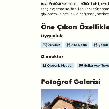
taşır. Endüstriyel mirasın kültürel bir işle
zenginleştirmekte, özellikle karikatür sa
gibi önemli bir etkinlikle bağlantısı, merke
Öne Çıkan Özellikl
Uygunluk
Bu mekanın öne çıkan özelliklerini aşağıda b
Ücretsiz
Aile Dostu
Çocuk
Olanaklar
Otopark Mevcut
Halka Açık Tuva
Fotoğraf Galerisi