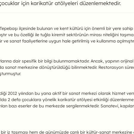
ocuklar için karikatür atölyeleri düzenlemektedir.
arikatürlü Ev Hakkında
in Tepebaşı ilçesinde bulunan ve kent kültürü için önemli bir yere sahip
ştır ve bu özelliği ile tuğla kiremit sektörünün mirası niteliğini taşım
r ve sanat faaliyetlerine uygun hale getirilmiş ve kullanıma açılmıştır
na dair spesifik bir bilgi bulunmamaktadır. Ancak, yapının orijinal o
da sanat merkezine dönüştürüldüğü bilinmektedir. Restorasyon süreci,
turmuştur.
dildiği 2012 yılından bu yana aktif bir sanat merkezi olarak hizmet v
ılda 2 defa çocuklara yönelik karikatür atölyesi etkinliği düzenlenme
 bazı eserler de bu merkezde sergilenmektedir. Sanatevi, kapıların
en bir iz taşıması hem de günümüzde canlı bir kültür-sanat merkez