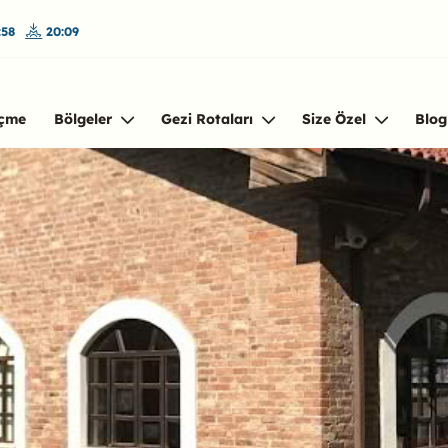
:58
20:09
çme
Bölgeler
Gezi Rotaları
Size Özel
Blog