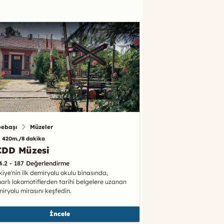
pebaşı
Müzeler
420m./8 dakika
CDD Müzesi
4.2 - 187 Değerlendirme
kiye'nin ilk demiryolu okulu binasında,
arlı lokomotiflerden tarihi belgelere uzanan
iryolu mirasını keşfedin.
İncele