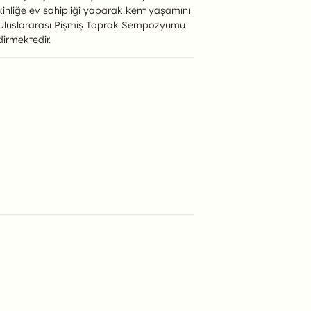
 etkinliğe ev sahipliği yaparak kent yaşamını
r. Uluslararası Pişmiş Toprak Sempozyumu
dirmektedir.