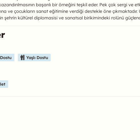
ve kazandırılmasının başarılı bir örneğini teşkil eder. Pek çok sergi ve
natına ve çocukların sanat eğitimine verdiği destekle öne çıkmaktadı
zin şehrin kültürel diplomasisi ve sanatsal birikimindeki rolünü güçlen
er
ulabilirsiniz.
 Dostu
Yaşlı Dostu
let