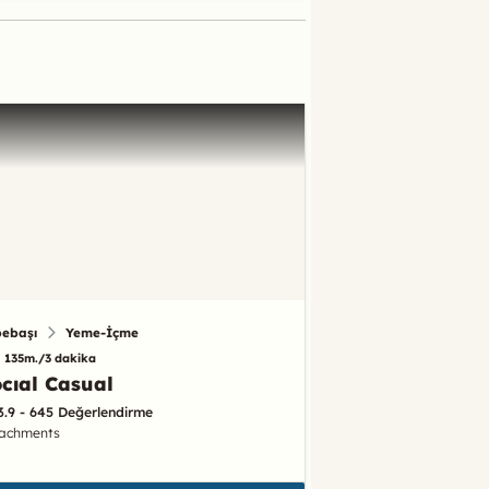
pebaşı
Yeme-İçme
135m./3 dakika
cıal Casual
3.9 - 645 Değerlendirme
tachments