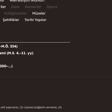
lar
Rekreasyon Alanları
iler
Dans
Konserler
Opera
Kütüphaneler
Müzeler
Şehitlikler
Tarihi Yapılar
–M.Ö. 334)
i (M.S. 4.–11. yy)
000–...)
 atıf yapmanız, (2) Lisansa bağlantı vermeniz, (3)