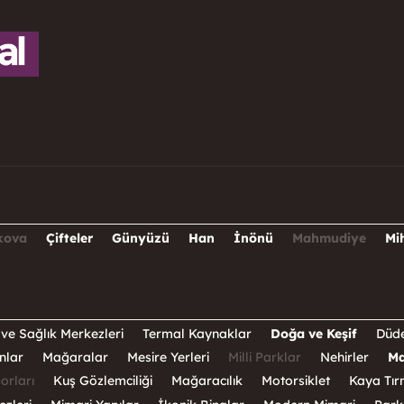
kova
Çifteler
Günyüzü
Han
İnönü
Mahmudiye
Mi
ve Sağlık Merkezleri
Termal Kaynaklar
Doğa ve Keşif
Düde
nlar
Mağaralar
Mesire Yerleri
Milli Parklar
Nehirler
Ma
orları
Kuş Gözlemciliği
Mağaracılık
Motorsiklet
Kaya Tır