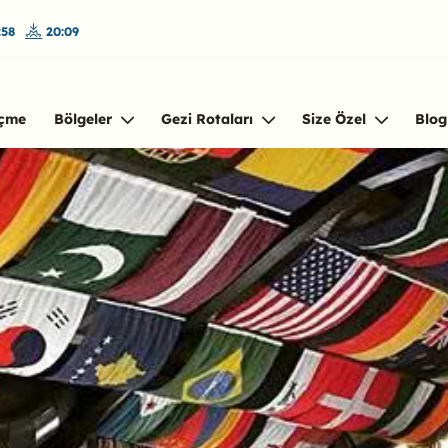
:58
20:09
çme
Bölgeler
Gezi Rotaları
Size Özel
Blog