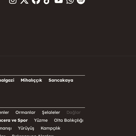
halgazi
Mihalıççık
Sarıcakaya
nler
Ormanlar
Şelaleler
Dağlar
cera ve Spor
Yüzme
Olta Balıkçılığı
manışı
Yürüyüş
Kampçılık