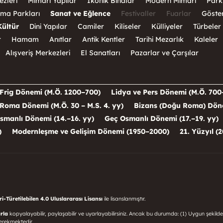
ezleri
Mimari Yapılar
İkonik Binalar
Modern Mimari
Park
ma Parkları
Sanat ve Eğlence
Festivaller
Fuarlar
Göster
Kültür
Dini Yapılar
Camiler
Kiliseler
Külliyeler
Türbeler
r
Hamam
Anıtlar
Antik Kentler
Tarihi Mezarlık
Kaleler
Alışveriş Merkezleri
El Sanatları
Pazarlar ve Çarşılar
Frig Dönemi (M.Ö. 1200–700)
Lidya ve Pers Dönemi (M.Ö. 700
Roma Dönemi (M.Ö. 30 – M.S. 4. yy)
Bizans (Doğu Roma) Dönem
smanlı Dönemi (14.–16. yy)
Geç Osmanlı Dönemi (17.–19. yy)
)
Modernleşme ve Gelişim Dönemi (1950–2000)
21. Yüzyıl (2
-Türetilebilen 4.0 Uluslararası Lisansı
ile lisanslanmıştır.
rla
kopyalayabilir, paylaşabilir ve uyarlayabilirsiniz. Ancak bu durumda: (1) Uygun şekilde
erekmektedir.