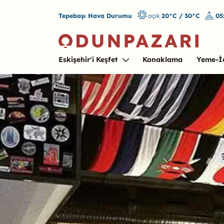
Tepebaşı Hava Durumu
açık
20°C / 30°C
05
Eskişehir'i Keşfet
Konaklama
Yeme-İ