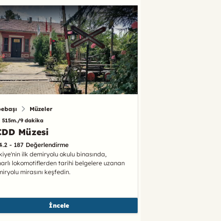
pebaşı
Müzeler
515m./9 dakika
CDD Müzesi
4.2 - 187 Değerlendirme
kiye'nin ilk demiryolu okulu binasında,
arlı lokomotiflerden tarihi belgelere uzanan
iryolu mirasını keşfedin.
İncele