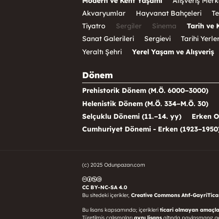
Modern ve Kent Yaşamı
Alışveriş Merk
Akvaryumlar
Hayvanat Bahçeleri
Te
Tiyatro
Sergiler
Sinema
Tarih ve 
Sanat Galerileri
Sergievi
Tarihi Yerle
Yeraltı Şehri
Yerel Yaşam ve Alışveriş
Dönem
Prehistorik Dönem (M.Ö. 6000–3000)
Helenistik Dönem (M.Ö. 334–M.Ö. 30)
Selçuklu Dönemi (11.–14. yy)
Erken O
Cumhuriyet Dönemi - Erken (1923–1950
(c) 2025 Odunpazarı.com
CC BY-NC-SA 4.0
Bu sitedeki içerikler,
Creative Commons Atıf-GayriTicari
Bu lisans kapsamında; içerikleri
ticari olmayan amaçla
Türetilmiş çalışmaları
aynı lisans
altında paylaşmanız g