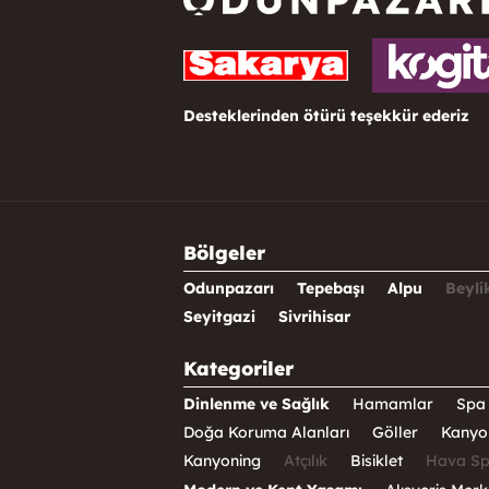
Desteklerinden ötürü teşekkür ederiz
Bölgeler
Odunpazarı
Tepebaşı
Alpu
Beyli
Seyitgazi
Sivrihisar
Kategoriler
Dinlenme ve Sağlık
Hamamlar
Spa 
Doğa Koruma Alanları
Göller
Kanyo
Kanyoning
Atçılık
Bisiklet
Hava Sp