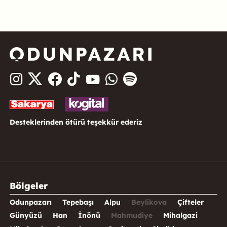
Desteklerinden ötürü teşekkür ederiz
Bölgeler
Odunpazarı
Tepebaşı
Alpu
Beylikova
Çifteler
Günyüzü
Han
İnönü
Mahmudiye
Mihalgazi