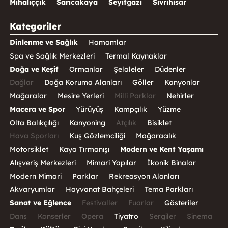
Mihalıççık
Sarıcakaya
Seyitgazi
Sivrihisar
Kategoriler
Dinlenme ve Sağlık
Hamamlar
Spa ve Sağlık Merkezleri
Termal Kaynaklar
Doğa ve Keşif
Ormanlar
Şelaleler
Düdenler
Dağlar
Doğa Koruma Alanları
Göller
Kanyonlar
Mağaralar
Mesire Yerleri
Milli Parklar
Nehirler
Macera ve Spor
Yürüyüş
Kampçılık
Yüzme
Olta Balıkçılığı
Kanyoning
Atçılık
Bisiklet
Hava Sporları
Kuş Gözlemciliği
Mağaracılık
Motorsiklet
Kaya Tırmanışı
Modern ve Kent Yaşamı
Alışveriş Merkezleri
Mimari Yapılar
İkonik Binalar
Modern Mimari
Parklar
Rekreasyon Alanları
Akvaryumlar
Hayvanat Bahçeleri
Tema Parkları
Sanat ve Eğlence
Festivaller
Fuarlar
Gösteriler
Dans
Konserler
Opera
Tiyatro
Sergiler
Sinema