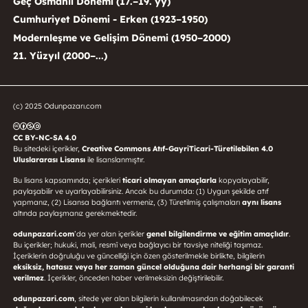
Geç Osmanlı Dönemi (17.–19. yy)
Cumhuriyet Dönemi - Erken (1923–1950)
Modernleşme ve Gelişim Dönemi (1950–2000)
21. Yüzyıl (2000–...)
(c) 2025 Odunpazarı.com
CC BY-NC-SA 4.0
Bu sitedeki içerikler,
Creative Commons Atıf-GayriTicari-Türetilebilen 4.0
Uluslararası Lisansı
ile lisanslanmıştır.
Bu lisans kapsamında; içerikleri
ticari olmayan amaçlarla
kopyalayabilir,
paylaşabilir ve uyarlayabilirsiniz. Ancak bu durumda: (1) Uygun şekilde atıf
yapmanız, (2) Lisansa bağlantı vermeniz, (3) Türetilmiş çalışmaları
aynı lisans
altında paylaşmanız gerekmektedir.
odunpazari.com
’da yer alan içerikler
genel bilgilendirme ve eğitim amaçlıdır
.
Bu içerikler; hukuki, mali, resmî veya bağlayıcı bir tavsiye niteliği taşımaz.
İçeriklerin doğruluğu ve güncelliği için özen gösterilmekle birlikte, bilgilerin
eksiksiz, hatasız veya her zaman güncel olduğuna dair herhangi bir garanti
verilmez
. İçerikler, önceden haber verilmeksizin değiştirilebilir.
odunpazari.com
, sitede yer alan bilgilerin kullanılmasından doğabilecek