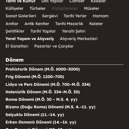
Tarih ve Kültür
Dini Yapılar
Camiler
Kiliseler
Külliyeler
Türbeler
Kütüphaneler
Müzeler
Sanat Galerileri
Sergievi
Tarihi Yerler
Hamam
Anıtlar
Antik Kentler
Tarihi Mezarlık
Kaleler
Şehitlikler
Tarihi Yapılar
Yeraltı Şehri
Yerel Yaşam ve Alışveriş
Alışveriş Merkezleri
El Sanatları
Pazarlar ve Çarşılar
Dönem
Prehistorik Dönem (M.Ö. 6000–3000)
Frig Dönemi (M.Ö. 1200–700)
Lidya ve Pers Dönemi (M.Ö. 700–M.Ö. 334)
Helenistik Dönem (M.Ö. 334–M.Ö. 30)
Roma Dönemi (M.Ö. 30 – M.S. 4. yy)
Bizans (Doğu Roma) Dönemi (M.S. 4.–11. yy)
Selçuklu Dönemi (11.–14. yy)
Erken Osmanlı Dönemi (14.–16. yy)