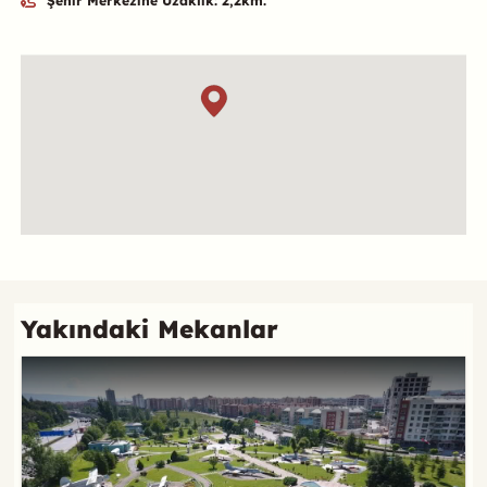
Şehir Merkezine Uzaklık: 2,2km.
Özet
Konum
Referans
Yakındaki Mekanlar