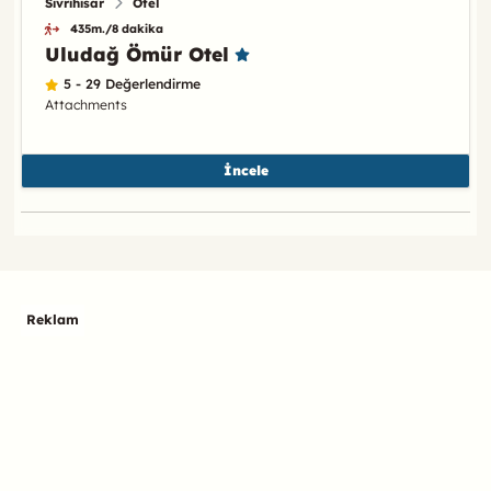
Sivrihisar
Otel
435m./8 dakika
Uludağ Ömür Otel
5 - 29 Değerlendirme
Attachments
İncele
Reklam