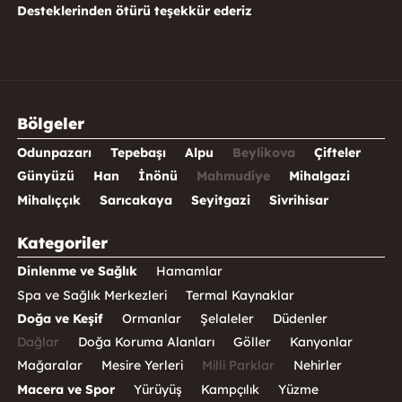
Desteklerinden ötürü teşekkür ederiz
Bölgeler
Odunpazarı
Tepebaşı
Alpu
Beylikova
Çifteler
Günyüzü
Han
İnönü
Mahmudiye
Mihalgazi
Mihalıççık
Sarıcakaya
Seyitgazi
Sivrihisar
Kategoriler
Dinlenme ve Sağlık
Hamamlar
Spa ve Sağlık Merkezleri
Termal Kaynaklar
Doğa ve Keşif
Ormanlar
Şelaleler
Düdenler
Dağlar
Doğa Koruma Alanları
Göller
Kanyonlar
Mağaralar
Mesire Yerleri
Milli Parklar
Nehirler
Macera ve Spor
Yürüyüş
Kampçılık
Yüzme