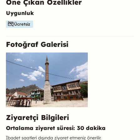
Öne Çıkan Özellikler
Uygunluk
Bu mekanın öne çıkan özelliklerini aşağıda bulabilirsiniz.
Ücretsiz
Fotoğraf Galerisi
Ziyaretçi Bilgileri
Ortalama ziyaret süresi: 30 dakika
İbadet saatleri dışında ziyaret etmeniz önerilir.