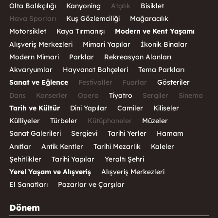
Olta Balıkçılığı
Kanyoning
Atçılık
Bisiklet
Hava Sporları
Kuş Gözlemciliği
Mağaracılık
Motorsiklet
Kaya Tırmanışı
Modern ve Kent Yaşamı
Alışveriş Merkezleri
Mimari Yapılar
İkonik Binalar
Modern Mimari
Parklar
Rekreasyon Alanları
Akvaryumlar
Hayvanat Bahçeleri
Tema Parkları
Sanat ve Eğlence
Festivaller
Fuarlar
Gösteriler
Dans
Konserler
Opera
Tiyatro
Sergiler
Sinema
Tarih ve Kültür
Dini Yapılar
Camiler
Kiliseler
Külliyeler
Türbeler
Kütüphaneler
Müzeler
Sanat Galerileri
Sergievi
Tarihi Yerler
Hamam
Anıtlar
Antik Kentler
Tarihi Mezarlık
Kaleler
Şehitlikler
Tarihi Yapılar
Yeraltı Şehri
Yerel Yaşam ve Alışveriş
Alışveriş Merkezleri
El Sanatları
Pazarlar ve Çarşılar
Dönem