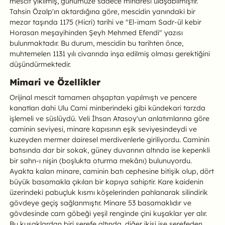
mescit yıkılmış, günümüze sadece minaresi ulaşabilmiştir.
Tahsin Özalp'ın aktardığına göre, mescidin yanındaki bir
mezar taşında 1175 (Hicri) tarihi ve "El-imam Sadr-ül kebir
Horasan meşayihinden Şeyh Mehmed Efendi" yazısı
bulunmaktadır. Bu durum, mescidin bu tarihten önce,
muhtemelen 1131 yılı civarında inşa edilmiş olması gerektiğini
düşündürmektedir.
Mimari ve Özellikler
Orijinal mescit tamamen ahşaptan yapılmıştı ve pencere
kanatları dahi Ulu Cami minberindeki gibi kündekari tarzda
işlemeli ve süslüydü. Veli İhsan Atasoy'un anlatımlarına göre
caminin seviyesi, minare kapısının eşik seviyesindeydi ve
kuzeyden mermer dairesel merdivenlerle giriliyordu. Caminin
batısında dar bir sokak, güney duvarının altında ise kepenkli
bir sahn-ı nişin (boşlukta oturma mekânı) bulunuyordu.
Ayakta kalan minare, caminin batı cephesine bitişik olup, dört
büyük basamakla çıkılan bir kapıya sahiptir. Kare kaidenin
üzerindeki pabuçluk kısmı köşelerinden pahlanarak silindirik
gövdeye geçiş sağlanmıştır. Minare 53 basamaklıdır ve
gövdesinde cam göbeği yeşil renginde çini kuşaklar yer alır.
Bu kuşaklardan biri şerefe altında, diğer ikisi ise şerefeden