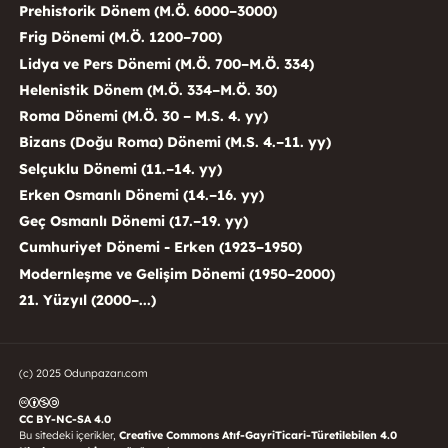
Prehistorik Dönem (M.Ö. 6000–3000)
Frig Dönemi (M.Ö. 1200–700)
Lidya ve Pers Dönemi (M.Ö. 700–M.Ö. 334)
Helenistik Dönem (M.Ö. 334–M.Ö. 30)
Roma Dönemi (M.Ö. 30 – M.S. 4. yy)
Bizans (Doğu Roma) Dönemi (M.S. 4.–11. yy)
Selçuklu Dönemi (11.–14. yy)
Erken Osmanlı Dönemi (14.–16. yy)
Geç Osmanlı Dönemi (17.–19. yy)
Cumhuriyet Dönemi - Erken (1923–1950)
Modernleşme ve Gelişim Dönemi (1950–2000)
21. Yüzyıl (2000–...)
(c) 2025 Odunpazarı.com
CC BY-NC-SA 4.0
Bu sitedeki içerikler,
Creative Commons Atıf-GayriTicari-Türetilebilen 4.0