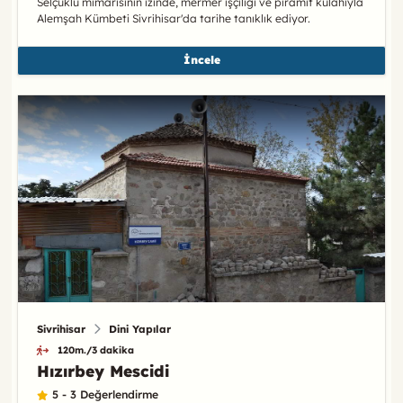
Selçuklu mimarisinin izinde, mermer işçiliği ve piramit külahıyla
Alemşah Kümbeti Sivrihisar'da tarihe tanıklık ediyor.
İncele
Sivrihisar
Dini Yapılar
120m./3 dakika
Hızırbey Mescidi
5 - 3 Değerlendirme