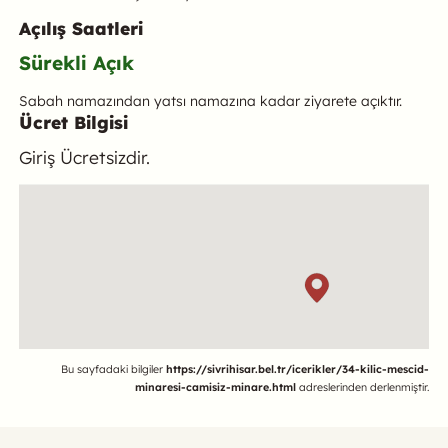
Açılış Saatleri
Sürekli Açık
Sabah namazından yatsı namazına kadar ziyarete açıktır.
Ücret Bilgisi
Giriş Ücretsizdir.
Konum
Referans
Bu sayfadaki bilgiler
https://sivrihisar.bel.tr/icerikler/34-kilic-mescid-
minaresi-camisiz-minare.html
adreslerinden derlenmiştir.