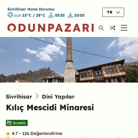
Sivrihisar Hava Durumu
TR
açık
23°C / 28°C
05:55
20:05
Sivrihisar
Dini Yapılar
Kılıç Mescidi Minaresi
Ücretsiz
4.7 - 126 Değerlendirme