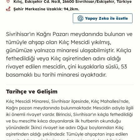
Kılıç, Eskişehir Cd. No:8, 26600 Sivrihisar/Eskişehir, Türkiye
Şehir Merkezine Uzaklık: 94,2km.
Yapay Zeka ile özetle
Sivrihisar'ın Kağnı Pazarı meydanında bulunan ve
tümüyle ahşap olan Kılıç Mescidi yıkılmış,
günümüze yalnızca minaresi ulaşabilmiştir. Kılıçla
fethedildiği veya Kılıç aşiretinden adını aldığı
rivayet edilen mescidin, çini kuşaklarla süslü, 53
basamaklı bu tarihi minaresi ayaktadır.
Kılıç Mescidi Minaresi Hakkında
Tarihçe ve Gelişim
Kılıç Mescidi Minaresi, Sivrihisar ilçesinde, Kılıç Mahallesi'nde,
Kağnı pazarı meydanında bulunmaktadır. Mescidin adıyla ilgili
iki önemli rivayet vardır. Birincisi, Sivrihisar'ın kılıçla fethedildiği
ve bu mescitte kılıca dayanılarak ilk hutbenin okunduğu
yönündedir. İkinci rivayet ise adını Oğuz boylarından Kılıç
aşiretinden aldığı şeklindedir. Tümüyle ahşaptan inşa edilen