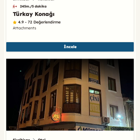
245m./5 dakika
Türkay Konağı
4.9 - 72 Değerlendirme
Attachments
İncele
Sivrihisar
Otel