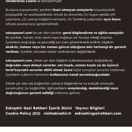
Uluslararası Lisansı
ile lisanslanmıştır.
Bu lisans kapsamında; içerikleri
ticari olmayan amaçlarla
kopyalayabilir,
paylaşabilir ve uyarlayabilirsiniz. Ancak bu durumda: (1) Uygun şekilde atıf
yapmanız, (2) Lisansa bağlantı vermeniz, (3) Türetilmiş çalışmaları
aynı lisans
altında paylaşmanız gerekmektedir.
odunpazari.com
’da yer alan içerikler
genel bilgilendirme ve eğitim amaçlıdır
.
Bu içerikler; hukuki, mali, resmî veya bağlayıcı bir tavsiye niteliği taşımaz.
İçeriklerin doğruluğu ve güncelliği için özen gösterilmekle birlikte, bilgilerin
eksiksiz, hatasız veya her zaman güncel olduğuna dair herhangi bir garanti
verilmez
. İçerikler, önceden haber verilmeksizin değiştirilebilir.
odunpazari.com
, sitede yer alan bilgilerin kullanılmasından doğabilecek
doğrudan veya dolaylı zararlar, veri kaybı, zaman kaybı ya da üçüncü
taraf kaynaklı sorunlar dâhil olmak üzere
hiçbir sonuçtan sorumlu tutulamaz.
İçeriklerin kullanımı tamamen
kullanıcının kendi sorumluluğundadır
.
Sitede yer alan dış bağlantılar yalnızca bilgilendirme ve kolaylık amacıyla
sunulmuştur; bu bağlantılar, ilgili içeriklerin
onaylandığı, desteklendiği veya
doğruluğunun garanti edildiği
anlamına gelmez.
Eskişehir Gezi Rehberi İçerik Dizini
Yayıncı Bilgileri
Cookie Policy (EU)
visiteskisehir.tr
eskisehirgezirehberi.com