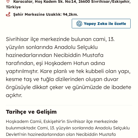
Karacalar, Hoş Kadem Sk. No:14, 26600 Sivrihisar/Eskişehir,
Türkiye
Şehir Merkezine Uzaklık: 94,2km.
Yapay Zeka ile özetle
Sivrihisar ilçe merkezinde bulunan cami, 13.
yüzyılın sonlarında Anadolu Selçuklu
hazinedarlarından Necibiddin Mustafa
tarafından, eşi Hoşkadem Hatun adına
yaptırılmıştır. Kare planlı ve tek kubbeli olan yapı,
kesme taş ve tuğla dizilerinden oluşan duvar
örgüsüyle dikkat çeker ve günümüzde de ibadete
açıktır.
Hoşkadem Camii Hakkında
Tarihçe ve Gelişim
Hoşkadem Camii, Eskişehir'in Sivrihisar ilçe merkezinde
bulunmaktadır. Cami, 13. yüzyılın sonlarında Anadolu Selçuklu
Devleti'nin hazinedarlarından olan Necibiddin Mustafa