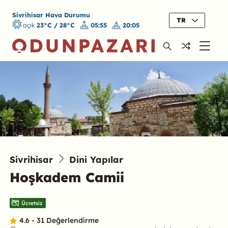
Sivrihisar Hava Durumu
TR
açık
23°C / 28°C
05:55
20:05
Sivrihisar
Dini Yapılar
Hoşkadem Camii
Ücretsiz
4.6 - 31 Değerlendirme