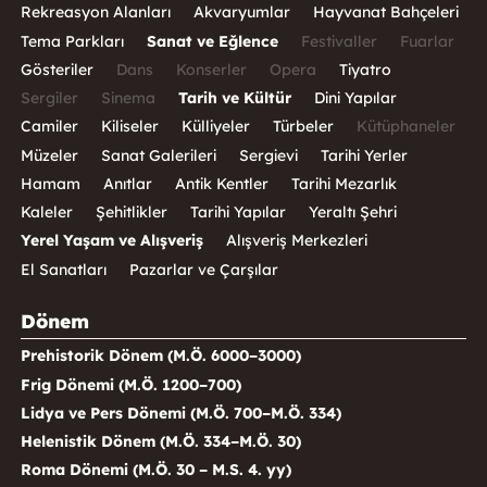
Rekreasyon Alanları
Akvaryumlar
Hayvanat Bahçeleri
Tema Parkları
Sanat ve Eğlence
Festivaller
Fuarlar
Gösteriler
Dans
Konserler
Opera
Tiyatro
Sergiler
Sinema
Tarih ve Kültür
Dini Yapılar
Camiler
Kiliseler
Külliyeler
Türbeler
Kütüphaneler
Müzeler
Sanat Galerileri
Sergievi
Tarihi Yerler
Hamam
Anıtlar
Antik Kentler
Tarihi Mezarlık
Kaleler
Şehitlikler
Tarihi Yapılar
Yeraltı Şehri
Yerel Yaşam ve Alışveriş
Alışveriş Merkezleri
El Sanatları
Pazarlar ve Çarşılar
Dönem
Prehistorik Dönem (M.Ö. 6000–3000)
Frig Dönemi (M.Ö. 1200–700)
Lidya ve Pers Dönemi (M.Ö. 700–M.Ö. 334)
Helenistik Dönem (M.Ö. 334–M.Ö. 30)
Roma Dönemi (M.Ö. 30 – M.S. 4. yy)