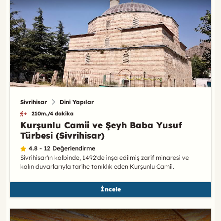
Sivrihisar
Dini Yapılar
210m./4 dakika
Kurşunlu Camii ve Şeyh Baba Yusuf
Türbesi (Sivrihisar)
4.8 - 12 Değerlendirme
Sivrihisar'ın kalbinde, 1492'de inşa edilmiş zarif minaresi ve
kalın duvarlarıyla tarihe tanıklık eden Kurşunlu Camii.
İncele