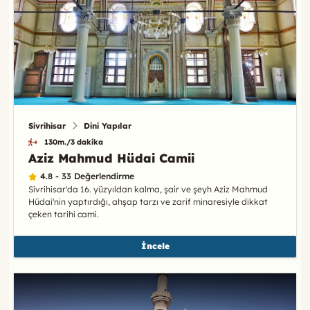
Sivrihisar
Dini Yapılar
130m./3 dakika
Aziz Mahmud Hüdai Camii
4.8 - 33 Değerlendirme
Sivrihisar'da 16. yüzyıldan kalma, şair ve şeyh Aziz Mahmud
Hüdai'nin yaptırdığı, ahşap tarzı ve zarif minaresiyle dikkat
çeken tarihi cami.
İncele