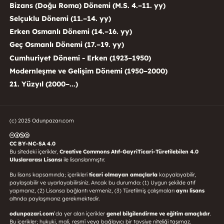
Bizans (Doğu Roma) Dönemi (M.S. 4.–11. yy)
Selçuklu Dönemi (11.–14. yy)
Erken Osmanlı Dönemi (14.–16. yy)
Geç Osmanlı Dönemi (17.–19. yy)
Cumhuriyet Dönemi - Erken (1923–1950)
Modernleşme ve Gelişim Dönemi (1950–2000)
21. Yüzyıl (2000–...)
(c) 2025 Odunpazarı.com
CC BY-NC-SA 4.0
Bu sitedeki içerikler,
Creative Commons Atıf-GayriTicari-Türetilebilen 4.0
Uluslararası Lisansı
ile lisanslanmıştır.
Bu lisans kapsamında; içerikleri
ticari olmayan amaçlarla
kopyalayabilir,
paylaşabilir ve uyarlayabilirsiniz. Ancak bu durumda: (1) Uygun şekilde atıf
yapmanız, (2) Lisansa bağlantı vermeniz, (3) Türetilmiş çalışmaları
aynı lisans
altında paylaşmanız gerekmektedir.
odunpazari.com
’da yer alan içerikler
genel bilgilendirme ve eğitim amaçlıdır
.
Bu içerikler; hukuki, mali, resmî veya bağlayıcı bir tavsiye niteliği taşımaz.