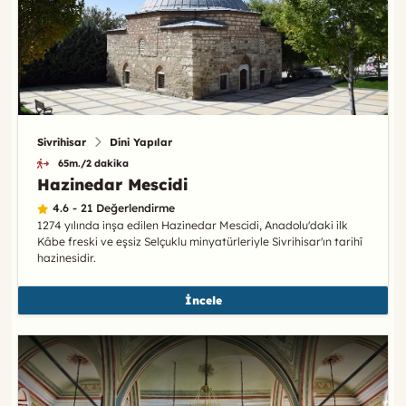
Sivrihisar
Dini Yapılar
65m./2 dakika
Hazinedar Mescidi
4.6 - 21 Değerlendirme
1274 yılında inşa edilen Hazinedar Mescidi, Anadolu'daki ilk
Kâbe freski ve eşsiz Selçuklu minyatürleriyle Sivrihisar'ın tarihî
hazinesidir.
İncele