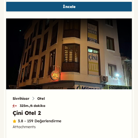
İncele
Sivrihisar
Otel
325m./6 dakika
Çini Otel 2
3.8 - 159 Değerlendirme
Attachments