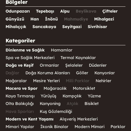
Bölgeler
Odunpazarı
Tepebaşı
Alpu
Beylikova
Çifteler
Günyüzü
Han
İnönü
Mahmudiye
Mihalgazi
Mihalıççık
Sarıcakaya
Seyitgazi
Sivrihisar
Kategoriler
Dinlenme ve Sağlık
Hamamlar
Spa ve Sağlık Merkezleri
Termal Kaynaklar
Doğa ve Keşif
Ormanlar
Şelaleler
Düdenler
Dağlar
Doğa Koruma Alanları
Göller
Kanyonlar
Mağaralar
Mesire Yerleri
Milli Parklar
Nehirler
Macera ve Spor
Mağaracılık
Motorsiklet
Kaya Tırmanışı
Yürüyüş
Kampçılık
Yüzme
Olta Balıkçılığı
Kanyoning
Atçılık
Bisiklet
Hava Sporları
Kuş Gözlemciliği
Modern ve Kent Yaşamı
Alışveriş Merkezleri
Mimari Yapılar
İkonik Binalar
Modern Mimari
Parklar