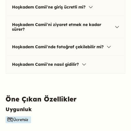
Hoşkadem Camii'ne giriş ücretli mi?
Hoşkadem Camii'ni ziyaret etmek ne kadar
sürer?
Hoşkadem Camii'nde fotoğraf çekilebilir mi?
Hoşkadem Camii'ne nasıl gidilir?
Öne Çıkan Özellikler
Uygunluk
Bu mekanın öne çıkan özelliklerini aşağıda bulabilirsiniz.
Ücretsiz