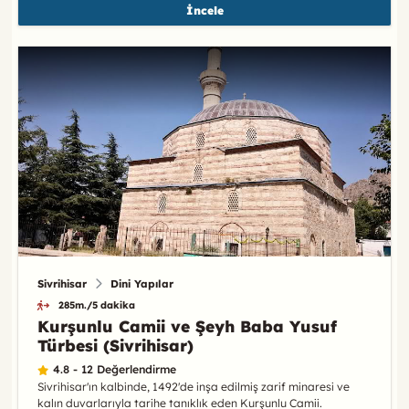
İncele
Sivrihisar
Dini Yapılar
285m./5 dakika
Kurşunlu Camii ve Şeyh Baba Yusuf
Türbesi (Sivrihisar)
4.8 - 12 Değerlendirme
Sivrihisar'ın kalbinde, 1492'de inşa edilmiş zarif minaresi ve
kalın duvarlarıyla tarihe tanıklık eden Kurşunlu Camii.