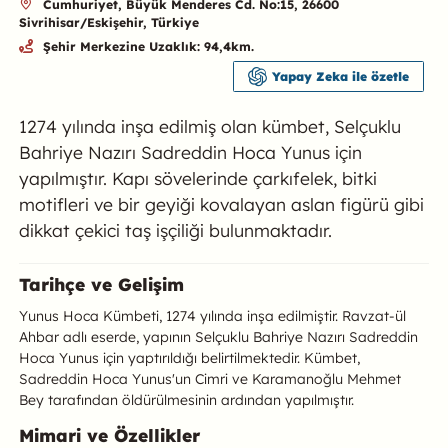
Cumhuriyet, Büyük Menderes Cd. No:15, 26600
Sivrihisar/Eskişehir, Türkiye
Şehir Merkezine Uzaklık: 94,4km.
Yapay Zeka ile özetle
1274 yılında inşa edilmiş olan kümbet, Selçuklu
Bahriye Nazırı Sadreddin Hoca Yunus için
yapılmıştır. Kapı sövelerinde çarkıfelek, bitki
motifleri ve bir geyiği kovalayan aslan figürü gibi
dikkat çekici taş işçiliği bulunmaktadır.
Yunus Hoca Kümbeti Hakkında
Tarihçe ve Gelişim
Yunus Hoca Kümbeti, 1274 yılında inşa edilmiştir. Ravzat-ül
Ahbar adlı eserde, yapının Selçuklu Bahriye Nazırı Sadreddin
Hoca Yunus için yaptırıldığı belirtilmektedir. Kümbet,
Sadreddin Hoca Yunus'un Cimri ve Karamanoğlu Mehmet
Bey tarafından öldürülmesinin ardından yapılmıştır.
Mimari ve Özellikler