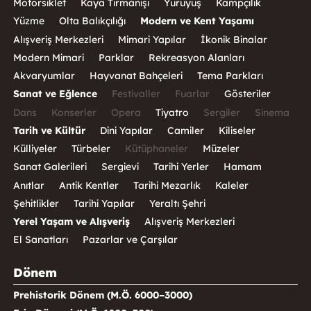
Motorsiklet
Kaya Tırmanışı
Yürüyüş
Kampçılık
Yüzme
Olta Balıkçılığı
Modern ve Kent Yaşamı
Alışveriş Merkezleri
Mimari Yapılar
İkonik Binalar
Modern Mimari
Parklar
Rekreasyon Alanları
Akvaryumlar
Hayvanat Bahçeleri
Tema Parkları
Sanat ve Eğlence
Festivaller
Fuarlar
Gösteriler
Dans
Konserler
Opera
Tiyatro
Sergiler
Sinema
Tarih ve Kültür
Dini Yapılar
Camiler
Kiliseler
Külliyeler
Türbeler
Kütüphaneler
Müzeler
Sanat Galerileri
Sergievi
Tarihi Yerler
Hamam
Anıtlar
Antik Kentler
Tarihi Mezarlık
Kaleler
Şehitlikler
Tarihi Yapılar
Yeraltı Şehri
Yerel Yaşam ve Alışveriş
Alışveriş Merkezleri
El Sanatları
Pazarlar ve Çarşılar
Dönem
Prehistorik Dönem (M.Ö. 6000–3000)