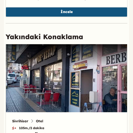
İncele
Yakındaki Konaklama
Sivrihisar
Otel
105m./2 dakika