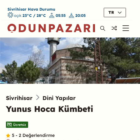
Sivrihisar Hava Durumu
TR
açık
23°C / 28°C
05:55
20:05
Sivrihisar
Dini Yapılar
Yunus Hoca Kümbeti
Ücretsiz
5 - 2 Değerlendirme