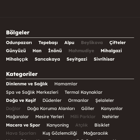
Bölgeler
Odunpazarı
Tepebaşı
Alpu
Beylikova
Çifteler
Günyüzü
Han
İnönü
Mahmudiye
Mihalgazi
Mihalıççık
Sarıcakaya
Seyitgazi
Sivrihisar
Kategoriler
Dinlenme ve Sağlık
Hamamlar
Spa ve Sağlık Merkezleri
Termal Kaynaklar
Doğa ve Keşif
Düdenler
Ormanlar
Şelaleler
Dağlar
Doğa Koruma Alanları
Göller
Kanyonlar
Mağaralar
Mesire Yerleri
Milli Parklar
Nehirler
Macera ve Spor
Kanyoning
Atçılık
Bisiklet
Hava Sporları
Kuş Gözlemciliği
Mağaracılık