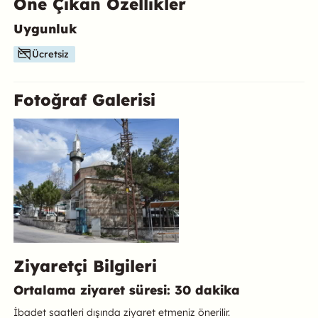
Öne Çıkan Özellikler
Uygunluk
Bu mekanın öne çıkan özelliklerini aşağıda bulabilirsiniz.
Ücretsiz
Fotoğraf Galerisi
Ziyaretçi Bilgileri
Ortalama ziyaret süresi: 30 dakika
İbadet saatleri dışında ziyaret etmeniz önerilir.