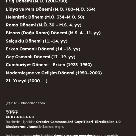
Frig Dönemi (M.Ö. 1200–700)
Lidya ve Pers Dönemi (M.Ö. 700–M.Ö. 334)
Helenistik Dönem (M.Ö. 334–M.Ö. 30)
Roma Dönemi (M.Ö. 30 – M.S. 4. yy)
Bizans (Doğu Roma) Dönemi (M.S. 4.–11. yy)
Selçuklu Dönemi (11.–14. yy)
Erken Osmanlı Dönemi (14.–16. yy)
Geç Osmanlı Dönemi (17.–19. yy)
Cumhuriyet Dönemi - Erken (1923–1950)
Modernleşme ve Gelişim Dönemi (1950–2000)
21. Yüzyıl (2000–...)
(c) 2025 Odunpazarı.com
CC BY-NC-SA 4.0
Bu sitedeki içerikler,
Creative Commons Atıf-GayriTicari-Türetilebilen 4.0
Uluslararası Lisansı
ile lisanslanmıştır.
Bu lisans kapsamında; içerikleri
ticari olmayan amaçlarla
kopyalayabilir,