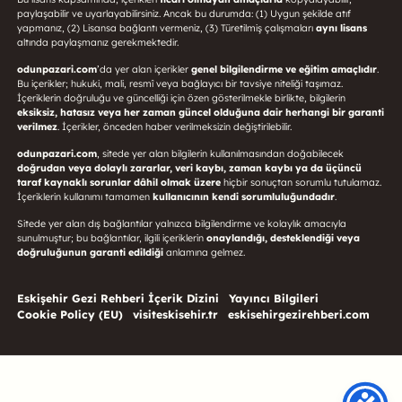
paylaşabilir ve uyarlayabilirsiniz. Ancak bu durumda: (1) Uygun şekilde atıf
yapmanız, (2) Lisansa bağlantı vermeniz, (3) Türetilmiş çalışmaları
aynı lisans
altında paylaşmanız gerekmektedir.
odunpazari.com
’da yer alan içerikler
genel bilgilendirme ve eğitim amaçlıdır
.
Bu içerikler; hukuki, mali, resmî veya bağlayıcı bir tavsiye niteliği taşımaz.
İçeriklerin doğruluğu ve güncelliği için özen gösterilmekle birlikte, bilgilerin
eksiksiz, hatasız veya her zaman güncel olduğuna dair herhangi bir garanti
verilmez
. İçerikler, önceden haber verilmeksizin değiştirilebilir.
odunpazari.com
, sitede yer alan bilgilerin kullanılmasından doğabilecek
doğrudan veya dolaylı zararlar, veri kaybı, zaman kaybı ya da üçüncü
taraf kaynaklı sorunlar dâhil olmak üzere
hiçbir sonuçtan sorumlu tutulamaz.
İçeriklerin kullanımı tamamen
kullanıcının kendi sorumluluğundadır
.
Sitede yer alan dış bağlantılar yalnızca bilgilendirme ve kolaylık amacıyla
sunulmuştur; bu bağlantılar, ilgili içeriklerin
onaylandığı, desteklendiği veya
doğruluğunun garanti edildiği
anlamına gelmez.
Eskişehir Gezi Rehberi İçerik Dizini
Yayıncı Bilgileri
Cookie Policy (EU)
visiteskisehir.tr
eskisehirgezirehberi.com