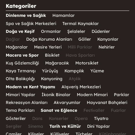
Kategoriler
Dinlenme ve Sağlık
Hamamlar
Spa ve Sağlık Merkezleri
Termal Kaynaklar
Doğa ve Keşif
Ormanlar
Şelaleler
Düdenler
Dağlar
Doğa Koruma Alanları
Göller
Kanyonlar
Mağaralar
Mesire Yerleri
Milli Parklar
Nehirler
Macera ve Spor
Bisiklet
Hava Sporları
Kuş Gözlemciliği
Mağaracılık
Motorsiklet
Kaya Tırmanışı
Yürüyüş
Kampçılık
Yüzme
Olta Balıkçılığı
Kanyoning
Atçılık
Modern ve Kent Yaşamı
Alışveriş Merkezleri
Mimari Yapılar
İkonik Binalar
Modern Mimari
Parklar
Rekreasyon Alanları
Akvaryumlar
Hayvanat Bahçeleri
Tema Parkları
Sanat ve Eğlence
Festivaller
Fuarlar
Gösteriler
Dans
Konserler
Opera
Tiyatro
Sergiler
Sinema
Tarih ve Kültür
Dini Yapılar
Camiler
Kiliseler
Külliyeler
Türbeler
Kütüphaneler