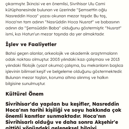
çıkarmıştır. İkincisi ve en önemlisi, Sivrihisar Ulu Cami
kütüphanesinde bulunan ve üzerinde "Şemsettin oğlu
Nasreddin Hoca" yazısı okunan mezar taşıdır. Bu taş,
Hoca'nın tam adının "Nasrüddin Hoca Nusrat" ve babasının
adının da "Şemsüddin Baba" olduğunu göstermiştir. "Nusrat"
ismi, kızı Hatun'un mezar taşında da yer almaktadır.
İşlev ve Faaliyetler
Bahsi geçen alanlar, arkeolojik ve akademik araştırmaların
odak noktası olmuştur. 2003 yılındaki kazı çalışması ve 2013
yılındaki filolojik (yazıt okuma) çalışma, bu mekanların başlıca
işlevinin bilimsel keşif ve belgeleme olduğunu göstermektedir.
Bulunan mezar taşları, koruma altına alınmış ve halkın
bilgisine sunulmuştur.
Kültürel Önem
Sivrihisar'da yapılan bu keşifler, Nasreddin
Hoca'nın tarihi kişiliği ve soyu hakkında çok
önemli kanıtlar sunmaktadır. Hoca'nın
Sivrihisarlı olduğu ve daha sonra Akşehir'e
gittiği yönündeki geleneksel bilgiyi