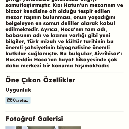
somutlaştırmıştır. Kızı Hatun'un mezarının ve
bizzat kendisine ait olduğu tespit edilen
mezar taşının bulunması, onun yaşadığını
belgeleyen en somut deliller olarak kabul
edilmektedir. Ayrıca, Hoca'nın tam adı,
babasının adı ve kızının varlığı gibi yeni
bilgiler, Türk mizah ve kültür tarihinin bu
önemli şahsiyetinin biyografisine önemli
katkılar sağlamıştır. Bu bulgular, Sivrihisar'ı
Nasreddin Hoca'nın hayat hikayesinde çok
daha merkezi bir konuma taşımaktadır.
Öne Çıkan Özellikler
Uygunluk
Bu mekanın öne çıkan özelliklerini aşağıda bulabilirsiniz.
Ücretsiz
Fotoğraf Galerisi