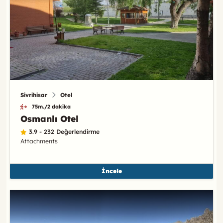
Sivrihisar
Otel
75m./2 dakika
Osmanlı Otel
3.9 - 232 Değerlendirme
Attachments
İncele