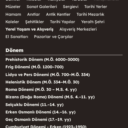
Müzeler
Sanat Galerileri
Sergievi
Tarihi Yerler
Hamam
Anıtlar
Antik Kentler
Tarihi Mezarlık
Kaleler
Şehitlikler
Tarihi Yapılar
Yeraltı Şehri
Yerel Yaşam ve Alışveriş
Alışveriş Merkezleri
El Sanatları
Pazarlar ve Çarşılar
Dönem
Prehistorik Dönem (M.Ö. 6000–3000)
Frig Dönemi (M.Ö. 1200–700)
Lidya ve Pers Dönemi (M.Ö. 700–M.Ö. 334)
Helenistik Dönem (M.Ö. 334–M.Ö. 30)
Roma Dönemi (M.Ö. 30 – M.S. 4. yy)
Bizans (Doğu Roma) Dönemi (M.S. 4.–11. yy)
Selçuklu Dönemi (11.–14. yy)
Erken Osmanlı Dönemi (14.–16. yy)
Geç Osmanlı Dönemi (17.–19. yy)
Cumhuriyet Dönemi - Erken (1923–1950)