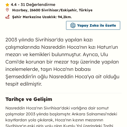
4.4 - 31 Değerlendirme
Hızırbey, 26600 Sivrihisar/Eskişehir, Türkiye
Şehir Merkezine Uzaklık: 94,2km.
Yapay Zeka ile özetle
2003 yılında Sivrihisar'da yapılan kazı
çalışmalarında Nasreddin Hoca'nın kızı Hatun'un
mezarı ve kemikleri bulunmuştur. Ayrıca, Ulu
Cami'de korunan bir mezar taşı üzerinde yapılan
incelemelerde, taşın Hoca'nın babası
Şemseddin'in oğlu Nasreddin Hoca'ya ait olduğu
tespit edilmiştir.
Nasreddin Hoca Anıt Mezarı ve Kızı
Tarihçe ve Gelişim
Nasreddin Hoca'nın Sivrihisar'daki varlığına dair somut
çalışmalar 2003 yılında başlamıştır. Ankara Salnamesi'ndeki
kayıtlardan yola çıkılarak, Hoca'nın kızının mezarının
Sivrihisar'ın eski giriş yolu olan Kumlu Yol üzerindeki Tarihi