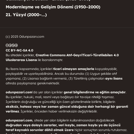
Modernleşme ve Gelişim Dönemi (1950–2000)
21. Yüzyıl (2000–...)
(c) 2025 Odunpazarı.com
CC BY-NC-SA 4.0
Bu sitedeki içerikler,
Creative Commons Atıf-GayriTicari-Türetilebilen 4.0
Uluslararası Lisansı
ile lisanslanmıştır.
Bu lisans kapsamında; içerikleri
ticari olmayan amaçlarla
kopyalayabilir,
paylaşabilir ve uyarlayabilirsiniz. Ancak bu durumda: (1) Uygun şekilde atıf
yapmanız, (2) Lisansa bağlantı vermeniz, (3) Türetilmiş çalışmaları
aynı lisans
altında paylaşmanız gerekmektedir.
odunpazari.com
’da yer alan içerikler
genel bilgilendirme ve eğitim amaçlıdır
.
Bu içerikler; hukuki, mali, resmî veya bağlayıcı bir tavsiye niteliği taşımaz.
İçeriklerin doğruluğu ve güncelliği için özen gösterilmekle birlikte, bilgilerin
eksiksiz, hatasız veya her zaman güncel olduğuna dair herhangi bir garanti
verilmez
. İçerikler, önceden haber verilmeksizin değiştirilebilir.
odunpazari.com
, sitede yer alan bilgilerin kullanılmasından doğabilecek
doğrudan veya dolaylı zararlar, veri kaybı, zaman kaybı ya da üçüncü
taraf kaynaklı sorunlar dâhil olmak üzere
hiçbir sonuçtan sorumlu tutulamaz.