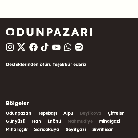
Desteklerinden ötürü teşekkür ederiz
Bölgeler
Odunpazarı
Tepebaşı
Alpu
Beylikova
Çifteler
Günyüzü
Han
İnönü
Mahmudiye
Mihalgazi
Mihalıççık
Sarıcakaya
Seyitgazi
Sivrihisar