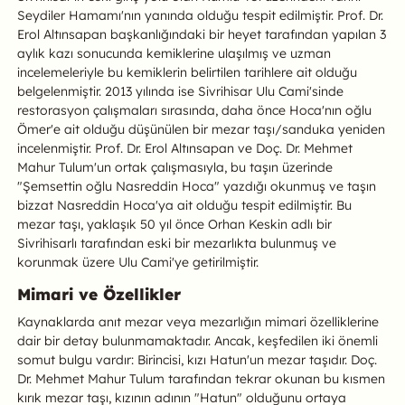
Seydiler Hamamı'nın yanında olduğu tespit edilmiştir. Prof. Dr.
Erol Altınsapan başkanlığındaki bir heyet tarafından yapılan 3
aylık kazı sonucunda kemiklerine ulaşılmış ve uzman
incelemeleriyle bu kemiklerin belirtilen tarihlere ait olduğu
belgelenmiştir. 2013 yılında ise Sivrihisar Ulu Cami'sinde
restorasyon çalışmaları sırasında, daha önce Hoca'nın oğlu
Ömer'e ait olduğu düşünülen bir mezar taşı/sanduka yeniden
incelenmiştir. Prof. Dr. Erol Altınsapan ve Doç. Dr. Mehmet
Mahur Tulum'un ortak çalışmasıyla, bu taşın üzerinde
"Şemsettin oğlu Nasreddin Hoca" yazdığı okunmuş ve taşın
bizzat Nasreddin Hoca'ya ait olduğu tespit edilmiştir. Bu
mezar taşı, yaklaşık 50 yıl önce Orhan Keskin adlı bir
Sivrihisarlı tarafından eski bir mezarlıkta bulunmuş ve
korunmak üzere Ulu Cami'ye getirilmiştir.
Mimari ve Özellikler
Kaynaklarda anıt mezar veya mezarlığın mimari özelliklerine
dair bir detay bulunmamaktadır. Ancak, keşfedilen iki önemli
somut bulgu vardır: Birincisi, kızı Hatun'un mezar taşıdır. Doç.
Dr. Mehmet Mahur Tulum tarafından tekrar okunan bu kısmen
kırık mezar taşı, kızının adının "Hatun" olduğunu ortaya